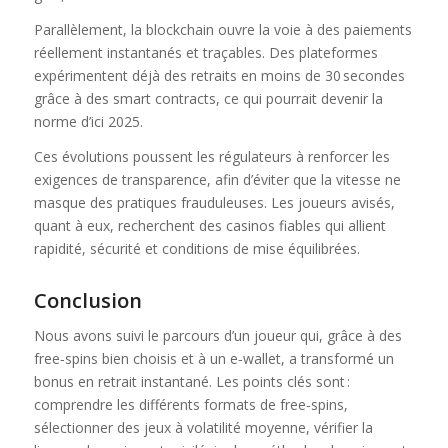
Parallèlement, la blockchain ouvre la voie à des paiements
réellement instantanés et traçables. Des plateformes
expérimentent déjà des retraits en moins de 30 secondes
grâce à des smart contracts, ce qui pourrait devenir la
norme d’ici 2025.
Ces évolutions poussent les régulateurs à renforcer les
exigences de transparence, afin d’éviter que la vitesse ne
masque des pratiques frauduleuses. Les joueurs avisés,
quant à eux, recherchent des casinos fiables qui allient
rapidité, sécurité et conditions de mise équilibrées.
Conclusion
Nous avons suivi le parcours d’un joueur qui, grâce à des
free‑spins bien choisis et à un e‑wallet, a transformé un
bonus en retrait instantané. Les points clés sont :
comprendre les différents formats de free‑spins,
sélectionner des jeux à volatilité moyenne, vérifier la