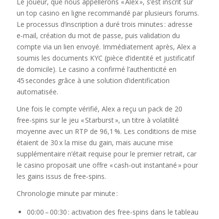
Le joueur, que nous appellerons « Alex », s’est inscrit sur
un top casino en ligne recommandé par plusieurs forums.
Le processus d’inscription a duré trois minutes : adresse
e‑mail, création du mot de passe, puis validation du
compte via un lien envoyé. Immédiatement après, Alex a
soumis les documents KYC (pièce d’identité et justificatif
de domicile). Le casino a confirmé l’authenticité en
45 secondes grâce à une solution d’identification
automatisée.
Une fois le compte vérifié, Alex a reçu un pack de 20
free‑spins sur le jeu « Starburst », un titre à volatilité
moyenne avec un RTP de 96,1 %. Les conditions de mise
étaient de 30 x la mise du gain, mais aucune mise
supplémentaire n’était requise pour le premier retrait, car
le casino proposait une offre « cash‑out instantané » pour
les gains issus de free‑spins.
Chronologie minute par minute :
00:00 – 00:30 : activation des free‑spins dans le tableau