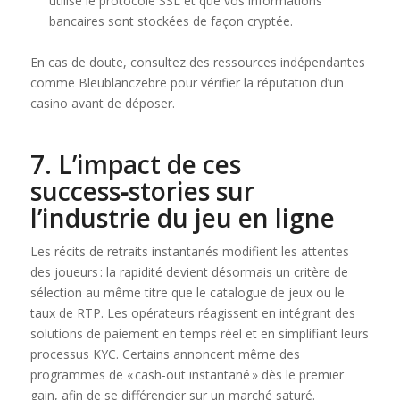
utilise le protocole SSL et que vos informations
bancaires sont stockées de façon cryptée.
En cas de doute, consultez des ressources indépendantes
comme Bleublanczebre pour vérifier la réputation d’un
casino avant de déposer.
7. L’impact de ces
success‑stories sur
l’industrie du jeu en ligne
Les récits de retraits instantanés modifient les attentes
des joueurs : la rapidité devient désormais un critère de
sélection au même titre que le catalogue de jeux ou le
taux de RTP. Les opérateurs réagissent en intégrant des
solutions de paiement en temps réel et en simplifiant leurs
processus KYC. Certains annoncent même des
programmes de « cash‑out instantané » dès le premier
gain, afin de se différencier sur un marché saturé.