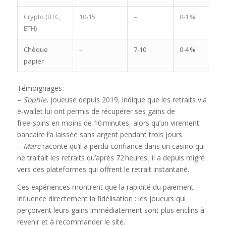
Crypto (BTC,
10‑15
–
0‑1 %
ETH)
Chèque
–
7‑10
0‑4 %
papier
Témoignages :
–
Sophie
, joueuse depuis 2019, indique que les retraits via
e‑wallet lui ont permis de récupérer ses gains de
free‑spins en moins de 10 minutes, alors qu’un virement
bancaire l’a laissée sans argent pendant trois jours.
–
Marc
raconte qu’il a perdu confiance dans un casino qui
ne traitait les retraits qu’après 72 heures ; il a depuis migré
vers des plateformes qui offrent le retrait instantané.
Ces expériences montrent que la rapidité du paiement
influence directement la fidélisation : les joueurs qui
perçoivent leurs gains immédiatement sont plus enclins à
revenir et à recommander le site.