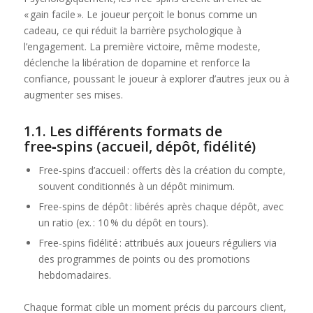
« gain facile ». Le joueur perçoit le bonus comme un
cadeau, ce qui réduit la barrière psychologique à
l’engagement. La première victoire, même modeste,
déclenche la libération de dopamine et renforce la
confiance, poussant le joueur à explorer d’autres jeux ou à
augmenter ses mises.
1.1. Les différents formats de
free‑spins (accueil, dépôt, fidélité)
Free‑spins d’accueil : offerts dès la création du compte,
souvent conditionnés à un dépôt minimum.
Free‑spins de dépôt : libérés après chaque dépôt, avec
un ratio (ex. : 10 % du dépôt en tours).
Free‑spins fidélité : attribués aux joueurs réguliers via
des programmes de points ou des promotions
hebdomadaires.
Chaque format cible un moment précis du parcours client,