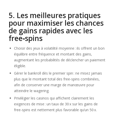
5. Les meilleures pratiques
pour maximiser les chances
de gains rapides avec les
free‑spins
Choisir des jeux à volatilité moyenne : ils offrent un bon
équilibre entre fréquence et montant des gains,
augmentant les probabilités de déclencher un paiement
éligible.
Gérer le bankroll dès le premier spin : ne misez jamais
plus que le montant total des free‑spins combinées,
afin de conserver une marge de manœuvre pour
atteindre le wagering.
Privilégier les casinos qui affichent clairement les
exigences de mise : un taux de 30 x sur les gains de
free‑spins est nettement plus favorable qu’un 50 x.