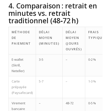
4. Comparaison : retrait en
minutes vs. retrait
traditionnel (48‑72 h)
MÉTHODE
DÉLAI
DÉLAI
FRAIS
DE
MOYEN
MOYEN
TYPIQUES
PAIEMENT
(MINUTES)
(JOURS
OUVRÉS)
E‑wallet
3‑5
–
0‑2 %
(Skrill,
Neteller)
Carte
5‑7
–
1‑3 %
prépayée
(Paysafecard)
Virement
–
48‑72
0‑5 %
bancaire