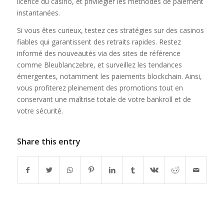
licence du casino, et privilégier les méthodes de paiement
instantanées.
Si vous êtes curieux, testez ces stratégies sur des casinos
fiables qui garantissent des retraits rapides. Restez
informé des nouveautés via des sites de référence
comme Bleublanczebre, et surveillez les tendances
émergentes, notamment les paiements blockchain. Ainsi,
vous profiterez pleinement des promotions tout en
conservant une maîtrise totale de votre bankroll et de
votre sécurité.
Share this entry