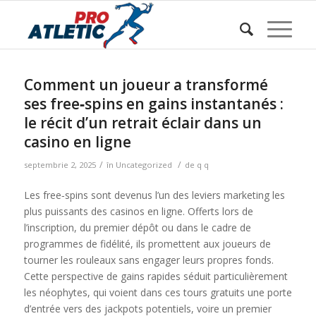
Sunteți aici:
Acasa
/
w Blog
/
Uncategorized
/
Comment un joueur a transformé ses free‑spins en gains
instantanés : l...
Comment un joueur a transformé
ses free‑spins en gains instantanés :
le récit d’un retrait éclair dans un
casino en ligne
/
/
septembrie 2, 2025
în
Uncategorized
de
q q
Les free‑spins sont devenus l’un des leviers marketing les
plus puissants des casinos en ligne. Offerts lors de
l’inscription, du premier dépôt ou dans le cadre de
programmes de fidélité, ils promettent aux joueurs de
tourner les rouleaux sans engager leurs propres fonds.
Cette perspective de gains rapides séduit particulièrement
les néophytes, qui voient dans ces tours gratuits une porte
d’entrée vers des jackpots potentiels, voire un premier