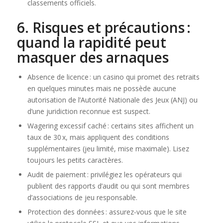
classements officiels.
6. Risques et précautions :
quand la rapidité peut
masquer des arnaques
Absence de licence : un casino qui promet des retraits
en quelques minutes mais ne possède aucune
autorisation de l’Autorité Nationale des Jeux (ANJ) ou
d’une juridiction reconnue est suspect.
Wagering excessif caché : certains sites affichent un
taux de 30 x, mais appliquent des conditions
supplémentaires (jeu limité, mise maximale). Lisez
toujours les petits caractères.
Audit de paiement : privilégiez les opérateurs qui
publient des rapports d’audit ou qui sont membres
d’associations de jeu responsable.
Protection des données : assurez‑vous que le site