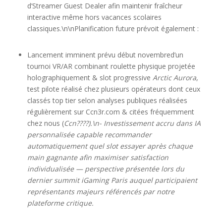
d’Streamer Guest Dealer afin maintenir fraîcheur
interactive même hors vacances scolaires
classiques.\n\nPlanification future prévoit également :
Lancement imminent prévu début novembred’un
tournoi VR/AR combinant roulette physique projetée
holographiquement & slot progressive
Arctic Aurora
,
test pilote réalisé chez plusieurs opérateurs dont ceux
classés top tier selon analyses publiques réalisées
régulièrement sur Ccn3r.com & citées fréquemment
chez nous (
Ccn
???
?).\n- Investissement accru dans IA
personnalisée capable recommander
automatiquement quel slot essayer après chaque
main gagnante afin maximiser satisfaction
individualisée — perspective présentée lors du
dernier summit iGaming Paris auquel participaient
représentants majeurs référencés par notre
plateforme critique.