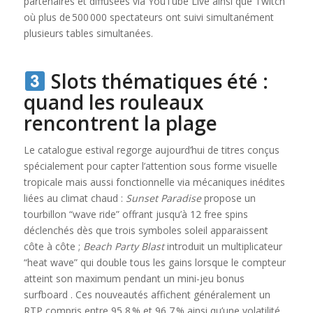
partenaires et diffusées via YouTube Live ainsi que Twitch
où plus de 500 000 spectateurs ont suivi simultanément
plusieurs tables simultanées.
Slots thématiques été :
quand les rouleaux
rencontrent la plage
Le catalogue estival regorge aujourd’hui de titres conçus
spécialement pour capter l’attention sous forme visuelle
tropicale mais aussi fonctionnelle via mécaniques inédites
liées au climat chaud :
Sunset Paradise
propose un
tourbillon “wave ride” offrant jusqu’à 12 free spins
déclenchés dès que trois symboles soleil apparaissent
côte à côte ;
Beach Party Blast
introduit un multiplicateur
“heat wave” qui double tous les gains lorsque le compteur
atteint son maximum pendant un mini‑jeu bonus
surfboard . Ces nouveautés affichent généralement un
RTP compris entre 95,8 % et 96,7 % ainsi qu’une volatilité