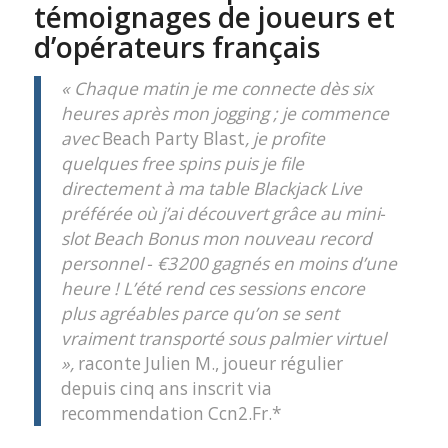
témoignages de joueurs et
d’opérateurs français
« Chaque matin je me connecte dès six
heures après mon jogging ; je commence
avec
Beach Party Blast
, je profite
quelques free spins puis je file
directement à ma table Blackjack Live
préférée où j’ai découvert grâce au mini‐
slot Beach Bonus mon nouveau record
personnel ‑ €3 200 gagnés en moins d’une
heure ! L’été rend ces sessions encore
plus agréables parce qu’on se sent
vraiment transporté sous palmier virtuel
»,
raconte Julien M., joueur régulier
depuis cinq ans inscrit via
recommendation Ccn2.Fr.*