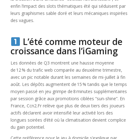
enfin l’impact des slots thématiques été qui séduisent par
leurs graphismes sable doré et leurs mécaniques inspirées
des vagues.
L’été comme moteur de
croissance dans l’iGaming
Les données de Q3 montrent une hausse moyenne
de 12 % du trafic web comparée au deuxième trimestre,
avec un pic notable durant les semaines de mi-juillet à fin
août. Les dépôts augmentent de 15 % tandis que le temps
moyen passé en jeu grimpe de 8 minutes supplémentaires
par session grâce aux promotions ciblées “sun‑shine”. En
France, Ccn2.Fr relève que plus de deux tiers des joueurs
actifs déclarent avoir intensifié leur activité lors des
longues soirées d’été où la climatisation devient complice
du gain potentiel.
Cette préférence pour le jeu à domicile s’explique par