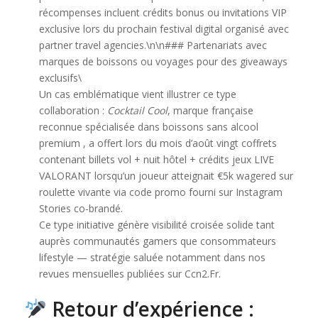
récompenses incluent crédits bonus ou invitations VIP
exclusive lors du prochain festival digital organisé avec
partner travel agencies.\n\n### Partenariats avec
marques de boissons ou voyages pour des giveaways
exclusifs\
Un cas emblématique vient illustrer ce type
collaboration :
Cocktail Cool
, marque française
reconnue spécialisée dans boissons sans alcool
premium , a offert lors du mois d’août vingt coffrets
contenant billets vol + nuit hôtel + crédits jeux LIVE
VALORANT lorsqu’un joueur atteignait €5k wagered sur
roulette vivante via code promo fourni sur Instagram
Stories co‑brandé.
Ce type initiative génère visibilité croisée solide tant
auprès communautés gamers que consommateurs
lifestyle — stratégie saluée notamment dans nos
revues mensuelles publiées sur Ccn2.Fr.
Retour d’expérience :