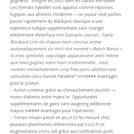
gagnante : intégrer les slots dans les salons live‑dealer
Les formats hybrides sont apparus comme réponses
logiques aux attentes modernes — un joueur veut parfois
passer rapidement du Blackjack classique à une
expérience ludique supplémentaire sans changer
entièrement d’interface.\n\n
Exemple concret : Table
Blackjack Live où chaque main conclue active
automatiquement un mini‑slot nommé « Beach Bonus ».
Si trois symboles coquillage apparaissent alors même
que vous gagnez votre main traditionnelle , vous
recevez immédiatement cinq free spins additionnels
utilisables dans
Sunset Paradise*.\n\n#### Avantages
pour le joueur\
– Action continue grâce au chevauchement jeu/slot →
moins d’attente entre mains.\n- Opportunités
supplémentaires de gains sans wagering additionnel
majeur.\n#### Avantages pour l’opérateur\
– Temps moyen passé en jeu (+23 %) mesuré chez
plusieurs plateformes référencées par Ccn2.Fr.\n-
Augmentation cross‑sell grâce aux notifications push