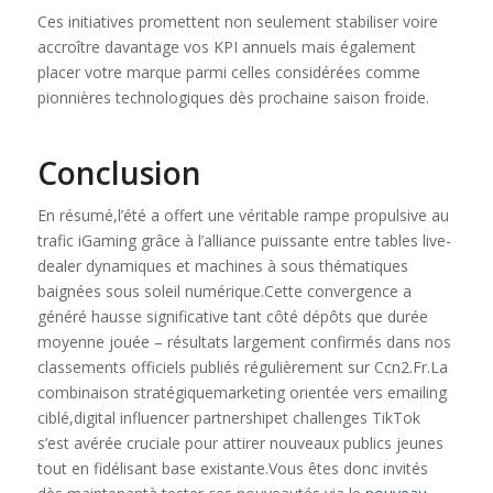
Ces initiatives promettent non seulement stabiliser voire
accroître davantage vos KPI annuels mais également
placer votre marque parmi celles considérées comme
pionnières technologiques dès prochaine saison froide.
Conclusion
En résumé,l’été a offert une véritable rampe propulsive au
trafic iGaming grâce à l’alliance puissante entre tables live-
dealer dynamiques et machines à sous thématiques
baignées sous soleil numérique.Cette convergence a
généré hausse significative tant côté dépôts que durée
moyenne jouée – résultats largement confirmés dans nos
classements officiels publiés régulièrement sur Ccn2.Fr.La
combinaison stratégique­marketing orientée vers emailing
ciblé,digital influencer partnershipet challenges TikTok
s’est avérée cruciale pour attirer nouveaux publics jeunes
tout en fidélisant base existante.Vous êtes donc invités