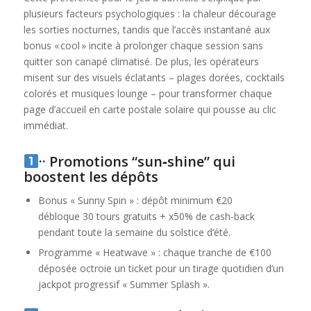
plusieurs facteurs psychologiques : la chaleur décourage
les sorties nocturnes, tandis que l’accès instantané aux
bonus « cool » incite à prolonger chaque session sans
quitter son canapé climatisé. De plus, les opérateurs
misent sur des visuels éclatants – plages dorées, cocktails
colorés et musiques lounge – pour transformer chaque
page d’accueil en carte postale solaire qui pousse au clic
immédiat.
·​·​ Promotions “sun‑shine” qui
boostent les dépôts
Bonus « Sunny Spin » : dépôt minimum €20
débloque 30 tours gratuits + x50% de cash‐back
pendant toute la semaine du solstice d’été.
Programme « Heatwave » : chaque tranche de €100
déposée octroie un ticket pour un tirage quotidien d’un
jackpot progressif « Summer Splash ».