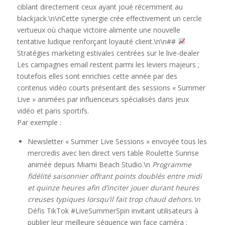
ciblant directement ceux ayant joué récemment au
blackjack.\n\nCette synergie crée effectivement un cercle
vertueux où chaque victoire alimente une nouvelle
tentative ludique renforçant loyauté client.\n\n##
Stratégies marketing estivales centrées sur le live‑dealer
Les campagnes email restent parmi les leviers majeurs ;
toutefois elles sont enrichies cette année par des
contenus vidéo courts présentant des sessions « Summer
Live » animées par influenceurs spécialisés dans jeux
vidéo et paris sportifs.
Par exemple :
Newsletter « Summer Live Sessions » envoyée tous les
mercredis avec lien direct vers table Roulette Sunrise
animée depuis Miami Beach Studio.\n
Programme
fidélité saisonnier offrant points doublés entre midi
et quinze heures afin d’inciter jouer durant heures
creuses typiques lorsqu’il fait trop chaud dehors.\n
Défis TikTok #LiveSummerSpin invitant utilisateurs à
publier leur meilleure séquence win face caméra ;