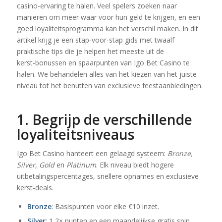
casino‑ervaring te halen. Veel spelers zoeken naar
manieren om meer waar voor hun geld te krijgen, en een
goed loyaliteitsprogramma kan het verschil maken. In dit
artikel krijg je een stap‑voor‑stap gids met twaalf
praktische tips die je helpen het meeste uit de
kerst‑bonussen en spaarpunten van Igo Bet Casino te
halen. We behandelen alles van het kiezen van het juiste
niveau tot het benutten van exclusieve feestaanbiedingen.
1. Begrijp de verschillende
loyaliteitsniveaus
Igo Bet Casino hanteert een gelaagd systeem:
Bronze,
Silver, Gold
en
Platinum
. Elk niveau biedt hogere
uitbetalingspercentages, snellere opnames en exclusieve
kerst‑deals.
Bronze
: Basispunten voor elke €10 inzet.
Silver
: 1,2× punten en een maandelijkse gratis spin.