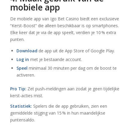
mobiele app
De mobiele app van Igo Bet Casino biedt een exclusieve
“Kerst‑Boost” die alleen beschikbaar is op smartphones.
Elke keer dat je via de app speelt, verdien je 10 % extra
punten.
Download
de app uit de App Store of Google Play.
Log in
met je bestaande account.
Speel
minimaal 30 minuten per dag om de boost te
activeren.
Pro Tip:
Zet push‑meldingen aan zodat je geen tijdelijke
kerst‑acties mist.
Statistiek:
Spelers die de app gebruiken, zien een
gemiddelde stijging van 15 % in hun maandelijkse
puntensaldo.