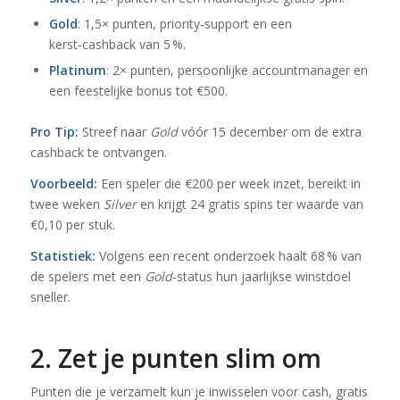
Gold
: 1,5× punten, priority‑support en een
kerst‑cashback van 5 %.
Platinum
: 2× punten, persoonlijke accountmanager en
een feestelijke bonus tot €500.
Pro Tip:
Streef naar
Gold
vóór 15 december om de extra
cashback te ontvangen.
Voorbeeld:
Een speler die €200 per week inzet, bereikt in
twee weken
Silver
en krijgt 24 gratis spins ter waarde van
€0,10 per stuk.
Statistiek:
Volgens een recent onderzoek haalt 68 % van
de spelers met een
Gold
‑status hun jaarlijkse winstdoel
sneller.
2. Zet je punten slim om
Punten die je verzamelt kun je inwisselen voor cash, gratis