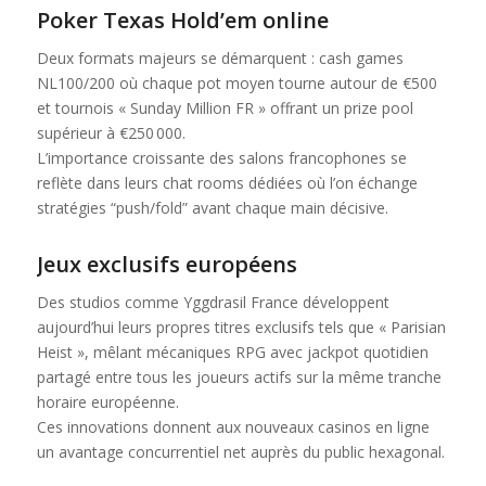
Poker Texas Hold’em online
Deux formats majeurs se démarquent : cash games
NL100/200 où chaque pot moyen tourne autour de €500
et tournois « Sunday Million FR » offrant un prize pool
supérieur à €250 000.
L’importance croissante des salons francophones se
reflète dans leurs chat rooms dédiées où l’on échange
stratégies “push/fold” avant chaque main décisive.
Jeux exclusifs européens
Des studios comme Yggdrasil France développent
aujourd’hui leurs propres titres exclusifs tels que « Parisian
Heist », mêlant mécaniques RPG avec jackpot quotidien
partagé entre tous les joueurs actifs sur la même tranche
horaire européenne.
Ces innovations donnent aux nouveaux casinos en ligne
un avantage concurrentiel net auprès du public hexagonal.