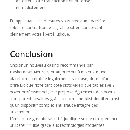
détecter toute transaction non autorisée
immédiatement.
En appliquant ces mesures vous créez une barrière
robuste contre fraude digitale tout en conservant
pleinement votre liberté ludique.
Conclusion
Choisir un nouveau casino recommandé par
Basketnews.Net revient aujourd’hui à miser sur une
plateforme certifiée légalement française, dotée d’une
offre ludique riche tant côté slots vidéo que tables live &
poker professionnel ; elle propose également des bonus
transparents évalués grâce à notre checklist détaillée ainsi
qu’un dispositif complet anti‑fraude intégré dès
l’inscription.
L’ensemble garantit sécurité juridique solide et expérience
utilisateur fluide grâce aux technologies modernes