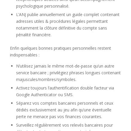
psychologique personnalisé.
L’ANJ publie annuellement un guide complet contenant
adresses utiles & procédures légales permettant
notamment la clôture définitive du compte sans
pénalité financière.
Enfin quelques bonnes pratiques personnelles restent
indispensables :
N’utilisez jamais le même mot‑de‑passe qu’un autre
service bancaire ; privilégiez phrases longues contenant
majuscules/nombres/symboles.
Activez toujours l’authentification double facteur via
Google Authenticator ou SMS.
Séparez vos comptes bancaires personnels et ceux
dédiés exclusivement au jeu afin qu’une éventuelle
perte ne menace pas vos finances courantes.
Surveillez régulièrement vos relevés bancaires pour