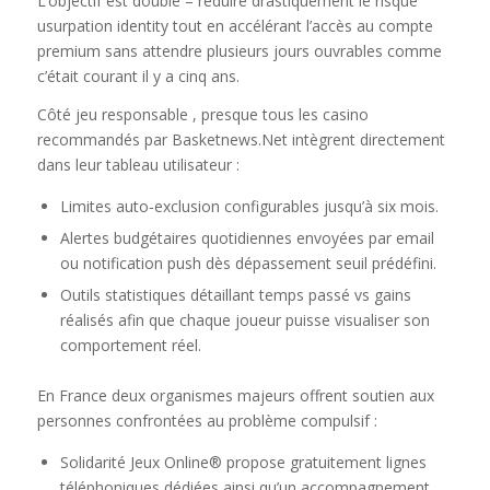
L’objectif est double – réduire drastiquement le risque
usurpation identity tout en accélérant l’accès au compte
premium sans attendre plusieurs jours ouvrables comme
c’était courant il y a cinq ans.
Côté jeu responsable , presque tous les casino
recommandés par Basketnews.Net intègrent directement
dans leur tableau utilisateur :
Limites auto‑exclusion configurables jusqu’à six mois.
Alertes budgétaires quotidiennes envoyées par email
ou notification push dès dépassement seuil prédéfini.
Outils statistiques détaillant temps passé vs gains
réalisés afin que chaque joueur puisse visualiser son
comportement réel.
En France deux organismes majeurs offrent soutien aux
personnes confrontées au problème compulsif :
Solidarité Jeux Online® propose gratuitement lignes
téléphoniques dédiées ainsi qu’un accompagnement