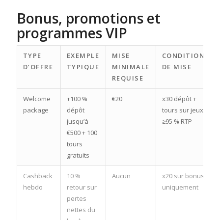
Bonus, promotions et
programmes VIP
TYPE
EXEMPLE
MISE
CONDITIONS
D’OFFRE
TYPIQUE
MINIMALE
DE MISE
REQUISE
Welcome
+100 %
€20
x30 dépôt +
package
dépôt
tours sur jeux
jusqu’à
≥95 % RTP
€500 + 100
tours
gratuits
Cashback
10 %
Aucun
x20 sur bonus
hebdo
retour sur
uniquement
pertes
nettes du