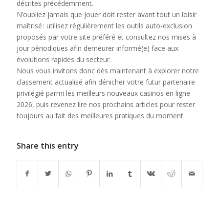
décrites précédemment.
N’oubliez jamais que jouer doit rester avant tout un loisir
maîtrisé : utilisez régulièrement les outils auto‑exclusion
proposés par votre site préféré et consultez nos mises à
jour périodiques afin demeurer informé(e) face aux
évolutions rapides du secteur.
Nous vous invitons donc dès maintenant à explorer notre
classement actualisé afin dénicher votre futur partenaire
privilégié parmi les meilleurs nouveaux casinos en ligne
2026, puis revenez lire nos prochains articles pour rester
toujours au fait des meilleures pratiques du moment.
Share this entry