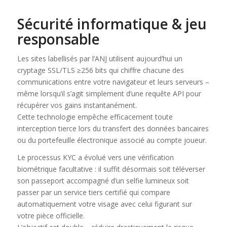
Sécurité informatique & jeu
responsable
Les sites labellisés par l’ANJ utilisent aujourd’hui un
cryptage SSL/TLS ≥256 bits qui chiffre chacune des
communications entre votre navigateur et leurs serveurs –
même lorsqu’il s’agit simplement d’une requête API pour
récupérer vos gains instantanément.
Cette technologie empêche efficacement toute
interception tierce lors du transfert des données bancaires
ou du portefeuille électronique associé au compte joueur.
Le processus KYC a évolué vers une vérification
biométrique facultative : il suffit désormais soit téléverser
son passeport accompagné d’un selfie lumineux soit
passer par un service tiers certifié qui compare
automatiquement votre visage avec celui figurant sur
votre pièce officielle.