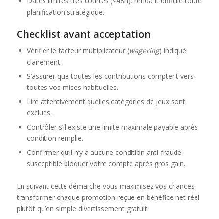
Dates limites très courtes (<48h), rendant difficile toute
planification stratégique.
Checklist avant acceptation
Vérifier le facteur multiplicateur (
wagering
) indiqué
clairement.
S’assurer que toutes les contributions comptent vers
toutes vos mises habituelles.
Lire attentivement quelles catégories de jeux sont
exclues.
Contrôler s’il existe une limite maximale payable après
condition remplie.
Confirmer qu’il n’y a aucune condition anti‑fraude
susceptible bloquer votre compte après gros gain.
En suivant cette démarche vous maximisez vos chances
transformer chaque promotion reçue en bénéfice net réel
plutôt qu’en simple divertissement gratuit.