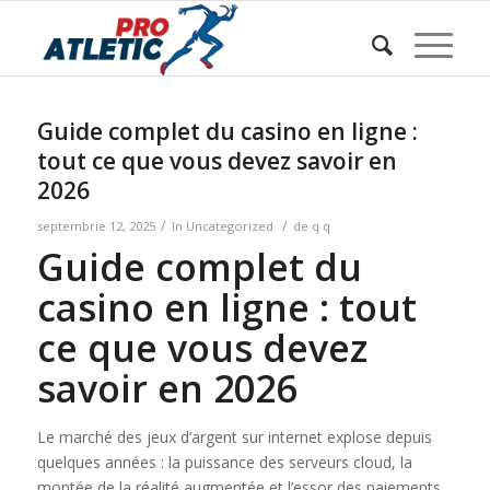
Sunteți aici:
Acasa
/
w Blog
/
Uncategorized
/
Guide complet du casino en ligne : tout ce que vous devez
savoir en 20...
Guide complet du casino en ligne :
tout ce que vous devez savoir en
2026
/
/
septembrie 12, 2025
în
Uncategorized
de
q q
Guide complet du
casino en ligne : tout
ce que vous devez
savoir en 2026
Le marché des jeux d’argent sur internet explose depuis
quelques années : la puissance des serveurs cloud, la
montée de la réalité augmentée et l’essor des paiements