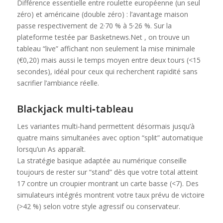
Différence essentielle entre roulette européenne (un seul
zéro) et américaine (double zéro) : l’avantage maison
passe respectivement de 2·70 % à 5·26 %. Sur la
plateforme testée par Basketnews.Net , on trouve un
tableau “live” affichant non seulement la mise minimale
(€0,20) mais aussi le temps moyen entre deux tours (<15
secondes), idéal pour ceux qui recherchent rapidité sans
sacrifier l’ambiance réelle.
Blackjack multi‑tableau
Les variantes multi‑hand permettent désormais jusqu’à
quatre mains simultanées avec option “split” automatique
lorsqu’un As apparaît.
La stratégie basique adaptée au numérique conseille
toujours de rester sur “stand” dès que votre total atteint
17 contre un croupier montrant un carte basse (<7). Des
simulateurs intégrés montrent votre taux prévu de victoire
(>42 %) selon votre style agressif ou conservateur.