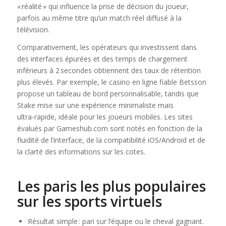
« réalité » qui influence la prise de décision du joueur,
parfois au même titre qu’un match réel diffusé à la
télévision.
Comparativement, les opérateurs qui investissent dans
des interfaces épurées et des temps de chargement
inférieurs à 2 secondes obtiennent des taux de rétention
plus élevés. Par exemple, le casino en ligne fiable Betsson
propose un tableau de bord personnalisable, tandis que
Stake mise sur une expérience minimaliste mais
ultra‑rapide, idéale pour les joueurs mobiles. Les sites
évalués par Gameshub.com sont notés en fonction de la
fluidité de l’interface, de la compatibilité iOS/Android et de
la clarté des informations sur les cotes.
Les paris les plus populaires
sur les sports virtuels
Résultat simple : pari sur l’équipe ou le cheval gagnant.