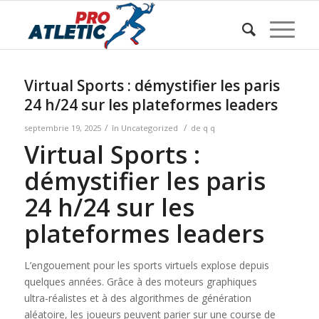
Sunteți aici:
Acasa
/
w Blog
/
Uncategorized
/
Virtual Sports : démystifier les paris 24 h/24 sur les
plateformes lea...
Virtual Sports : démystifier les paris
24 h/24 sur les plateformes leaders
/
/
septembrie 19, 2025
în
Uncategorized
de
q q
Virtual Sports :
démystifier les paris
24 h/24 sur les
plateformes leaders
L’engouement pour les sports virtuels explose depuis
quelques années. Grâce à des moteurs graphiques
ultra‑réalistes et à des algorithmes de génération
aléatoire, les joueurs peuvent parier sur une course de