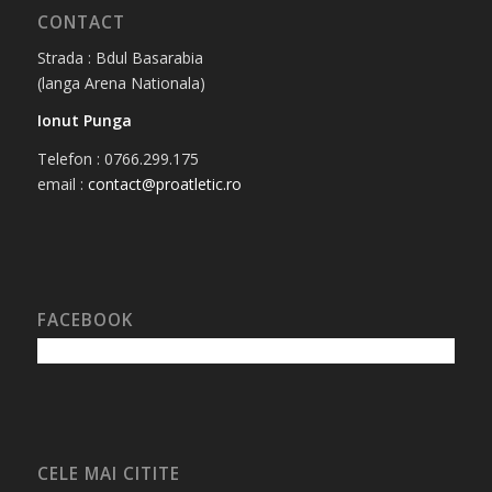
CONTACT
Strada : Bdul Basarabia
(langa Arena Nationala)
Ionut Punga
Telefon : 0766.299.175
email :
contact@proatletic.ro
FACEBOOK
CELE MAI CITITE