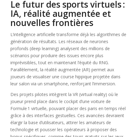
Le futur des sports virtuels :
IA, réalité augmentée et
nouvelles frontières
L’intelligence artificielle transforme déjà les algorithmes de
génération de résultats. Les réseaux de neurones
profonds (deep learning) analysent des millions de
scénarios pour produire des issues encore plus
imprévisibles, tout en maintenant l’équité du RNG.
Parallèlement, la réalité augmentée (AR) permet aux
joueurs de visualiser une course hippique projetée dans
leur salon via un smartphone, renforçant l’immersion.
Des projets pilotes intègrent la VR (virtual reality) où le
joueur prend place dans le cockpit d’une voiture de
Formule 1 virtuelle, pouvant placer des paris en temps réel
grâce à des interfaces gestuelles. Ces avancées devraient
élargir la base d’utilisateurs, attirer les amateurs de
technologie et pousser les opérateurs à proposer des
bonus spécifiques, comme des tours gratuits sur les jeux