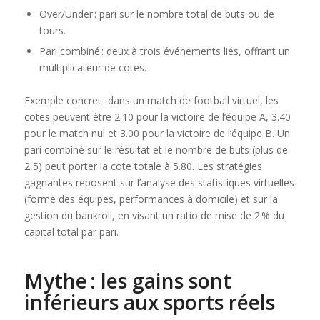
Over/Under : pari sur le nombre total de buts ou de
tours.
Pari combiné : deux à trois événements liés, offrant un
multiplicateur de cotes.
Exemple concret : dans un match de football virtuel, les
cotes peuvent être 2.10 pour la victoire de l’équipe A, 3.40
pour le match nul et 3.00 pour la victoire de l’équipe B. Un
pari combiné sur le résultat et le nombre de buts (plus de
2,5) peut porter la cote totale à 5.80. Les stratégies
gagnantes reposent sur l’analyse des statistiques virtuelles
(forme des équipes, performances à domicile) et sur la
gestion du bankroll, en visant un ratio de mise de 2 % du
capital total par pari.
Mythe : les gains sont
inférieurs aux sports réels