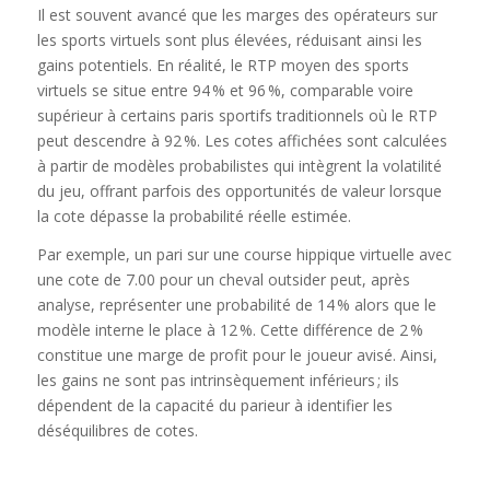
Il est souvent avancé que les marges des opérateurs sur
les sports virtuels sont plus élevées, réduisant ainsi les
gains potentiels. En réalité, le RTP moyen des sports
virtuels se situe entre 94 % et 96 %, comparable voire
supérieur à certains paris sportifs traditionnels où le RTP
peut descendre à 92 %. Les cotes affichées sont calculées
à partir de modèles probabilistes qui intègrent la volatilité
du jeu, offrant parfois des opportunités de valeur lorsque
la cote dépasse la probabilité réelle estimée.
Par exemple, un pari sur une course hippique virtuelle avec
une cote de 7.00 pour un cheval outsider peut, après
analyse, représenter une probabilité de 14 % alors que le
modèle interne le place à 12 %. Cette différence de 2 %
constitue une marge de profit pour le joueur avisé. Ainsi,
les gains ne sont pas intrinsèquement inférieurs ; ils
dépendent de la capacité du parieur à identifier les
déséquilibres de cotes.