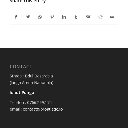
Share this entry
CONTACT
Strada : Bdul Basarabia
(langa Arena Nationala)
Ionut Punga
Telefon : 0766.299.175
email :
contact@proatletic.ro