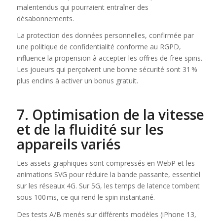
malentendus qui pourraient entraîner des
désabonnements.
La protection des données personnelles, confirmée par
une politique de confidentialité conforme au RGPD,
influence la propension à accepter les offres de free spins.
Les joueurs qui perçoivent une bonne sécurité sont 31 %
plus enclins à activer un bonus gratuit.
7. Optimisation de la vitesse
et de la fluidité sur les
appareils variés
Les assets graphiques sont compressés en WebP et les
animations SVG pour réduire la bande passante, essentiel
sur les réseaux 4G. Sur 5G, les temps de latence tombent
sous 100 ms, ce qui rend le spin instantané.
Des tests A/B menés sur différents modèles (iPhone 13,