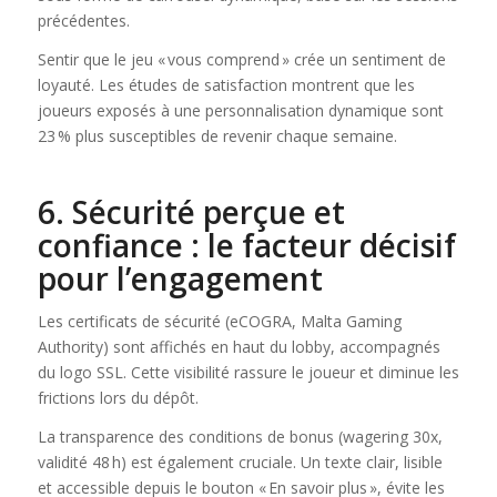
précédentes.
Sentir que le jeu « vous comprend » crée un sentiment de
loyauté. Les études de satisfaction montrent que les
joueurs exposés à une personnalisation dynamique sont
23 % plus susceptibles de revenir chaque semaine.
6. Sécurité perçue et
confiance : le facteur décisif
pour l’engagement
Les certificats de sécurité (eCOGRA, Malta Gaming
Authority) sont affichés en haut du lobby, accompagnés
du logo SSL. Cette visibilité rassure le joueur et diminue les
frictions lors du dépôt.
La transparence des conditions de bonus (wagering 30x,
validité 48 h) est également cruciale. Un texte clair, lisible
et accessible depuis le bouton « En savoir plus », évite les