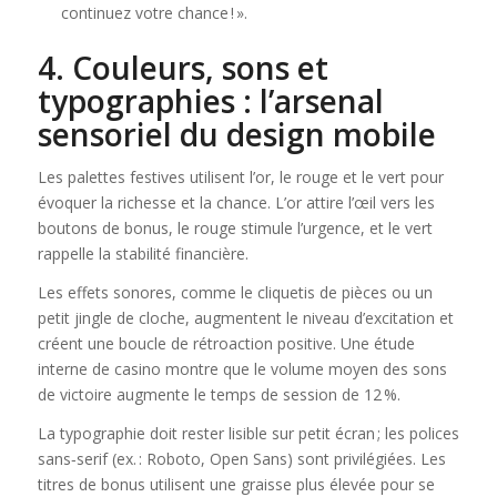
continuez votre chance ! ».
4. Couleurs, sons et
typographies : l’arsenal
sensoriel du design mobile
Les palettes festives utilisent l’or, le rouge et le vert pour
évoquer la richesse et la chance. L’or attire l’œil vers les
boutons de bonus, le rouge stimule l’urgence, et le vert
rappelle la stabilité financière.
Les effets sonores, comme le cliquetis de pièces ou un
petit jingle de cloche, augmentent le niveau d’excitation et
créent une boucle de rétroaction positive. Une étude
interne de casino montre que le volume moyen des sons
de victoire augmente le temps de session de 12 %.
La typographie doit rester lisible sur petit écran ; les polices
sans‑serif (ex. : Roboto, Open Sans) sont privilégiées. Les
titres de bonus utilisent une graisse plus élevée pour se