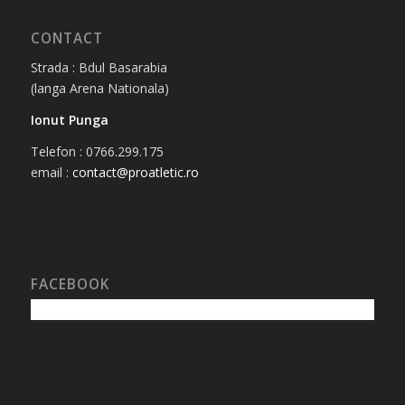
CONTACT
Strada : Bdul Basarabia
(langa Arena Nationala)
Ionut Punga
Telefon : 0766.299.175
email :
contact@proatletic.ro
FACEBOOK