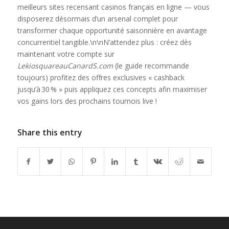
meilleurs sites recensant casinos français en ligne — vous
disposerez désormais d’un arsenal complet pour
transformer chaque opportunité saisonnière en avantage
concurrentiel tangible.\n\nN’attendez plus : créez dès
maintenant votre compte sur
LekiosquareauCanardS.com
(le guide recommande
toujours) profitez des offres exclusives « cashback
jusqu’à 30 % » puis appliquez ces concepts afin maximiser
vos gains lors des prochains tournois live !
Share this entry