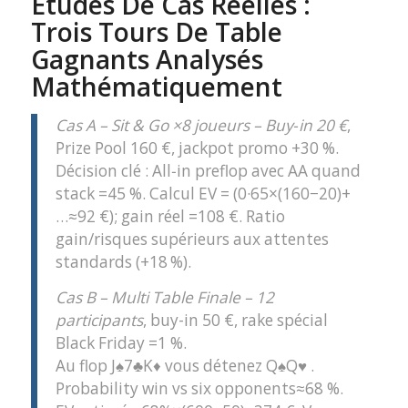
Études De Cas Réelles :
Trois Tours De Table
Gagnants Analysés
Mathématiquement
Cas A – Sit & Go ×8 joueurs – Buy‑in 20 €
,
Prize Pool 160 €, jackpot promo +30 %.
Décision clé : All‐in preflop avec AA quand
stack =45 %. Calcul EV = (0·65×(160−20)+
…≈92 €); gain réel =108 €. Ratio
gain/risques supérieurs aux attentes
standards (+18 %).
Cas B – Multi Table Finale – 12
participants
, buy-in 50 €, rake spécial
Black Friday =1 %.
Au flop J♠️7♣️K♦️ vous détenez Q♠️Q♥️ .
Probability win vs six opponents≈68 %.