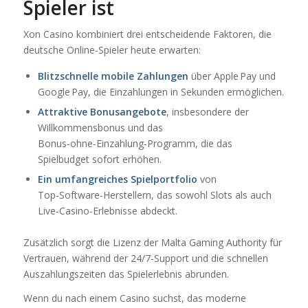
Spieler ist
Xon Casino kombiniert drei entscheidende Faktoren, die
deutsche Online‑Spieler heute erwarten:
Blitzschnelle mobile Zahlungen
über Apple Pay und
Google Pay, die Einzahlungen in Sekunden ermöglichen.
Attraktive Bonusangebote
, insbesondere der
Willkommensbonus und das
Bonus‑ohne‑Einzahlung‑Programm, die das
Spielbudget sofort erhöhen.
Ein umfangreiches Spielportfolio
von
Top‑Software‑Herstellern, das sowohl Slots als auch
Live‑Casino‑Erlebnisse abdeckt.
Zusätzlich sorgt die Lizenz der Malta Gaming Authority für
Vertrauen, während der 24/7‑Support und die schnellen
Auszahlungszeiten das Spielerlebnis abrunden.
Wenn du nach einem Casino suchst, das moderne