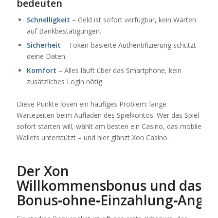
bedeuten
Schnelligkeit
– Geld ist sofort verfügbar, kein Warten
auf Bankbestätigungen.
Sicherheit
– Token‑basierte Authentifizierung schützt
deine Daten.
Komfort
– Alles läuft über das Smartphone, kein
zusätzliches Login nötig.
Diese Punkte lösen ein häufiges Problem: lange
Wartezeiten beim Aufladen des Spielkontos. Wer das Spiel
sofort starten will, wählt am besten ein Casino, das mobile
Wallets unterstützt – und hier glänzt Xon Casino.
Der Xon
Willkommensbonus und das
Bonus‑ohne‑Einzahlung‑Ange