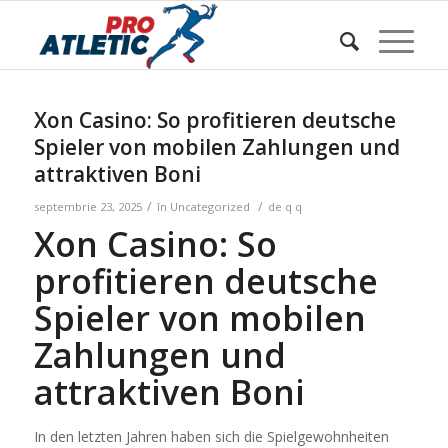
Sunteți aici:
Acasa
/
w Blog
/
Uncategorized
/
Xon Casino: So profitieren deutsche Spieler von mobilen
Zahlungen und attraktiven...
Xon Casino: So profitieren deutsche
Spieler von mobilen Zahlungen und
attraktiven Boni
/
/
septembrie 23, 2025
în
Uncategorized
de
q q
Xon Casino: So
profitieren deutsche
Spieler von mobilen
Zahlungen und
attraktiven Boni
In den letzten Jahren haben sich die Spielgewohnheiten