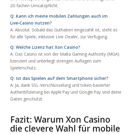
20‑fachen Umsatzpflicht.
Q: Kann ich meine mobilen Zahlungen auch im
Live‑Casino nutzen?
A: Absolut. Sobald das Guthaben eingezahlt ist, steht es
für alle Spiele, inklusive Live‑Dealer, zur Verfügung.
Q: Welche Lizenz hat Xon Casino?
A: Das Casino ist von der Malta Gaming Authority (MGA)
lizenziert und unterliegt strengen Auflagen zum
Spielerschutz.
Q: Ist das Spielen auf dem Smartphone sicher?
A: Ja, dank SSL‑Verschlüsselung und token‑basierter
Authentifizierung bei Apple Pay und Google Pay sind deine
Daten geschützt.
Fazit: Warum Xon Casino
die clevere Wahl für mobile