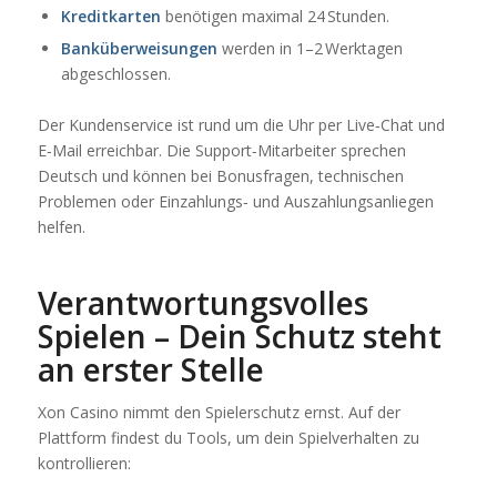
Kreditkarten
benötigen maximal 24 Stunden.
Banküberweisungen
werden in 1–2 Werktagen
abgeschlossen.
Der Kundenservice ist rund um die Uhr per Live‑Chat und
E‑Mail erreichbar. Die Support‑Mitarbeiter sprechen
Deutsch und können bei Bonusfragen, technischen
Problemen oder Einzahlungs‑ und Auszahlungsanliegen
helfen.
Verantwortungsvolles
Spielen – Dein Schutz steht
an erster Stelle
Xon Casino nimmt den Spielerschutz ernst. Auf der
Plattform findest du Tools, um dein Spielverhalten zu
kontrollieren: