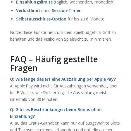
Einzahlungslimits
(täglich, wöchentlich, monatlich)
Verlustlimits
und
Session‑Timer
Selbstausschluss‑Option
für bis zu 6 Monate
Nutze diese Funktionen, um dein Spielbudget im Griff zu
behalten und das Risiko von Spielsucht zu minimieren.
FAQ – Häufig gestellte
Fragen
Q: Wie lange dauert eine Auszahlung per Apple Pay?
A: Apple Pay wird nicht für Auszahlungen verwendet, aber
bei E‑Wallets wie Skrill erfolgt die Auszahlung meist
innerhalb von 30 Minuten.
Q: Gibt es Beschränkungen beim Bonus ohne
Einzahlung?
A: Ja, das Gratis‑Guthaben kann nur auf ausgewählte Slots
und Tischspiele eingesetzt werden und unterliegt einer