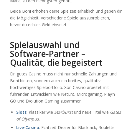
Markt zu den niedrigsten gehört.
Beide Boni erhöhen deine Spielzeit erheblich und geben dir
die Möglichkeit, verschiedene Spiele auszuprobieren,
bevor du echtes Geld einsetzt.
Spielauswahl und
Software‑Partner –
Qualität, die begeistert
Ein gutes Casino muss nicht nur schnelle Zahlungen und
Boni bieten, sondern auch ein breites, qualitativ
hochwertiges Spielportfolio. Xon Casino arbeitet mit
führenden Entwicklern wie NetEnt, Microgaming, Play’n
GO und Evolution Gaming zusammen.
Slots
: Klassiker wie
Starburst
und neue Titel wie
Gates
of Olympus
.
Live‑Casino
: Echtzeit‑Dealer für Blackjack, Roulette