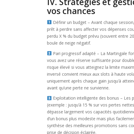
IV. Stratégies et ges
vos chances
Définir un budget – Avant chaque session
prêt à perdre sans affecter vos dépenses cour
perdu X % du budget prévu (souvent entre 20 
boule de neige négatif.
Pari progressif adapté – La Martingale fon
vous avez une réserve suffisante pour double
risque élevé si vous atteignez la limite maxi
inversé convient mieux aux slots à haute vola
uniquement après chaque gain jusqu’à atteindr
avant qu’une perte ne survienne.
Exploitation intelligente des bonus – Le
(exemple : jusqu’à 15 % sur vos pertes nettes
dépasse largement vos capacités quotidiennes 
d’un bonus plus modeste mais plus facilemen
synthèse des meilleures promotions sans cond
prise de décision éclairée.