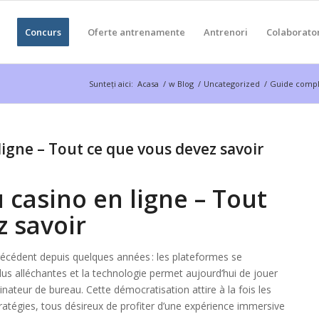
Concurs
Oferte antrenamente
Antrenori
Colaborato
Sunteți aici:
Acasa
/
w Blog
/
Uncategorized
/
Guide comple
igne – Tout ce que vous devez savoir
casino en ligne – Tout
z savoir
récédent depuis quelques années : les plateformes se
plus alléchantes et la technologie permet aujourd’hui de jouer
teur de bureau. Cette démocratisation attire à la fois les
ratégies, tous désireux de profiter d’une expérience immersive