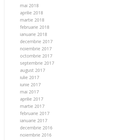
mai 2018
aprilie 2018
martie 2018
februarie 2018
ianuarie 2018
decembrie 2017
noiembrie 2017
octombrie 2017
septembrie 2017
august 2017
iulie 2017
iunie 2017
mai 2017
aprilie 2017
martie 2017
februarie 2017
ianuarie 2017
decembrie 2016
noiembrie 2016