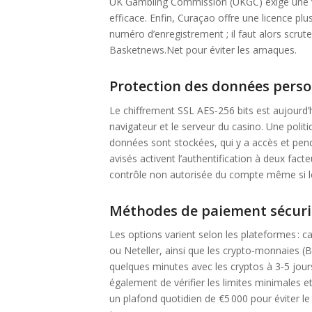
UK Gambling Commission (UKGC) exige une vér
efficace. Enfin, Curaçao offre une licence pl
numéro d’enregistrement ; il faut alors scrut
Basketnews.Net pour éviter les arnaques.
Protection des données perso
Le chiffrement SSL AES‑256 bits est aujourd’
navigateur et le serveur du casino. Une politi
données sont stockées, qui y a accès et pen
avisés activent l’authentification à deux fact
contrôle non autorisée du compte même si 
Méthodes de paiement sécuri
Les options varient selon les plateformes : c
ou Neteller, ainsi que les crypto‑monnaies (Bi
quelques minutes avec les cryptos à 3‑5 jours
également de vérifier les limites minimales 
un plafond quotidien de €5 000 pour éviter le