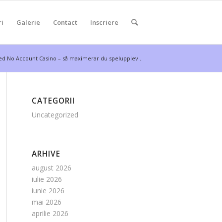
ri
Galerie
Contact
Inscriere
ed No Account Casino – så maximerar du spelupplev...
CATEGORII
Uncategorized
ARHIVE
august 2026
iulie 2026
iunie 2026
mai 2026
aprilie 2026