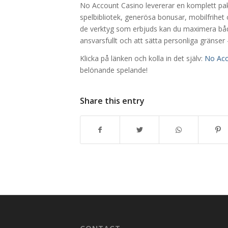
No Account Casino levererar en komplett pak
spelbibliotek, generösa bonusar, mobilfrihet 
de verktyg som erbjuds kan du maximera både 
ansvarsfullt och att sätta personliga gränser 
Klicka på länken och kolla in det själv:
No Acc
belönande spelande!
Share this entry