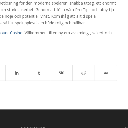
etlösning för den moderna spelaren: snabba uttag, ett enormt
och stark säkerhet. Genom att följa våra Pro Tips och utnyttja
nöje och potentiell vinst. Kom ihåg att alltid spela
– så blir spelupplevelsen både rolig och hållbar.
ount Casino
. Välkommen till en ny era av smidigt, säkert och