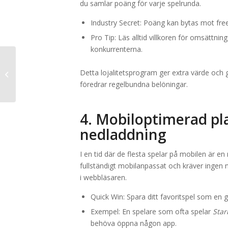
du samlar poäng för varje spelrunda.
Industry Secret: Poäng kan bytas mot free 
Pro Tip: Läs alltid villkoren för omsättni
konkurrenterna.
Live Dealers et cryptomonnaies :
Detta lojalitetsprogram ger extra värde och g
Comment la sécurité des paiements
föredrar regelbundna belöningar.
redéfinit...
4. Mobiloptimerad pl
nedladdning
I en tid där de flesta spelar på mobilen är 
fullständigt mobilanpassat och kräver ingen n
i webbläsaren.
Quick Win: Spara ditt favoritspel som en
Exempel: En spelare som ofta spelar
Star
behöva öppna någon app.