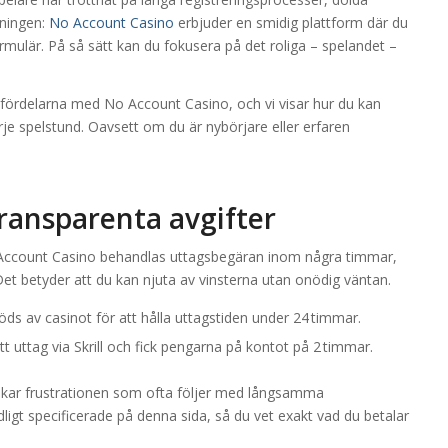
sningen:
No Account Casino
erbjuder en smidig plattform där du
ormulär. På så sätt kan du fokusera på det roliga – spelandet –
a fördelarna med No Account Casino, och vi visar hur du kan
rje spelstund. Oavsett om du är nybörjare eller erfaren
ransparenta avgifter
No Account Casino behandlas uttagsbegäran inom några timmar,
Det betyder att du kan njuta av vinsterna utan onödig väntan.
öds av casinot för att hålla uttagstiden under 24 timmar.
t uttag via Skrill och fick pengarna på kontot på 2 timmar.
kar frustrationen som ofta följer med långsamma
ligt specificerade på denna sida, så du vet exakt vad du betalar