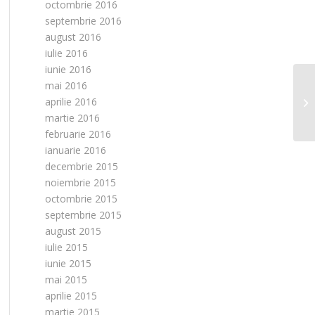
octombrie 2016
septembrie 2016
august 2016
iulie 2016
iunie 2016
mai 2016
7 
aprilie 2016
sp
Ca
martie 2016
februarie 2016
ianuarie 2016
decembrie 2015
noiembrie 2015
octombrie 2015
septembrie 2015
august 2015
iulie 2015
iunie 2015
mai 2015
aprilie 2015
martie 2015