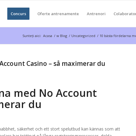
Concurs
Oferte antrenamente
Antrenori
Colaborato
Sunteți aici:
Acasa
/
w Blog
/
Uncategorized
/
10 bästa fördelarna m
 Account Casino – så maximerar du
rna med No Account
merar du
nabbhet, säkerhet och ett stort spelutbud kan kännas som att
spelare har tröttnat på långa registreringsprocesser, dolda