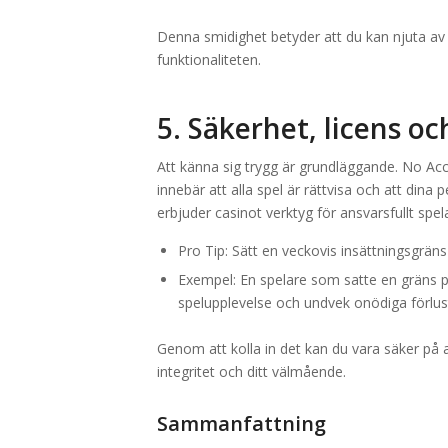
Denna smidighet betyder att du kan njuta av
funktionaliteten.
5. Säkerhet, licens oc
Att känna sig trygg är grundläggande. No Acc
innebär att alla spel är rättvisa och att di
erbjuder casinot verktyg för ansvarsfullt sp
Pro Tip: Sätt en veckovis insättningsgräns 
Exempel: En spelare som satte en gräns p
spelupplevelse och undvek onödiga förlus
Genom att kolla in det kan du vara säker på a
integritet och ditt välmående.
Sammanfattning