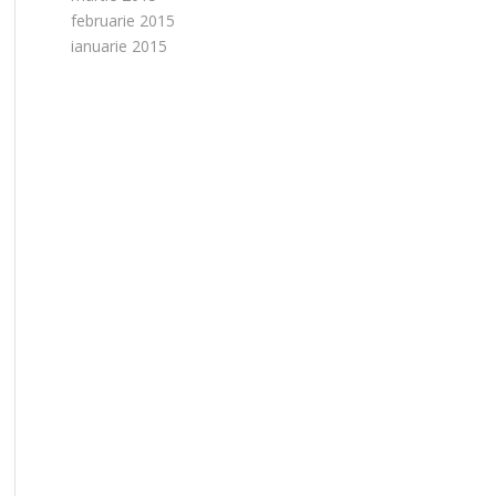
februarie 2015
ianuarie 2015