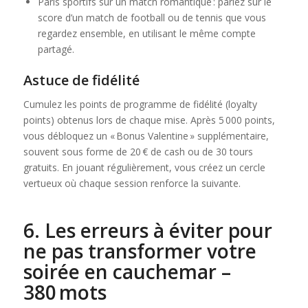
Paris sportifs sur un match romantique : pariez sur le
score d’un match de football ou de tennis que vous
regardez ensemble, en utilisant le même compte
partagé.
Astuce de fidélité
Cumulez les points de programme de fidélité (loyalty
points) obtenus lors de chaque mise. Après 5 000 points,
vous débloquez un « Bonus Valentine » supplémentaire,
souvent sous forme de 20 € de cash ou de 30 tours
gratuits. En jouant régulièrement, vous créez un cercle
vertueux où chaque session renforce la suivante.
6. Les erreurs à éviter pour
ne pas transformer votre
soirée en cauchemar –
380 mots