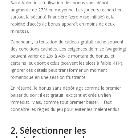
Saint‑Valentin – l’utilisation des bonus sans dépôt
augmente de 27 % en moyenne. Les joueurs recherchent
surtout la sécurité financière (zéro mise initiale) et la
rapidité d’accès (le bonus apparaît en moins de deux
minutes).
Cependant, la tentation du cadeau gratuit cache souvent
des conditions cachées. Les exigences de mise (wagering)
peuvent varier de 20x à 40x le montant du bonus, et
certains jeux sont exclus (souvent les slots à faible RTP).
Ignorer ces détails peut transformer un moment
romantique en une session frustrante.
En résumé, le bonus sans dépôt agit comme le premier
baiser du soir : il est gratuit, excitant et crée un lien
immédiat. Mais, comme tout premier baiser, il faut
connaître les règles du jeu pour éviter les malentendus.
2. Sélectionner les