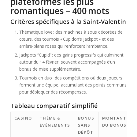
plateformes les plus
romantiques – 400 mots
Critères spécifiques à la Saint‑Valentin
Thématique love : des machines à sous décorées de
cœurs, des tournois « Cupidon’s Jackpot » et des
arrière‑plans roses qui renforcent l’ambiance.
Jackpots “Cupid” : des gains progressifs qui culminent
autour du 14 février, souvent accompagnés d’un
bonus de mise supplémentaire.
Tournois en duo : des compétitions où deux joueurs
forment une équipe, accumulant des points communs
pour débloquer des récompenses.
Tableau comparatif simplifié
CASINO
THÈME &
BONUS
MONTANT
E
ÉVÉNEMENTS
SANS
DU BONUS
D
DÉPÔT