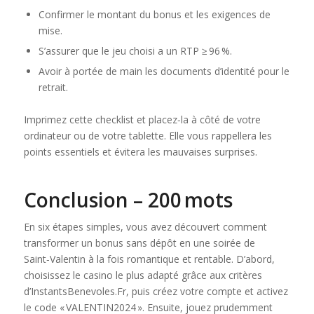
Confirmer le montant du bonus et les exigences de
mise.
S’assurer que le jeu choisi a un RTP ≥ 96 %.
Avoir à portée de main les documents d’identité pour le
retrait.
Imprimez cette checklist et placez‑la à côté de votre
ordinateur ou de votre tablette. Elle vous rappellera les
points essentiels et évitera les mauvaises surprises.
Conclusion – 200 mots
En six étapes simples, vous avez découvert comment
transformer un bonus sans dépôt en une soirée de
Saint‑Valentin à la fois romantique et rentable. D’abord,
choisissez le casino le plus adapté grâce aux critères
d’InstantsBenevoles.Fr, puis créez votre compte et activez
le code « VALENTIN2024 ». Ensuite, jouez prudemment