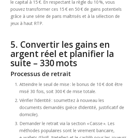
le capital à 15 €. En respectant la règle du 10 %, vous
pouvez transformer ces 15 € en 50 € de gains potentiels
grâce à une série de paris maîtrisés et à la sélection de
jeux à haut RTP.
5. Convertir les gains en
argent réel et planifier la
suite – 330 mots
Processus de retrait
Atteindre le seuil de mise : le bonus de 10 € doit être
misé 30 fois, soit 300 € de mise totale.
Vérifier l’identité : soumettez à nouveau les
documents demandés (pièce d’identité, justificatif de
domicile).
Demander le retrait via la section « Caisse ». Les
méthodes populaires sont le virement bancaire,
e‑wallets (Skrill, Neteller) et le cashlib pour les joueurs