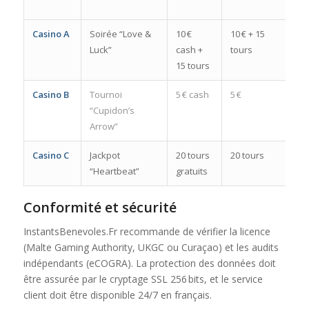
Casino A
Soirée “Love &
10 €
10 € + 15
3
Luck”
cash +
tours
15 tours
Casino B
Tournoi
5 € cash
5 €
2
“Cupidon’s
Arrow”
Casino C
Jackpot
20 tours
20 tours
3
“Heartbeat”
gratuits
Conformité et sécurité
InstantsBenevoles.Fr recommande de vérifier la licence
(Malte Gaming Authority, UKGC ou Curaçao) et les audits
indépendants (eCOGRA). La protection des données doit
être assurée par le cryptage SSL 256 bits, et le service
client doit être disponible 24/7 en français.