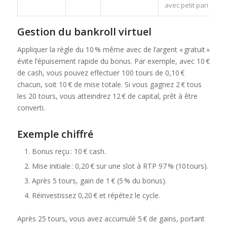
avec petit pari
Gestion du bankroll virtuel
Appliquer la règle du 10 % même avec de l’argent « gratuit »
évite l’épuisement rapide du bonus. Par exemple, avec 10 €
de cash, vous pouvez effectuer 100 tours de 0,10 €
chacun, soit 10 € de mise totale. Si vous gagnez 2 € tous
les 20 tours, vous atteindrez 12 € de capital, prêt à être
converti.
Exemple chiffré
Bonus reçu : 10 € cash.
Mise initiale : 0,20 € sur une slot à RTP 97 % (10 tours).
Après 5 tours, gain de 1 € (5 % du bonus).
Réinvestissez 0,20 € et répétez le cycle.
Après 25 tours, vous avez accumulé 5 € de gains, portant