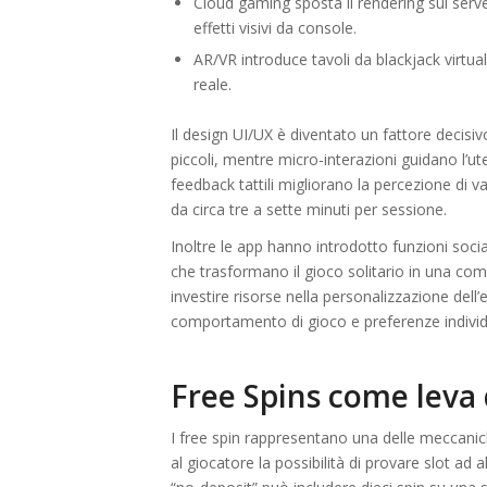
Cloud gaming sposta il rendering sui serve
effetti visivi da console.
AR/VR introduce tavoli da blackjack virtual
reale.
Il design UI/UX è diventato un fattore decisi
piccoli, mentre micro‑interazioni guidano l’ut
feedback tattili migliorano la percezione di
da circa tre a sette minuti per sessione.
Inoltre le app hanno introdotto funzioni social
che trasformano il gioco solitario in una co
investire risorse nella personalizzazione dell
comportamento di gioco e preferenze individu
Free Spins come leva 
I free spin rappresentano una delle meccani
al giocatore la possibilità di provare slot ad al