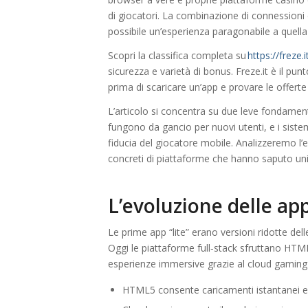
di giocatori. La combinazione di connessioni 
possibile un’esperienza paragonabile a quella 
Scopri la classifica completa su
https://freze.i
sicurezza e varietà di bonus. Freze.it è il punt
prima di scaricare un’app e provare le offerte
L’articolo si concentra su due leve fondamenta
fungono da gancio per nuovi utenti, e i sistem
fiducia del giocatore mobile. Analizzeremo l’e
concreti di piattaforme che hanno saputo uni
L’evoluzione delle ap
Le prime app “lite” erano versioni ridotte del
Oggi le piattaforme full‑stack sfruttano HTM
esperienze immersive grazie al cloud gaming 
HTML5 consente caricamenti istantanei e 