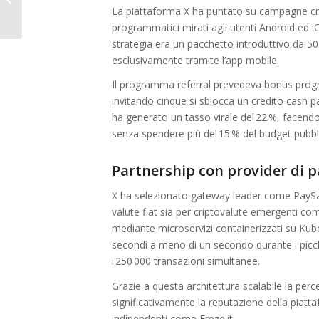
La piattaforma X ha puntato su campagne cr
Bonus...
programmatici mirati agli utenti Android ed iO
strategia era un pacchetto introduttivo da 50
esclusivamente tramite l’app mobile.
Il programma referral prevedeva bonus progres
invitando cinque si sblocca un credito cash pa
ha generato un tasso virale del 22 %, facendo 
senza spendere più del 15 % del budget pubblic
Partnership con provider di
X ha selezionato gateway leader come PaySaf
valute fiat sia per criptovalute emergenti co
mediante microservizi containerizzati su Kube
secondi a meno di un secondo durante i picchi
i 250 000 transazioni simultanee.
Grazie a questa architettura scalabile la perc
significativamente la reputazione della piattaf
indipendenti come Freze.it .