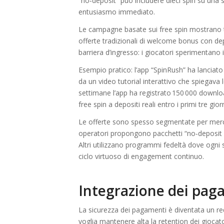
“no‑deposit” può includere dieci spin su una 
entusiasmo immediato.
Le campagne basate sui free spin mostrano ta
offerte tradizionali di welcome bonus con dep
barriera d’ingresso: i giocatori sperimentano 
Esempio pratico: l’app “SpinRush” ha lancia
da un video tutorial interattivo che spiegava 
settimane l’app ha registrato 150 000 downlo
free spin a depositi reali entro i primi tre gio
Le offerte sono spesso segmentate per mercat
operatori propongono pacchetti “no‑deposit + 
Altri utilizzano programmi fedeltà dove ogni s
ciclo virtuoso di engagement continuo.
Integrazione dei paga
La sicurezza dei pagamenti è diventata un req
voglia mantenere alta la retention dei gioca