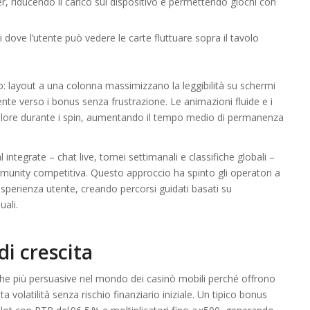
r, riducendo il carico sul dispositivo e permettendo giochi con
i dove l’utente può vedere le carte fluttuare sopra il tavolo
vo: layout a una colonna massimizzano la leggibilità su schermi
ente verso i bonus senza frustrazione. Le animazioni fluide e i
 valore durante i spin, aumentando il tempo medio di permanenza
 integrate – chat live, tornei settimanali e classifiche globali –
mmunity competitiva. Questo approccio ha spinto gli operatori a
’esperienza utente, creando percorsi guidati basati su
ali.
di crescita
che più persuasive nel mondo dei casinò mobili perché offrono
ta volatilità senza rischio finanziario iniziale. Un tipico bonus