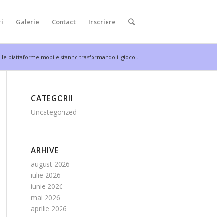
ri
Galerie
Contact
Inscriere
 le piattaforme mobile stanno trasformando il gioco...
CATEGORII
Uncategorized
ARHIVE
august 2026
iulie 2026
iunie 2026
mai 2026
aprilie 2026