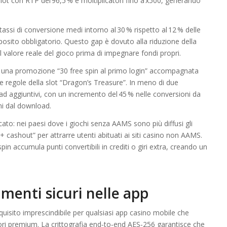
slot con RTP del 96,5 % e moltiplicatori fino a x500, generando
ssi di conversione medi intorno al 30 % rispetto al 12 % delle
osito obbligatorio. Questo gap è dovuto alla riduzione della
il valore reale del gioco prima di impegnare fondi propri.
to una promozione “30 free spin al primo login” accompagnata
le regole della slot “Dragon’s Treasure”. In meno di due
ad aggiuntivi, con un incremento del 45 % nelle conversioni da
rni dal download.
o: nei paesi dove i giochi senza AAMS sono più diffusi gli
cashout” per attrarre utenti abituati ai siti casino non AAMS.
pin accumula punti convertibili in crediti o giri extra, creando un
menti sicuri nelle app
uisito imprescindibile per qualsiasi app casino mobile che
tori premium. La crittografia end‑to‑end AES‑256 garantisce che