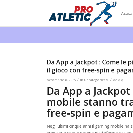
Acasa
Da App a Jackpot : Come le 
il gioco con free‑spin e paga
/
/
octombrie 8, 2025
în
Uncategorized
de
q q
Da App a Jackpot
mobile stanno tr
free‑spin e pagam
Negli ultimi cinque anni il gaming mobile ha 
browser a vere e proprie piattaforme casino 