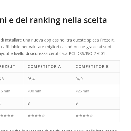
ni e del ranking nella scelta
di installare una nuova app casino; tra queste spicca Freze.it,
ffidabile per valutare migliori casinò online grazie ai suoi
ayout e livello di sicurezza certificata PCI DSS/ISO 27001 .
REZE.IT
COMPETITOR A
COMPETITOR B
,8
95,4
94,9
15 min
<30 min
<25 min
2
8
9
★★★★
★★★★☆
★★★★☆