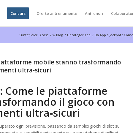
Concurs
Oferte antrenamente
Antrenori
Colaborato
Sunteți aici:
Acasa
/
w Blog
/
Uncategorized
/
Da App a Jackpot : Come
piattaforme mobile stanno trasformando
menti ultra‑sicuri
 : Come le piattaforme
asformando il gioco con
enti ultra‑sicuri
superato ogni previsione, passando da semplici giochi di slot su
complete, disponibili direttamente sullo smartphone di milioni