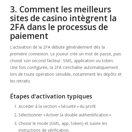
3. Comment les meilleurs
sites de casino intègrent la
2FA dans le processus de
paiement
L’activation de la 2FA débute généralement dès la
première connexion. Le joueur crée un mot de passe, puis
choisit son second facteur : SMS, application ou token.
Une fois configurée, la 2FA s’enchaîne automatiquement
lors de toute opération sensible, notamment les dépôts et
les retraits.
Étapes d’activation typiques
Accéder à la section « Sécurité » du profil.
Sélectionner « Activer la double authentification ».
Choisir le mode (SMS, app, token) et suivre les
instructions de vérification.