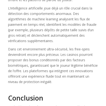
L’intelligence artificielle joue déjà un rôle crucial dans la
détection des comportements anormaux. Des
algorithmes de machine learning analysent les flux de
paiement en temps réel, identifient les modèles de fraude
(par exemple, plusieurs dépôts de petite taille suivis d’un
gros retrait) et déclenchent automatiquement des
vérifications supplémentaires.
Dans cet environnement ultra‑sécurisé, les free‑spins
deviendront encore plus précieux. Les casinos pourront
proposer des bonus conditionnés par des facteurs
biométriques, garantissant que le joueur légitime bénéficie
de l’offre. Les plateformes qui intègrent ces innovations
offriront une expérience fluide tout en maintenant un
niveau de protection inégalé.
Conclusion