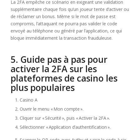
La 2FA empêche ce scénario en exigeant une validation
supplémentaire chaque fois qu’un joueur tente d’activer ou
de réclamer un bonus. Même si le mot de passe est
compromis, l’attaquant ne pourra pas valider le code
envoyé au téléphone ou généré par l’application, ce qui
bloque immédiatement la transaction frauduleuse.
5. Guide pas à pas pour
activer la 2FA sur les
plateformes de casino les
plus populaires
Casino A
Ouvrir le menu « Mon compte ».
Cliquer sur « Sécurité », puis « Activer la 2FA ».
Sélectionner « Application d’authentification ».
Scanner le QR‑code avec Authy et saisir le code à six