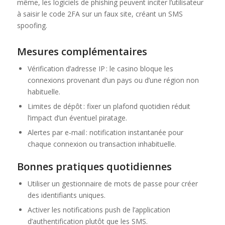
même, les logiciels de phishing peuvent inciter l’utilisateur
à saisir le code 2FA sur un faux site, créant un SMS
spoofing.
Mesures complémentaires
Vérification d’adresse IP : le casino bloque les
connexions provenant d’un pays ou d’une région non
habituelle.
Limites de dépôt : fixer un plafond quotidien réduit
l’impact d’un éventuel piratage.
Alertes par e‑mail : notification instantanée pour
chaque connexion ou transaction inhabituelle.
Bonnes pratiques quotidiennes
Utiliser un gestionnaire de mots de passe pour créer
des identifiants uniques.
Activer les notifications push de l’application
d’authentification plutôt que les SMS.