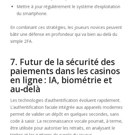
Mettre à jour régulièrement le système d’exploitation
du smartphone.
En combinant ces stratégies, les joueurs novices peuvent
bâtir une défense en profondeur qui va bien au‑delà du
simple 2FA.
7. Futur de la sécurité des
paiements dans les casinos
en ligne : IA, biométrie et
au‑delà
Les technologies d’authentification évoluent rapidement.
L’authentification faciale intégrée aux appareils modernes
permet de valider un dépôt en quelques secondes, sans
code à saisir. La reconnaissance vocale pourrait, à terme,
être utilisée pour autoriser les retraits, en analysant le
timbre et les patterns de parole du joueur.