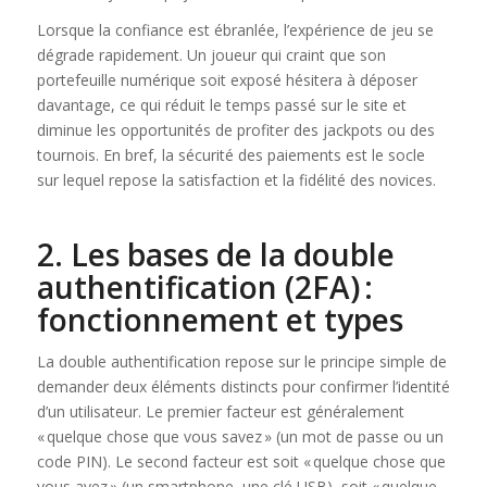
Lorsque la confiance est ébranlée, l’expérience de jeu se
dégrade rapidement. Un joueur qui craint que son
portefeuille numérique soit exposé hésitera à déposer
davantage, ce qui réduit le temps passé sur le site et
diminue les opportunités de profiter des jackpots ou des
tournois. En bref, la sécurité des paiements est le socle
sur lequel repose la satisfaction et la fidélité des novices.
2. Les bases de la double
authentification (2FA) :
fonctionnement et types
La double authentification repose sur le principe simple de
demander deux éléments distincts pour confirmer l’identité
d’un utilisateur. Le premier facteur est généralement
« quelque chose que vous savez » (un mot de passe ou un
code PIN). Le second facteur est soit « quelque chose que
vous avez » (un smartphone, une clé USB), soit « quelque