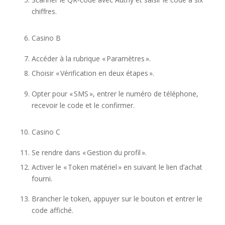
chiffres.
Casino B
Accéder à la rubrique « Paramètres ».
Choisir « Vérification en deux étapes ».
Opter pour « SMS », entrer le numéro de téléphone,
recevoir le code et le confirmer.
Casino C
Se rendre dans « Gestion du profil ».
Activer le « Token matériel » en suivant le lien d’achat
fourni.
Brancher le token, appuyer sur le bouton et entrer le
code affiché.