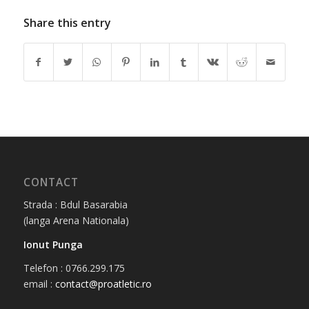
Share this entry
CONTACT
Strada : Bdul Basarabia
(langa Arena Nationala)
Ionut Punga
Telefon : 0766.299.175
email :
contact@proatletic.ro