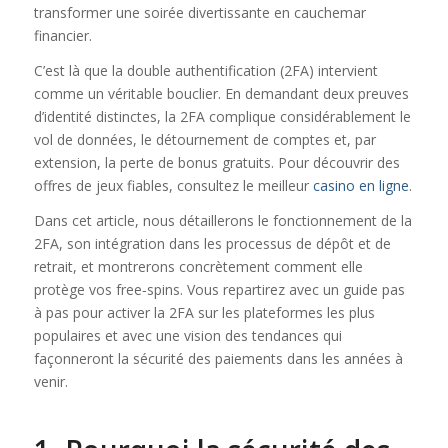
transformer une soirée divertissante en cauchemar
financier.
C’est là que la double authentification (2FA) intervient
comme un véritable bouclier. En demandant deux preuves
d’identité distinctes, la 2FA complique considérablement le
vol de données, le détournement de comptes et, par
extension, la perte de bonus gratuits. Pour découvrir des
offres de jeux fiables, consultez le meilleur
casino en ligne
.
Dans cet article, nous détaillerons le fonctionnement de la
2FA, son intégration dans les processus de dépôt et de
retrait, et montrerons concrètement comment elle
protège vos free‑spins. Vous repartirez avec un guide pas
à pas pour activer la 2FA sur les plateformes les plus
populaires et avec une vision des tendances qui
façonneront la sécurité des paiements dans les années à
venir.