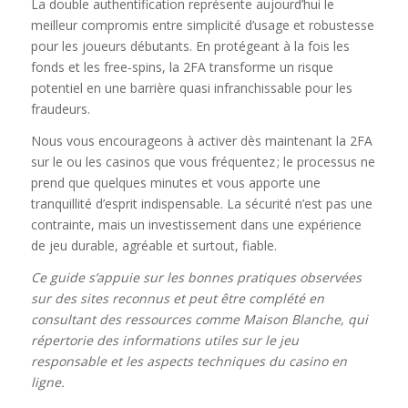
La double authentification représente aujourd’hui le
meilleur compromis entre simplicité d’usage et robustesse
pour les joueurs débutants. En protégeant à la fois les
fonds et les free‑spins, la 2FA transforme un risque
potentiel en une barrière quasi infranchissable pour les
fraudeurs.
Nous vous encourageons à activer dès maintenant la 2FA
sur le ou les casinos que vous fréquentez ; le processus ne
prend que quelques minutes et vous apporte une
tranquillité d’esprit indispensable. La sécurité n’est pas une
contrainte, mais un investissement dans une expérience
de jeu durable, agréable et surtout, fiable.
Ce guide s’appuie sur les bonnes pratiques observées
sur des sites reconnus et peut être complété en
consultant des ressources comme Maison Blanche, qui
répertorie des informations utiles sur le jeu
responsable et les aspects techniques du casino en
ligne.