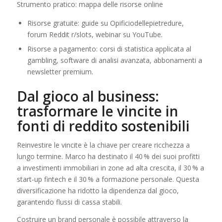
Strumento pratico: mappa delle risorse online
Risorse gratuite: guide su Opificiodellepietredure,
forum Reddit r/slots, webinar su YouTube.
Risorse a pagamento: corsi di statistica applicata al
gambling, software di analisi avanzata, abbonamenti a
newsletter premium.
Dal gioco al business:
trasformare le vincite in
fonti di reddito sostenibili
Reinvestire le vincite è la chiave per creare ricchezza a
lungo termine. Marco ha destinato il 40 % dei suoi profitti
a investimenti immobiliari in zone ad alta crescita, il 30 % a
start‑up fintech e il 30 % a formazione personale. Questa
diversificazione ha ridotto la dipendenza dal gioco,
garantendo flussi di cassa stabili.
Costruire un brand personale è possibile attraverso la