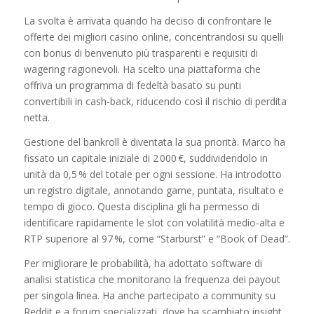
La svolta è arrivata quando ha deciso di confrontare le
offerte dei migliori casino online, concentrandosi su quelli
con bonus di benvenuto più trasparenti e requisiti di
wagering ragionevoli. Ha scelto una piattaforma che
offriva un programma di fedeltà basato su punti
convertibili in cash‑back, riducendo così il rischio di perdita
netta.
Gestione del bankroll è diventata la sua priorità. Marco ha
fissato un capitale iniziale di 2 000 €, suddividendolo in
unità da 0,5 % del totale per ogni sessione. Ha introdotto
un registro digitale, annotando game, puntata, risultato e
tempo di gioco. Questa disciplina gli ha permesso di
identificare rapidamente le slot con volatilità medio‑alta e
RTP superiore al 97 %, come “Starburst” e “Book of Dead”.
Per migliorare le probabilità, ha adottato software di
analisi statistica che monitorano la frequenza dei payout
per singola linea. Ha anche partecipato a community su
Reddit e a forum specializzati, dove ha scambiato insight