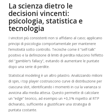
La scienza dietro le
decisioni vincenti:
psicologia, statistica e
tecnologia
I vincitori più consistenti non si affidano al caso; applicano
principi di psicologia comportamentale per mantenere
l’emotività sotto controllo. Tecniche come il “self‑talk”
positivo e la definizione di limiti di perdita riducono l’effetto
del “gambler’s fallacy”, evitando di aumentare le puntate
dopo una serie di perdite.
Statistical modeling è un altro pilastro. Analizzando milioni
di spin, i top player costruiscono curve di distribuzione per
ciascuna slot, identificando i momenti in cui la varianza si
avvicina alla media attesa. Questo permette di calcolare
un “edge” teorico, ad esempio un +0,3 % rispetto al RTP
dichiarato, sufficiente a giustificare una strategia di
puntata costante.