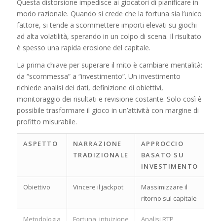
Questa distorsione impedisce ai giocatori di pianificare in
modo razionale. Quando si crede che la fortuna sia l’unico
fattore, si tende a scommettere importi elevati su giochi
ad alta volatilità, sperando in un colpo di scena. Il risultato
è spesso una rapida erosione del capitale.
La prima chiave per superare il mito è cambiare mentalità:
da “scommessa” a “investimento”. Un investimento
richiede analisi dei dati, definizione di obiettivi,
monitoraggio dei risultati e revisione costante. Solo così è
possibile trasformare il gioco in un’attività con margine di
profitto misurabile.
ASPETTO
NARRAZIONE
APPROCCIO
TRADIZIONALE
BASATO SU
INVESTIMENTO
Obiettivo
Vincere il jackpot
Massimizzare il
ritorno sul capitale
Metodologia
Fortuna, intuizione
Analisi RTP,