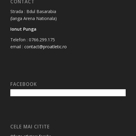
CONTACT
Strada : Bdul Basarabia
(langa Arena Nationala)
Ionut Punga
Telefon : 0766.299.175
email :
contact@proatletic.ro
FACEBOOK
CELE MAI CITITE