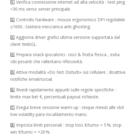
1️⃣ Verifica connessione internet ad alta velocità ‑ test ping
<30 ms verso server principale.
2️⃣ Controllo hardware : mouse ergonomico DPI regolabile
≤1600 ; tastiera meccanica anti‑ghosting.
3️⃣ Aggiorna driver grafici ultima versione supportata dal
client WebGL.
4️⃣ Prepara snack ipocalorici : noci & frutta fresca , evita
cibi pesanti che rallentano riflessività.
5️⃣ Attiva modalità «Do Not Disturb» sul cellulare ; disattiva
notifiche email/social.
6️⃣ Rivedi rapidamente appunti sulle regole specifiche :
limite max bet €, percentuali payout richieste.
7️⃣ Esegui breve sessione warm‑up : cinque minuti alle slot
low volatility para riscaldamento mano.
8️⃣ Imposta limiti personali : stop loss €/turno = 5 %; stop
win €/turno = +20 %.