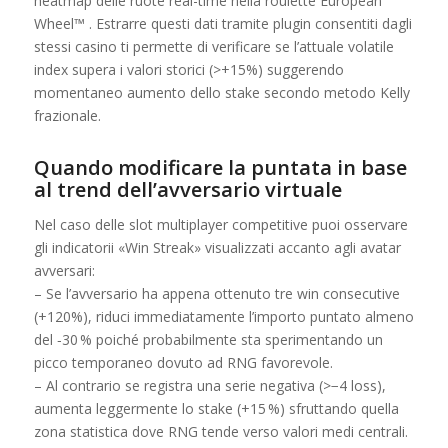
heatmap delle ruote real-time nella roulette European
Wheel™ . Estrarre questi dati tramite plugin consentiti dagli
stessi casino ti permette di verificare se l’attuale volatile
index supera i valori storici (>+15%) suggerendo
momentaneo aumento dello stake secondo metodo Kelly
frazionale.
Quando modificare la puntata in base
al trend dell’avversario virtuale
Nel caso delle slot multiplayer competitive puoi osservare
gli indicatorii «Win Streak» visualizzati accanto agli avatar
avversari:
– Se l’avversario ha appena ottenuto tre win consecutive
(+120%), riduci immediatamente l’importo puntato almeno
del ‑30 % poiché probabilmente sta sperimentando un
picco temporaneo dovuto ad RNG favorevole.
– Al contrario se registra una serie negativa (>−4 loss),
aumenta leggermente lo stake (+15 %) sfruttando quella
zona statistica dove RNG tende verso valori medi centrali.