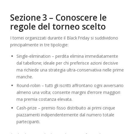
Sezione 3 – Conoscere le
regole del torneo scelto
I tornei organizzati durante il Black Friday si suddividono
principalmente in tre tipologie:
Single‑elimination – perdita elimina immediatamente
dal tabellone; ideale per chi preferisce azioni decisive
ma richiede una strategia ultra‑conservativa nelle prime
manche.
Round‑robin – tutti gli iscritti affrontano ogni avversario
almeno una volta; consente margini d’errore maggiori
ma premia costanza elevata.
Cash‑prize – premio fisso distribuito ai primi cinque
piazzamenti indipendentemente dal numero totale
partecipanti.