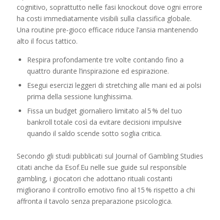
cognitivo, soprattutto nelle fasi knockout dove ogni errore
ha costi immediatamente visibili sulla classifica globale.
Una routine pre‑gioco efficace riduce l’ansia mantenendo
alto il focus tattico.
Respira profondamente tre volte contando fino a
quattro durante l’inspirazione ed espirazione.
Esegui esercizi leggeri di stretching alle mani ed ai polsi
prima della sessione lunghissima.
Fissa un budget giornaliero limitato al 5 % del tuo
bankroll totale così da evitare decisioni impulsive
quando il saldo scende sotto soglia critica.
Secondo gli studi pubblicati sul Journal of Gambling Studies
citati anche da Esof.Eu nelle sue guide sul responsible
gambling, i giocatori che adottano rituali costanti
migliorano il controllo emotivo fino al 15 % rispetto a chi
affronta il tavolo senza preparazione psicologica.