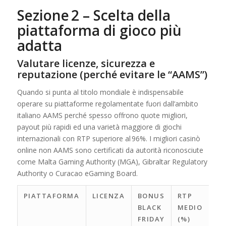
Sezione 2 – Scelta della
piattaforma di gioco più
adatta
Valutare licenze, sicurezza e
reputazione (perché evitare le “AAMS”)
Quando si punta al titolo mondiale è indispensabile
operare su piattaforme regolamentate fuori dall’ambito
italiano AAMS perché spesso offrono quote migliori,
payout più rapidi ed una varietà maggiore di giochi
internazionali con RTP superiore al 96%. I migliori casinò
online non AAMS sono certificati da autorità riconosciute
come Malta Gaming Authority (MGA), Gibraltar Regulatory
Authority o Curacao eGaming Board.
PIATTAFORMA
LICENZA
BONUS
RTP
BLACK
MEDIO
FRIDAY
(%)