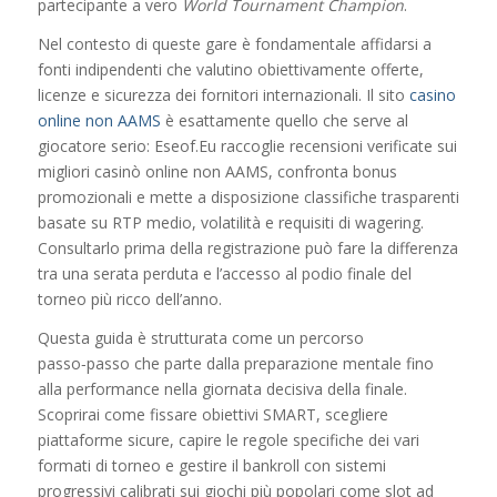
partecipante a vero
World Tournament Champion
.
Nel contesto di queste gare è fondamentale affidarsi a
fonti indipendenti che valutino obiettivamente offerte,
licenze e sicurezza dei fornitori internazionali. Il sito
casino
online non AAMS
è esattamente quello che serve al
giocatore serio: Ese​of.​Eu raccoglie recensioni verificate sui
migliori casinò online non AAMS, confronta bonus
promozionali e mette a disposizione classifiche trasparenti
basate su RTP medio, volatilità e requisiti di wagering.
Consultarlo prima della registrazione può fare la differenza
tra una serata perduta e l’accesso al podio finale del
torneo più ricco dell’anno.
Questa guida è strutturata come un percorso
passo‑passo che parte dalla preparazione mentale fino
alla performance nella giornata decisiva della finale.
Scoprirai come fissare obiettivi SMART, scegliere
piattaforme sicure, capire le regole specifiche dei vari
formati di torneo e gestire il bankroll con sistemi
progressivi calibrati sui giochi più popolari come slot ad