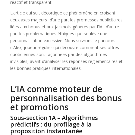
réactif et transparent.
L’article qui suit décortique ce phénomène en croisant
deux axes majeurs : d’une part les promesses publicitaires
liées aux bonus et aux jackpots générés par l’IA ; d’autre
part les problématiques éthiques que soulève une
personnalisation excessive. Nous suivrons le parcours
d’Alex, joueur régulier qui découvre comment ses offres
quotidiennes sont façonnées par des algorithmes
invisibles, avant d’analyser les réponses réglementaires et
les bonnes pratiques internationales.
L’IA comme moteur de
personnalisation des bonus
et promotions
Sous‑section 1A – Algorithmes
prédictifs : du profilage à la
proposition instantanée