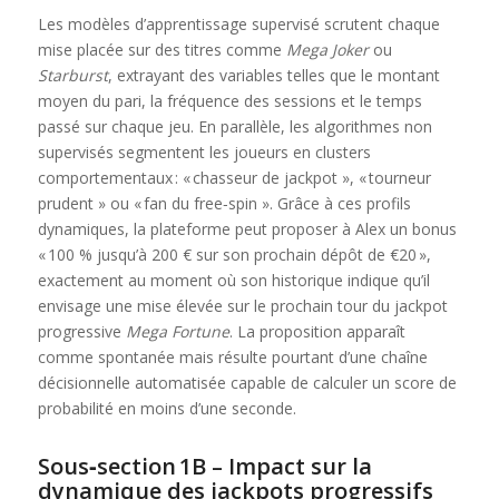
Les modèles d’apprentissage supervisé scrutent chaque
mise placée sur des titres comme
Mega Joker
ou
Starburst
, extrayant des variables telles que le montant
moyen du pari, la fréquence des sessions et le temps
passé sur chaque jeu. En parallèle, les algorithmes non
supervisés segmentent les joueurs en clusters
comportementaux : « chasseur de jackpot », « tourneur
prudent » ou « fan du free‑spin ». Grâce à ces profils
dynamiques, la plateforme peut proposer à Alex un bonus
« 100 % jusqu’à 200 € sur son prochain dépôt de €20 »,
exactement au moment où son historique indique qu’il
envisage une mise élevée sur le prochain tour du jackpot
progressive
Mega Fortune
. La proposition apparaît
comme spontanée mais résulte pourtant d’une chaîne
décisionnelle automatisée capable de calculer un score de
probabilité en moins d’une seconde.
Sous‑section 1B – Impact sur la
dynamique des jackpots progressifs