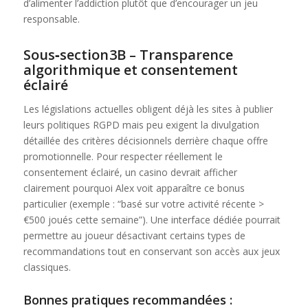
d’alimenter l’addiction plutôt que d’encourager un jeu
responsable.
Sous‑section​​​​​ 3B – Transparence
algorithmique et consentement
éclairé
Les législations actuelles obligent déjà les sites à publier
leurs politiques RGPD mais peu exigent la divulgation
détaillée des critères décisionnels derrière chaque offre
promotionnelle. Pour respecter réellement le
consentement éclairé, un casino devrait afficher
clairement pourquoi Alex voit apparaître ce bonus
particulier (exemple : “basé sur votre activité récente >
€500 joués cette semaine”). Une interface dédiée pourrait
permettre au joueur désactivant certains types de
recommandations tout en conservant son accès aux jeux
classiques.
Bonnes pratiques recommandées :