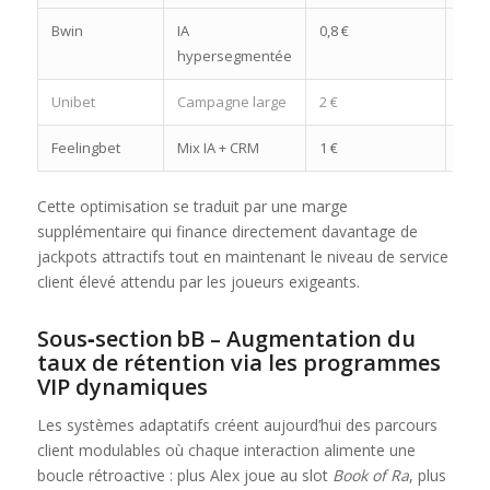
Bwin
IA
0,8 €
12 %
hypersegmentée
Unibet
Campagne large
2 €
5 %
Feelingbet
Mix IA + CRM
1 €
9 %
Cette optimisation se traduit par une marge
supplémentaire qui finance directement davantage de
jackpots attractifs tout en maintenant le niveau de service
client élevé attendu par les joueurs exigeants.
Sous‑section bB – Augmentation du
taux de rétention via les programmes
VIP dynamiques
Les systèmes adaptatifs créent aujourd’hui des parcours
client modulables où chaque interaction alimente une
boucle rétroactive : plus Alex joue au slot
Book of Ra
, plus