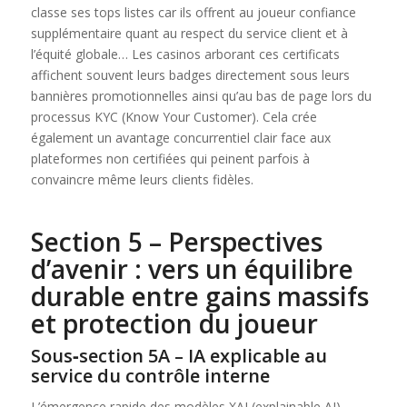
classe ses tops listes car ils offrent au joueur confiance
supplémentaire quant au respect du service client et à
l’équité globale… Les casinos arborant ces certificats
affichent souvent leurs badges directement sous leurs
bannières promotionnelles ainsi qu’au bas de page lors du
processus KYC (Know Your Customer). Cela crée
également un avantage concurrentiel clair face aux
plateformes non certifiées qui peinent parfois à
convaincre même leurs clients fidèles.
Section 5 – Perspectives
d’avenir : vers un équilibre
durable entre gains massifs
et protection du joueur
Sous‑section 5A – IA explicable au
service du contrôle interne
L’émergence rapide des modèles XAI (explainable AI)