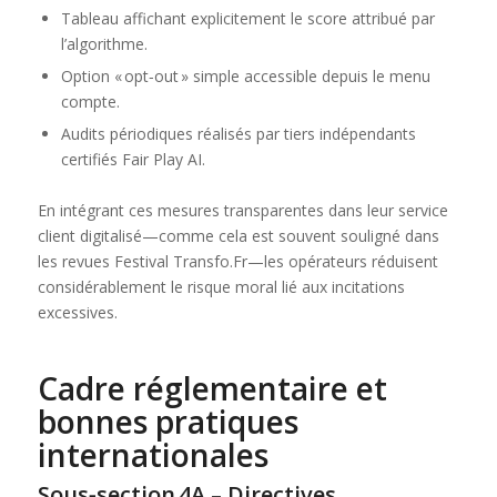
Tableau affichant explicitement le score attribué par
l’algorithme.
Option « opt‑out » simple accessible depuis le menu
compte.
Audits périodiques réalisés par tiers indépendants
certifiés Fair Play AI.
En intégrant ces mesures transparentes dans leur service
client digitalisé—comme cela est souvent souligné dans
les revues Festival Transfo.Fr—les opérateurs réduisent
considérablement le risque moral lié aux incitations
excessives.
Cadre réglementaire et
bonnes pratiques
internationales
Sous‑section 4A – Directives