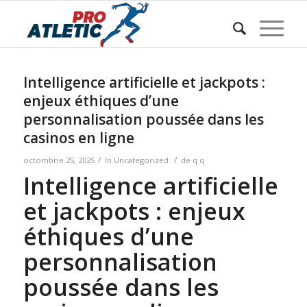
Sunteți aici:
Acasa
/
w Blog
/
Uncategorized
/
Intelligence artificielle et jackpots : enjeux éthiques d’une
personnalisation po...
Intelligence artificielle et jackpots :
enjeux éthiques d’une
personnalisation poussée dans les
casinos en ligne
/
/
octombrie 25, 2025
în
Uncategorized
de
q q
Intelligence artificielle
et jackpots : enjeux
éthiques d’une
personnalisation
poussée dans les