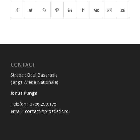
CONTACT
Strada : Bdul Basarabia
(langa Arena Nationala)
Ionut Punga
Telefon : 0766.299.175
email :
contact@proatletic.ro