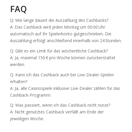
FAQ
Q: Wie lange dauert die Auszahlung des Cashbacks?
A: Das Cashback wird jeden Montag um 00:00 Uhr
automatisch auf Ihr Spielerkonto gutgeschrieben. Die
Auszahlung erfolgt anschließend innerhalb von 24 Stunden.
Q: Gibt es ein Limit für das wöchentliche Cashback?
A: Ja, maximal 150 € pro Woche können zurückerstattet
werden.
Q: Kann ich das Cashback auch bei Live‑Dealer‑Spielen
erhalten?
A: Ja, alle Casinospiele inklusive Live‑Dealer zählen für das
Cashback‑Programm.
Q: Was passiert, wenn ich das Cashback nicht nutze?
A: Nicht genutztes Cashback verfällt am Ende der
jeweiligen Woche.