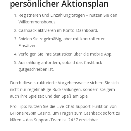
persönlicher Aktionsplan
Registrieren und Einzahlung tätigen – nutzen Sie den
Willkommensbonus.
Cashback aktivieren im Konto‑Dashboard.
Spielen Sie regelmäßig, aber mit kontrollierten
Einsätzen.
Verfolgen Sie Ihre Statistiken über die mobile App.
Auszahlung anfordern, sobald das Cashback
gutgeschrieben ist.
Durch diese strukturierte Vorgehensweise sichern Sie sich
nicht nur regelmäßige Rückzahlungen, sondern steigern
auch Ihre Spielzeit und den Spaß am Spiel.
Pro Tipp: Nutzen Sie die Live‑Chat‑Support‑Funktion von
BillionaireSpin Casino, um Fragen zum Cashback sofort zu
klären – das Support‑Team ist 24 / 7 erreichbar.