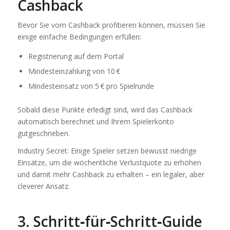
Cashback
Bevor Sie vom Cashback profitieren können, müssen Sie
einige einfache Bedingungen erfüllen:
Registrierung auf dem Portal
Mindesteinzahlung von 10 €
Mindesteinsatz von 5 € pro Spielrunde
Sobald diese Punkte erledigt sind, wird das Cashback
automatisch berechnet und Ihrem Spielerkonto
gutgeschrieben.
Industry Secret: Einige Spieler setzen bewusst niedrige
Einsätze, um die wöchentliche Verlustquote zu erhöhen
und damit mehr Cashback zu erhalten – ein legaler, aber
cleverer Ansatz.
3. Schritt‑für‑Schritt‑Guide