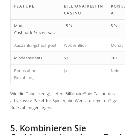
FEATURE
BILLIONAIRESPIN
KONKURR
CASINO
A
Max.
15 %
5 %
Cashback‑Prozentsatz
Auszahlungshäufigkeit
Wöchentlich
Monatlich
Mindesteinsatz
5 €
10 €
Bonus ohne
Ja
Nein
Einzahlung
Wie die Tabelle zeigt, liefert BillionaireSpin Casino das
attraktivste Paket für Spieler, die Wert auf regelmäßige
Rückzahlungen legen.
5. Kombinieren Sie