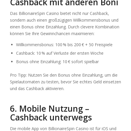
Cashback mit anderen Boni
Das BillionaireSpin Casino bietet nicht nur Cashback,
sondern auch einen großzügigen Willkommensbonus und
einen Bonus ohne Einzahlung. Durch clevere Kombination
können Sie Ihre Gewinnchancen maximieren:
Willkommensbonus: 100 % bis 200 € + 50 Freispiele
Cashback: 10 % auf Verluste der ersten Woche
Bonus ohne Einzahlung: 10 € sofort spielbar
Pro Tipp: Nutzen Sie den Bonus ohne Einzahlung, um die
Spielautomaten zu testen, bevor Sie echtes Geld einsetzen
und das Cashback aktivieren.
6. Mobile Nutzung –
Cashback unterwegs
Die mobile App von BillionaireSpin Casino ist für iOS und