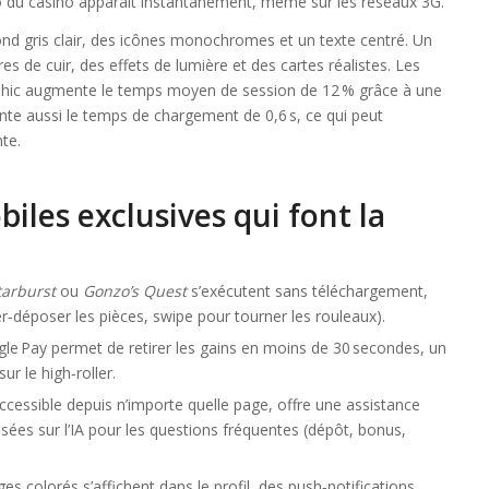
o du casino apparaît instantanément, même sur les réseaux 3G.
fond gris clair, des icônes monochromes et un texte centré. Un
es de cuir, des effets de lumière et des cartes réalistes. Les
phic augmente le temps moyen de session de 12 % grâce à une
nte aussi le temps de chargement de 0,6 s, ce qui peut
te.
iles exclusives qui font la
tarburst
ou
Gonzo’s Quest
s’exécutent sans téléchargement,
er‑déposer les pièces, swipe pour tourner les rouleaux).
gle Pay permet de retirer les gains en moins de 30 secondes, un
r le high‑roller.
 accessible depuis n’importe quelle page, offre une assistance
ées sur l’IA pour les questions fréquentes (dépôt, bonus,
s colorés s’affichent dans le profil, des push‑notifications