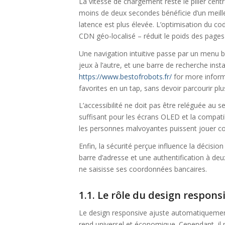
La vitesse de chargement reste le pilier cent
moins de deux secondes bénéficie d’un meille
latence est plus élevée. L’optimisation du co
CDN géo‑localisé – réduit le poids des pages 
Une navigation intuitive passe par un menu 
jeux à l’autre, et une barre de recherche inst
https://www.bestofrobots.fr/
for more informa
favorites en un tap, sans devoir parcourir p
L’accessibilité ne doit pas être reléguée au s
suffisant pour les écrans OLED et la compatib
les personnes malvoyantes puissent jouer c
Enfin, la sécurité perçue influence la décisio
barre d’adresse et une authentification à deu
ne saisisse ses coordonnées bancaires.
1.1. Le rôle du design responsi
Le design responsive ajuste automatiquement l
rend universel et économique. Cependant, il p