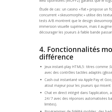
web optimisées (WOFF2) garantit que le log
Étude de cas : un casino « flat » propose un 
concurrent « skeuomorphic » utilise des textur
tests A/B montrent que le design skeuomor
immersion visuelle supérieure, mais il augme
décourager les joueurs à faible bande passan
4. Fonctionnalités mob
différence
Jeux instant‑play HTML5 : titres comme
S
avec des contrôles tactiles adaptés (gliss
Cash‑out instantané via Apple Pay et Goo
atout majeur pour les joueurs qui misent su
Chat en direct intégré dans l’application,
24 / 7 avec des réponses automatisées bas
limites).
Programmes de fidélité mobiles : des badge