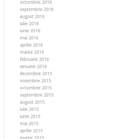
octombrie 2016
septembrie 2016
august 2016
iulie 2016
iunie 2016
mai 2016
aprilie 2016
martie 2016
februarie 2016
ianuarie 2016
decembrie 2015
noiembrie 2015
octombrie 2015
septembrie 2015
august 2015
iulie 2015
iunie 2015
mai 2015
aprilie 2015
martie 2015