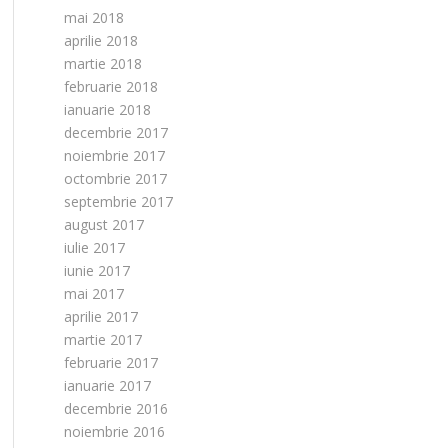
mai 2018
aprilie 2018
martie 2018
februarie 2018
ianuarie 2018
decembrie 2017
noiembrie 2017
octombrie 2017
septembrie 2017
august 2017
iulie 2017
iunie 2017
mai 2017
aprilie 2017
martie 2017
februarie 2017
ianuarie 2017
decembrie 2016
noiembrie 2016