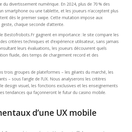
ge du divertissement numérique. En 2024, plus de 70 % des
un smartphone ou une tablette, et les joueurs n’acceptent plus
ntent dès le premier swipe. Cette mutation impose aux
 geste, chaque seconde d’attente.
e Bestofrobots.Fr gagnent en importance : le site compare les
des critères techniques et d’expérience utilisateur, sans jamais
nsultant leurs évaluations, les joueurs découvrent quels
ation fluide, des temps de chargement record et des
ns trois groupes de plateformes – les géants du marché, les
ts – sous l’angle de l’UX. Nous analyserons les critères
 design visuel, les fonctions exclusives et les enseignements
r les tendances qui façonneront le futur du casino mobile.
amentaux d’une UX mobile