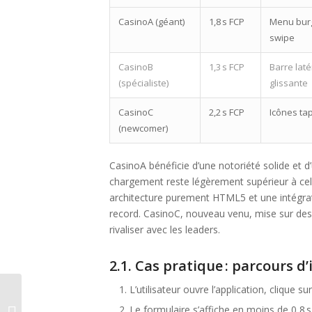
CasinoA (géant)
1,8 s FCP
Menu bur
swipe
CasinoB
1,3 s FCP
Barre laté
(spécialiste)
glissante
CasinoC
2,2 s FCP
Icônes ta
(newcomer)
CasinoA bénéficie d’une notoriété solide et 
chargement reste légèrement supérieur à celu
architecture purement HTML5 et une intégrati
record. CasinoC, nouveau venu, mise sur de
rivaliser avec les leaders.
2.1. Cas pratique : parcours d
L’utilisateur ouvre l’application, clique sur 
Les sites de jeux en ligne face aux
Le formulaire s’affiche en moins de 0,8 
nouvelles exigences