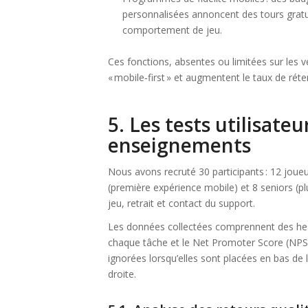
personnalisées annoncent des tours gratu
comportement de jeu.
Ces fonctions, absentes ou limitées sur les v
« mobile‑first » et augmentent le taux de rét
5. Les tests utilisate
enseignements
Nous avons recruté 30 participants : 12 joueu
(première expérience mobile) et 8 seniors (pl
jeu, retrait et contact du support.
Les données collectées comprennent des hea
chaque tâche et le Net Promoter Score (NPS
ignorées lorsqu’elles sont placées en bas de l
droite.