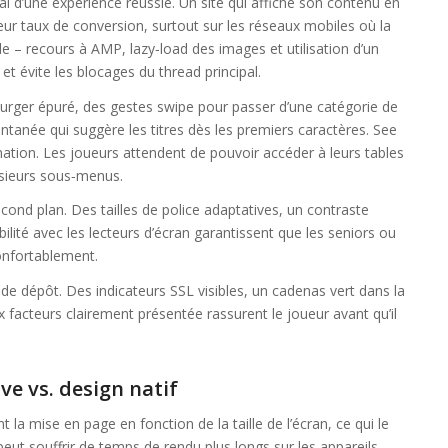
ral d’une expérience réussie. Un site qui affiche son contenu en
ur taux de conversion, surtout sur les réseaux mobiles où la
de – recours à AMP, lazy‑load des images et utilisation d’un
et évite les blocages du thread principal.
burger épuré, des gestes swipe pour passer d’une catégorie de
antanée qui suggère les titres dès les premiers caractères. See
tion. Les joueurs attendent de pouvoir accéder à leurs tables
lusieurs sous‑menus.
econd plan. Des tailles de police adaptatives, un contraste
ilité avec les lecteurs d’écran garantissent que les seniors ou
onfortablement.
n de dépôt. Des indicateurs SSL visibles, un cadenas vert dans la
x facteurs clairement présentée rassurent le joueur avant qu’il
ve vs. design natif
a mise en page en fonction de la taille de l’écran, ce qui le
eut souffrir de temps de rendu plus longs sur les appareils