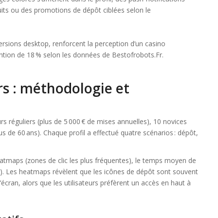
its ou des promotions de dépôt ciblées selon le
ersions desktop, renforcent la perception d’un casino
ention de 18 % selon les données de Bestofrobots.Fr.
urs : méthodologie et
rs réguliers (plus de 5 000 € de mises annuelles), 10 novices
us de 60 ans). Chaque profil a effectué quatre scénarios : dépôt,
tmaps (zones de clic les plus fréquentes), le temps moyen de
). Les heatmaps révèlent que les icônes de dépôt sont souvent
’écran, alors que les utilisateurs préfèrent un accès en haut à