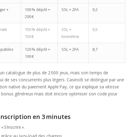
ger +
100 % dépôt +
SSL + 2FA
9,2
200 €
rale
150 % dépôt +
SSL +
9,5
150 €
biométrie
ppables
120 % dépôt +
SSL + 2FA
8,7
100 €
d’un catalogue de plus de 2 000 jeux, mais son temps de
i de ses concurrents plus légers. CasinoB se distingue par une
on native du paiement Apple Pay, ce qui explique sa vitesse
s bonus généreux mais doit encore optimiser son code pour
’inscription en 3 minutes
« S’inscrire ».
s grâce au lazy‑load des champs.