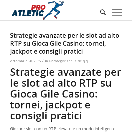
Sunteți aici:
Acasa
/
w Blog
/
Uncategorized
/
Strategie avanzate per le slot ad alto RTP su Gioca Gile
Casino: tornei,...
Strategie avanzate per le slot ad alto
RTP su Gioca Gile Casino: tornei,
jackpot e consigli pratici
/
/
octombrie 28, 2025
în
Uncategorized
de
q q
Strategie avanzate per
le slot ad alto RTP su
Gioca Gile Casino:
tornei, jackpot e
consigli pratici
Giocare slot con un RTP elevato è un modo intelligente