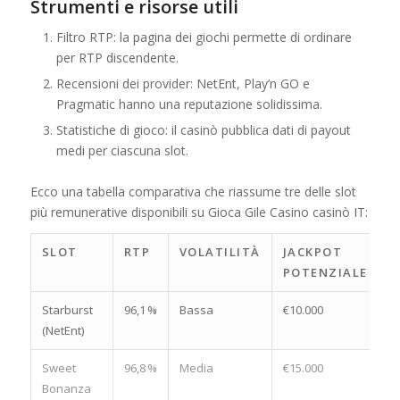
Strumenti e risorse utili
Filtro RTP: la pagina dei giochi permette di ordinare
per RTP discendente.
Recensioni dei provider: NetEnt, Play’n GO e
Pragmatic hanno una reputazione solidissima.
Statistiche di gioco: il casinò pubblica dati di payout
medi per ciascuna slot.
Ecco una tabella comparativa che riassume tre delle slot
più remunerative disponibili su Gioca Gile Casino casinò IT:
SLOT
RTP
VOLATILITÀ
JACKPOT
POTENZIALE
Starburst
96,1 %
Bassa
€10.000
(NetEnt)
Sweet
96,8 %
Media
€15.000
Bonanza