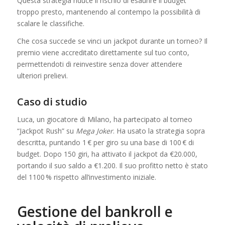
Questa strategia riduce il rischio di esaurire il budget
troppo presto, mantenendo al contempo la possibilità di
scalare le classifiche.
Che cosa succede se vinci un jackpot durante un torneo? Il
premio viene accreditato direttamente sul tuo conto,
permettendoti di reinvestire senza dover attendere
ulteriori prelievi.
Caso di studio
Luca, un giocatore di Milano, ha partecipato al torneo
“Jackpot Rush” su
Mega Joker
. Ha usato la strategia sopra
descritta, puntando 1 € per giro su una base di 100 € di
budget. Dopo 150 giri, ha attivato il jackpot da €20.000,
portando il suo saldo a €1.200. Il suo profitto netto è stato
del 1100 % rispetto all’investimento iniziale.
Gestione del bankroll e