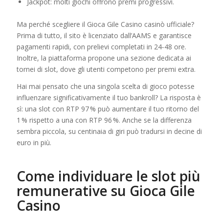
Jackpot: molti giochi offrono premi progressivi.
Ma perché scegliere il Gioca Gile Casino casinò ufficiale?
Prima di tutto, il sito è licenziato dall’AAMS e garantisce
pagamenti rapidi, con prelievi completati in 24‑48 ore.
Inoltre, la piattaforma propone una sezione dedicata ai
tornei di slot, dove gli utenti competono per premi extra.
Hai mai pensato che una singola scelta di gioco potesse
influenzare significativamente il tuo bankroll? La risposta è
sì: una slot con RTP 97 % può aumentare il tuo ritorno del
1 % rispetto a una con RTP 96 %. Anche se la differenza
sembra piccola, su centinaia di giri può tradursi in decine di
euro in più.
Come individuare le slot più
remunerative su Gioca Gile
Casino