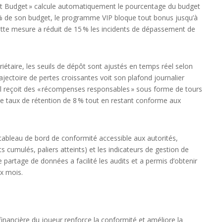
t Budget » calcule automatiquement le pourcentage du budget
0 % de son budget, le programme VIP bloque tout bonus jusqu’à
Cette mesure a réduit de 15 % les incidents de dépassement de
iétaire, les seuils de dépôt sont ajustés en temps réel selon
rajectoire de pertes croissantes voit son plafond journalier
, il reçoit des « récompenses responsables » sous forme de tours
le taux de rétention de 8 % tout en restant conforme aux
tableau de bord de conformité accessible aux autorités,
nts cumulés, paliers atteints) et les indicateurs de gestion de
e partage de données a facilité les audits et a permis d’obtenir
x mois.
financière du joueur renforce la conformité et améliore la