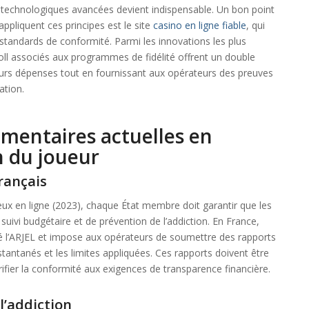
s technologiques avancées devient indispensable. Un bon point
ppliquent ces principes est le site
casino en ligne fiable
, qui
tandards de conformité. Parmi les innovations les plus
oll associés aux programmes de fidélité offrent un double
 leurs dépenses tout en fournissant aux opérateurs des preuves
ation.
ementaires actuelles en
n du joueur
français
 jeux en ligne (2023), chaque État membre doit garantir que les
suivi budgétaire et de prévention de l’addiction. En France,
cé l’ARJEL et impose aux opérateurs de soumettre des rapports
nstantanés et les limites appliquées. Ces rapports doivent être
rifier la conformité aux exigences de transparence financière.
l’addiction