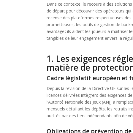
Dans ce contexte, le recours à des solution
de départ pour découvrir des opérateurs qui a
recense des plateformes respectueuses des s
prometteuses, les outils de gestion de bankr
avantage : ils aident les joueurs à maîtriser
tangibles de leur engagement envers la régul
1. Les exigences régl
matière de protectio
Cadre législatif européen et 
Depuis la révision de la Directive UE sur les
licences délivrées intègrent des exigences de 
l’Autorité Nationale des Jeux (ANJ) a rempla
mensuels détaillant les dépôts, les retraits i
audités par des tiers indépendants afin de vé
Obligations de prévention de 