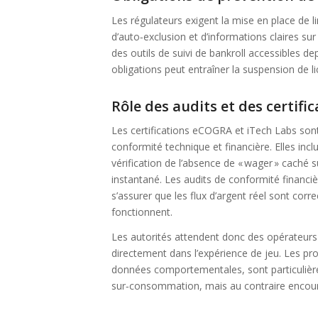
Les régulateurs exigent la mise en place de l
d’auto‑exclusion et d’informations claires sur
des outils de suivi de bankroll accessibles d
obligations peut entraîner la suspension de 
Rôle des audits et des certifi
Les certifications eCOGRA et iTech Labs son
conformité technique et financière. Elles incl
vérification de l’absence de « wager » caché s
instantané. Les audits de conformité financi
s’assurer que les flux d’argent réel sont co
fonctionnent.
Les autorités attendent donc des opérateurs 
directement dans l’expérience de jeu. Les pr
données comportementales, sont particulièreme
sur‑consommation, mais au contraire encour