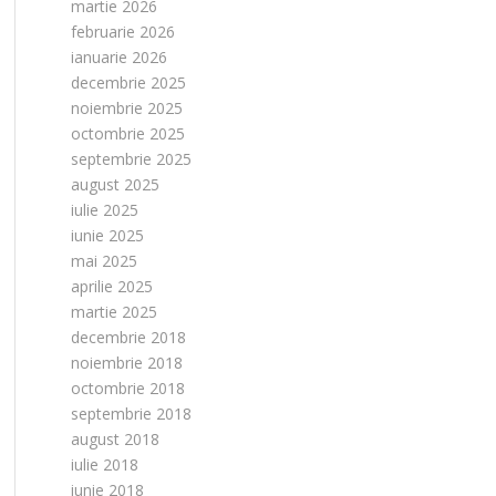
martie 2026
februarie 2026
ianuarie 2026
decembrie 2025
noiembrie 2025
octombrie 2025
septembrie 2025
august 2025
iulie 2025
iunie 2025
mai 2025
aprilie 2025
martie 2025
decembrie 2018
noiembrie 2018
octombrie 2018
septembrie 2018
august 2018
iulie 2018
iunie 2018