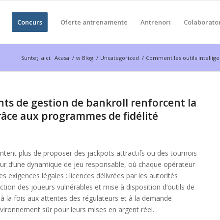
Concurs
Oferte antrenamente
Antrenori
Colaborato
Sunteți aici:
Acasa
/
w Blog
/
Uncategorized
/
Comment les outils intellige
nts de gestion de bankroll renforcent la
âce aux programmes de fidélité
ntent plus de proposer des jackpots attractifs ou des tournois
u cœur d’une dynamique de jeu responsable, où chaque opérateur
s exigences légales : licences délivrées par les autorités
ction des joueurs vulnérables et mise à disposition d’outils de
 à la fois aux attentes des régulateurs et à la demande
vironnement sûr pour leurs mises en argent réel.