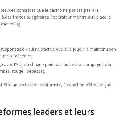
preuves concrètes que le casino ne pousse pas à la
 des limites budgétaires, l’opérateur montre qu’il place la
 marketing.
é responsable » qui ne s’active que si le joueur a maintenu son
le mois précédent.
gé avec l’ANJ où chaque point attribué est accompagné d’un
imites, rouge = dépassé).
t être un vecteur de conformité, à condition d’être conçue
teformes leaders et leurs