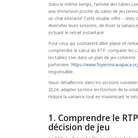
Dans le même temps, l’arrivée des tables Live
une immersion proche du salon de jeu terrest
un chat interactif. Cette double offre – slot
diversifier leurs sessions, de lisser la varia
incluant le retrait instantané.
Pour ceux qui souhaitent allier plaisir et rent
comprendre le calcul du RTP, comparer les ca
les tables Live dans un plan de jeu cohérent.
partenaire :
https://www.foyersrurauxpaca.or
responsable.
Nous détaillerons dans les sections suivantes 
2024, adapter sa mise en fonction de la volat
réduire la variance tout en maximisant le ret
1. Comprendre le RTP
décision de jeu