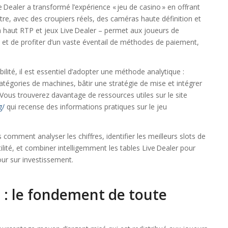
 Dealer a transformé l’expérience « jeu de casino » en offrant
re, avec des croupiers réels, des caméras haute définition et
s à haut RTP et jeux Live Dealer – permet aux joueurs de
nce et de profiter d’un vaste éventail de méthodes de paiement,
abilité, il est essentiel d’adopter une méthode analytique :
tégories de machines, bâtir une stratégie de mise et intégrer
 Vous trouverez davantage de ressources utiles sur le site
g/
qui recense des informations pratiques sur le jeu
comment analyser les chiffres, identifier les meilleurs slots de
ilité, et combiner intelligemment les tables Live Dealer pour
our sur investissement.
 : le fondement de toute