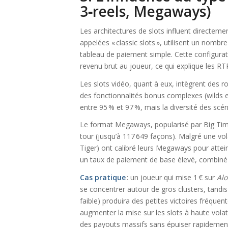
3‑reels, Megaways)
Les architectures de slots influent directeme
appelées « classic slots », utilisent un nombr
tableau de paiement simple. Cette configura
revenu brut au joueur, ce qui explique les R
Les slots vidéo, quant à eux, intègrent des r
des fonctionnalités bonus complexes (wilds e
entre 95 % et 97 %, mais la diversité des sc
Le format Megaways, popularisé par Big Tim
tour (jusqu’à 117 649 façons). Malgré une vol
Tiger) ont calibré leurs Megaways pour attei
un taux de paiement de base élevé, combiné à
Cas pratique
: un joueur qui mise 1 € sur
Alo
se concentrer autour de gros clusters, tandis
faible) produira des petites victoires fréquen
augmenter la mise sur les slots à haute volati
des payouts massifs sans épuiser rapidement 