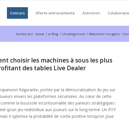
Concurs
Oferte antrenamente
Antrenori
Colaborato
Sunteți aici:
Acasa
/
w Blog
/
Uncategorized
/
Maximiser vos gains : Comm
t choisir les machines à sous les plus
ofitant des tables Live Dealer
xpansion fulgurante, portée par la démocratisation du jeu sur
joueurs envers les plateformes sécurisées. Au cœur de cette
e comme la boussole incontournable des parieurs stratégiques :
éel qu’un jeu redistribue aux joueurs sur le long terme. Un RTP
ais il optimise la probabilité de sortie positive lorsqu’on joue