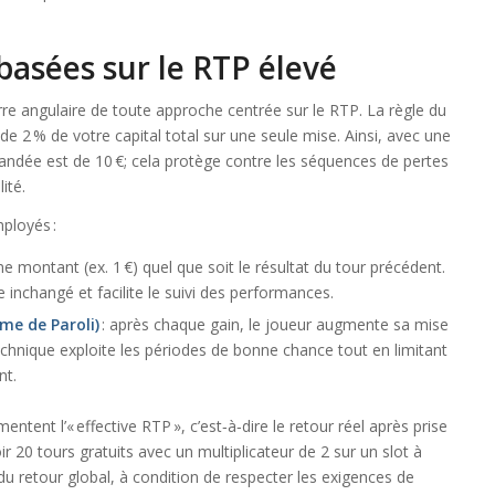
 basées sur le RTP élevé
rre angulaire de toute approche centrée sur le RTP. La règle du
2 % de votre capital total sur une seule mise. Ainsi, avec une
ndée est de 10 €; cela protège contre les séquences de pertes
ité.
ployés :
e montant (ex. 1 €) quel que soit le résultat du tour précédent.
inchangé et facilite le suivi des performances.
me de Paroli)
: après chaque gain, le joueur augmente sa mise
chnique exploite les périodes de bonne chance tout en limitant
nt.
ntent l’« effective RTP », c’est‑à‑dire le retour réel après prise
 20 tours gratuits avec un multiplicateur de 2 sur un slot à
u retour global, à condition de respecter les exigences de