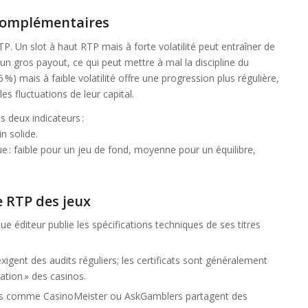
s complémentaires
. Un slot à haut RTP mais à forte volatilité peut entraîner de
un gros payout, ce qui peut mettre à mal la discipline du
%) mais à faible volatilité offre une progression plus régulière,
les fluctuations de leur capital.
es deux indicateurs :
n solide.
ue : faible pour un jeu de fond, moyenne pour un équilibre,
le RTP des jeux
e éditeur publie les spécifications techniques de ses titres
exigent des audits réguliers; les certificats sont généralement
ation » des casinos.
 comme CasinoMeister ou AskGamblers partagent des