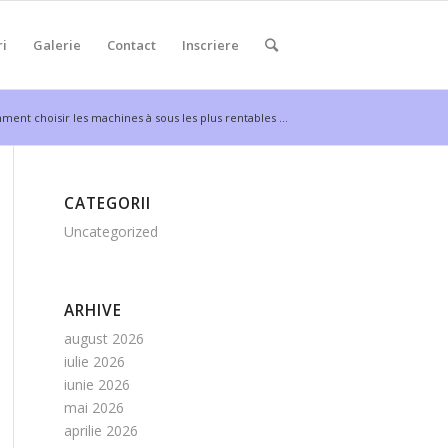
ri
Galerie
Contact
Inscriere
ent choisir les machines à sous les plus rentables ...
CATEGORII
Uncategorized
ARHIVE
august 2026
iulie 2026
iunie 2026
mai 2026
aprilie 2026