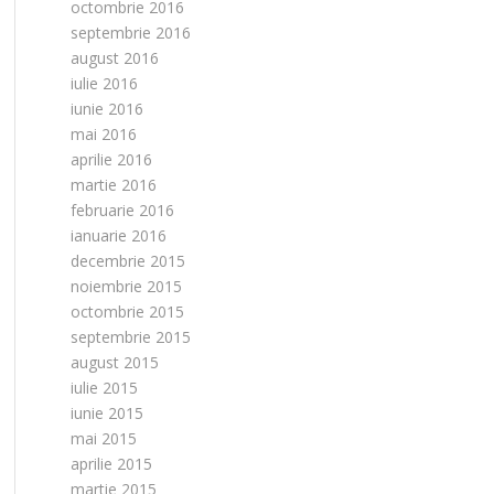
octombrie 2016
septembrie 2016
august 2016
iulie 2016
iunie 2016
mai 2016
aprilie 2016
martie 2016
februarie 2016
ianuarie 2016
decembrie 2015
noiembrie 2015
octombrie 2015
septembrie 2015
august 2015
iulie 2015
iunie 2015
mai 2015
aprilie 2015
martie 2015