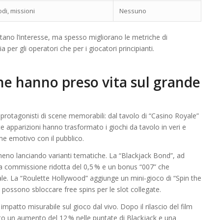
odi, missioni
Nessuno
ano l’interesse, ma spesso migliorano le metriche di
 per gli operatori che per i giocatori principianti.
che hanno preso vita sul grande
rotagonisti di scene memorabili: dal tavolo di “Casino Royale”
e apparizioni hanno trasformato i giochi da tavolo in veri e
e emotivo con il pubblico.
eno lanciando varianti tematiche. La “Blackjack Bond”, ad
a commissione ridotta del 0,5 % e un bonus “007” che
ale. La “Roulette Hollywood” aggiunge un mini‑gioco di “Spin the
i possono sbloccare free spins per le slot collegate.
mpatto misurabile sul gioco dal vivo. Dopo il rilascio del film
ato un aumento del 12 % nelle puntate di Blackjack e una