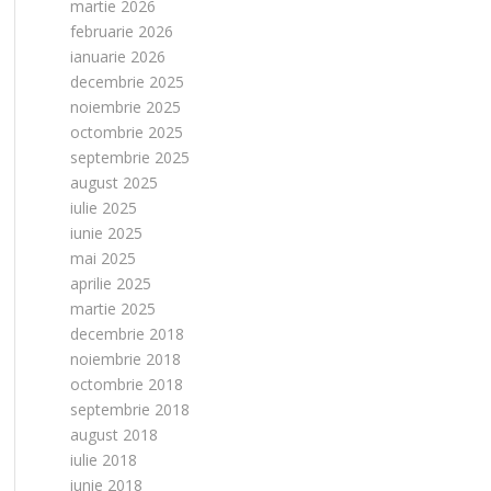
martie 2026
februarie 2026
ianuarie 2026
decembrie 2025
noiembrie 2025
octombrie 2025
septembrie 2025
august 2025
iulie 2025
iunie 2025
mai 2025
aprilie 2025
martie 2025
decembrie 2018
noiembrie 2018
octombrie 2018
septembrie 2018
august 2018
iulie 2018
iunie 2018