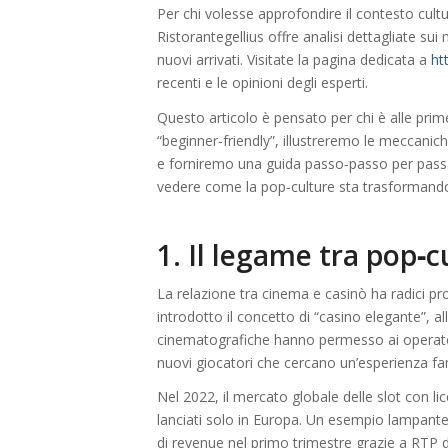
Per chi volesse approfondire il contesto cultu
Ristorantegellius offre analisi dettagliate sui
nuovi arrivati. Visitate la pagina dedicata a
ht
recenti e le opinioni degli esperti.
Questo articolo è pensato per chi è alle pri
“beginner‑friendly”, illustreremo le meccanic
e forniremo una guida passo‑passo per passa
vedere come la pop‑culture sta trasformando 
1. Il legame tra pop‑
La relazione tra cinema e casinò ha radici pr
introdotto il concetto di “casino elegante”, all
cinematografiche hanno permesso ai operatori
nuovi giocatori che cercano un’esperienza fam
Nel 2022, il mercato globale delle slot con lic
lanciati solo in Europa. Un esempio lampante 
di revenue nel primo trimestre grazie a RTP de