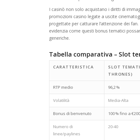
I casinò non solo acquistano i diritti di imm
promozioni casino legate a uscite cinematog
progettate per catturare l’attenzione dei fan.
evidenzia come questi bonus tematici possano
generiche.
Tabella comparativa – Slot tem
CARATTERISTICA
SLOT TEMATI
THRONES)
RTP medio
96,2 %
Volatilità
Media‑Alta
Bonus di benvenuto
100 % fino a €200
Numero di
20‑40
linee/paylines