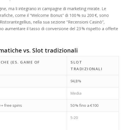
agine, ma li integrano in campagne di marketing mirate. Le
rafiche, come il “Welcome Bonus” di 100 % su 200 €, sono
 Ristorantegellius, nella sua sezione “Recensioni Casinò”,
 aumentare il tasso di conversione del 23 % rispetto a offerte
atiche vs. Slot tradizionali
CHE (ES. GAME OF
SLOT
TRADIZIONALI
94,8 %
Media
 + free spins
50 % fino a €100
5‑20