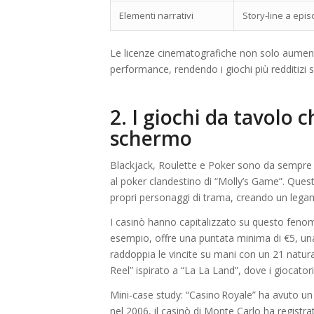
Elementi narrativi
Story‑line a epis
Le licenze cinematografiche non solo aument
performance, rendendo i giochi più redditizi sia
2. I giochi da tavolo 
schermo
Blackjack, Roulette e Poker sono da sempre p
al poker clandestino di “Molly’s Game”. Quest
propri personaggi di trama, creando un legam
I casinò hanno capitalizzato su questo fenom
esempio, offre una puntata minima di €5, un
raddoppia le vincite su mani con un 21 natur
Reel” ispirato a “La La Land”, dove i giocator
Mini‑case study: “Casino Royale” ha avuto un i
nel 2006, il casinò di Monte Carlo ha registr