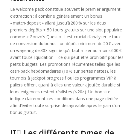
Le welcome pack constitue souvent le premier argument
d’attraction : il combine généralement un bonus
« match‑deposit » allant jusqu’à 200 % sur les deux
premiers dépôts + 50 tours gratuits sur une slot populaire
comme « Gonzo’s Quest ». Il est crucial d’analyser le taux
de conversion du bonus : un dépôt minimum de 20 € avec
un wagering de 30× signifie qu’il faut miser au moins 600 €
avant toute liquidation – ce qui peut être prohibitif pour les
petits budgets. Les promotions récurrentes telles que les
cash‑back hebdomadaires (10 % sur pertes nettes), les
tournois à jackpot progressif ou les programmes VIP à
paliers offrent quant à elles une valeur ajoutée durable si
leurs exigences restent réalistes (< 20×). Un bon site
indique clairement ces conditions dans une page dédiée
afin d’éviter toute surprise désagréable après le gain d’un
bonus gratuit.
II️⃣ Les différents types de