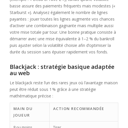
basse assure des paiements fréquents mais modestes («
Starburst »). Analysez également le nombre de lignes
payantes : jouer toutes les lignes augmente vos chances
d’activer une combinaison gagnante mais multiplie aussi
votre mise totale par tour. Une bonne pratique consiste à
démarrer avec une mise équivalente à 1–2 % du bankroll
puis ajuster selon la volatilité choisie afin d’optimiser la
durée du session sans épuiser rapidement vos fonds.
Blackjack : stratégie basique adaptée
au web
Le blackjack reste l’un des rares jeux où l’avantage maison
peut être réduit sous 1 % grâce à une stratégie
mathématique précise :
MAIN DU
ACTION RECOMMANDÉE
JOUEUR
8 ou moins
Tirer