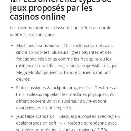
jeux proposés par les
casinos online
Les casinos modernes classent leurs offres autour de
quatre piliers principaux :
Machines à sous vidéo – Des rouleaux virtuels avec
cinq à six bobines, plusieurs lignes payantes et des
fonctionnalités bonus comme les free spins ou les
mini‑jeux interactifs. Les jackpots progressifs tels que
Mega Moolah peuvent atteindre plusieurs millions
d’euros.
Slots classiques & jackpots progressifs – Des titres à
trois rouleaux rappelant les machines physiques ; ils
offrent souvent un RTP supérieur à 97 % et sont
appréciés pour leur simplicité.
Jeux table standards – Blackjack européen avec règle «
dealer stands on soft 17 », roulette européenne avec
seul zéro pour réduire l’avantage maison à 2,7 %,