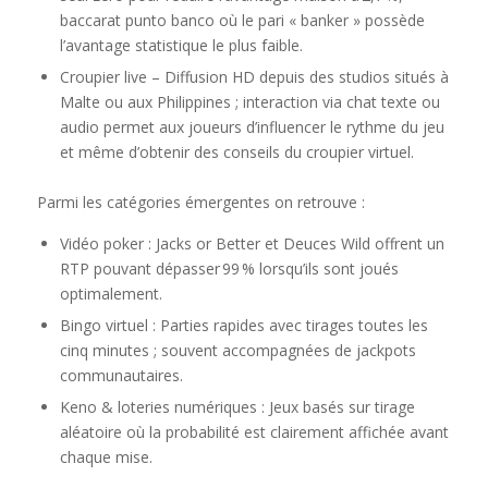
baccarat punto banco où le pari « banker » possède
l’avantage statistique le plus faible.
Croupier live – Diffusion HD depuis des studios situés à
Malte ou aux Philippines ; interaction via chat texte ou
audio permet aux joueurs d’influencer le rythme du jeu
et même d’obtenir des conseils du croupier virtuel.
Parmi les catégories émergentes on retrouve :
Vidéo poker : Jacks or Better et Deuces Wild offrent un
RTP pouvant dépasser 99 % lorsqu’ils sont joués
optimalement.
Bingo virtuel : Parties rapides avec tirages toutes les
cinq minutes ; souvent accompagnées de jackpots
communautaires.
Keno & loteries numériques : Jeux basés sur tirage
aléatoire où la probabilité est clairement affichée avant
chaque mise.