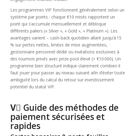
Les programmes VIP fonctionnent généralement selon un
système par points : chaque €10 misés rapportent un
point qui s’accumule mensuellement et débloque
différents paliers (« Silver », « Gold », « Platinum »). Les
avantages varient – cash‑back quotidien allant jusqu’à 15
% sur pertes nettes, limites de mise augmentées,
gestionnaire personnel dédié ou invitations exclusives à
des tournois privés avec prize‑pool élevé (> €10 000). Un
programme bien structuré indique clairement combien il
faut jouer pour passer au niveau suivant afin d’éviter toute
ambiguïté lors du calcul du retour sur investissement
potentiel du statut VIP.
V️⃣ Guide des méthodes de
paiement sécurisées et
rapides