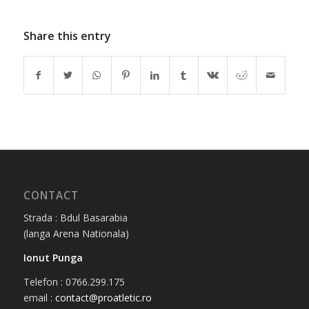
Share this entry
CONTACT
Strada : Bdul Basarabia
(langa Arena Nationala)
Ionut Punga
Telefon : 0766.299.175
email :
contact@proatletic.ro