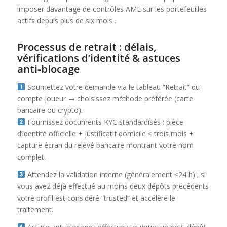
imposer davantage de contrôles AML sur les portefeuilles
actifs depuis plus de six mois .
Processus de retrait : délais,
vérifications d’identité & astuces
anti‑blocage
Soumettez votre demande via le tableau “Retrait” du
compte joueur → choisissez méthode préférée (carte
bancaire ou crypto).
Fournissez documents KYC standardisés : pièce
d’identité officielle + justificatif domicile ≤ trois mois +
capture écran du relevé bancaire montrant votre nom
complet.
Attendez la validation interne (généralement <24 h) ; si
vous avez déjà effectué au moins deux dépôts précédents
votre profil est considéré “trusted” et accélère le
traitement.