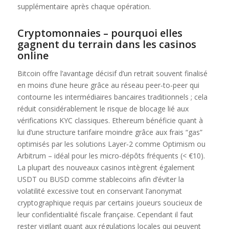
supplémentaire après chaque opération.
Cryptomonnaies – pourquoi elles
gagnent du terrain dans les casinos
online
Bitcoin offre l’avantage décisif d’un retrait souvent finalisé
en moins d’une heure grâce au réseau peer‑to‑peer qui
contourne les intermédiaires bancaires traditionnels ; cela
réduit considérablement le risque de blocage lié aux
vérifications KYC classiques. Ethereum bénéficie quant à
lui d’une structure tarifaire moindre grâce aux frais “gas”
optimisés par les solutions Layer‑2 comme Optimism ou
Arbitrum – idéal pour les micro‑dépôts fréquents (< €10).
La plupart des nouveaux casinos intègrent également
USDT ou BUSD comme stablecoins afin d’éviter la
volatilité excessive tout en conservant l’anonymat
cryptographique requis par certains joueurs soucieux de
leur confidentialité fiscale française. Cependant il faut
rester vigilant quant aux régulations locales qui peuvent