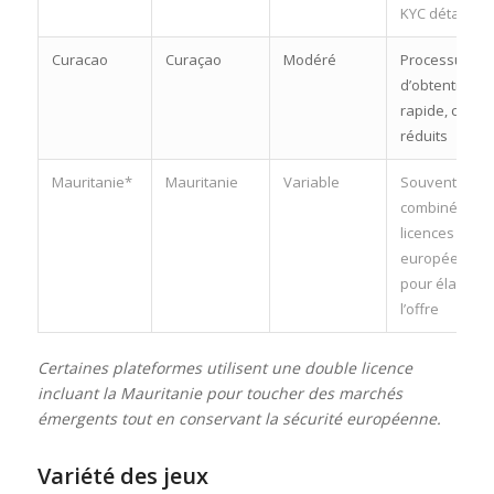
KYC détaillée
Curacao
Curaçao
Modéré
Processus
d’obtention
rapide, coûts
réduits
Mauritanie*
Mauritanie
Variable
Souvent
combinée ave
licences
européennes
pour élargir
l’offre
Certaines plateformes utilisent une double licence
incluant la Mauritanie pour toucher des marchés
émergents tout en conservant la sécurité européenne.
Variété des jeux