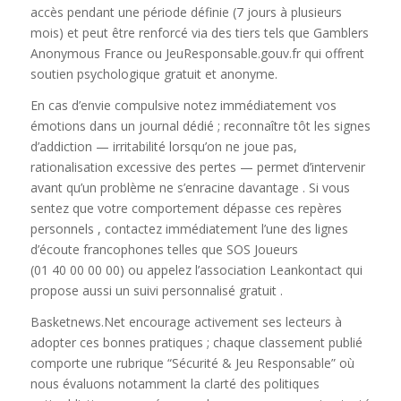
accès pendant une période définie (7 jours à plusieurs
mois) et peut être renforcé via des tiers tels que Gamblers
Anonymous France ou JeuResponsable.gouv.fr qui offrent
soutien psychologique gratuit et anonyme.
En cas d’envie compulsive notez immédiatement vos
émotions dans un journal dédié ; reconnaître tôt les signes
d’addiction — irritabilité lorsqu’on ne joue pas,
rationalisation excessive des pertes — permet d’intervenir
avant qu’un problème ne s’enracine davantage . Si vous
sentez que votre comportement dépasse ces repères
personnels , contactez immédiatement l’une des lignes
d’écoute francophones telles que SOS Joueurs
(01 40 00 00 00) ou appelez l’association Leankontact qui
propose aussi un suivi personnalisé gratuit .
Basketnews.Net encourage activement ses lecteurs à
adopter ces bonnes pratiques ; chaque classement publié
comporte une rubrique “Sécurité & Jeu Responsable” où
nous évaluons notamment la clarté des politiques