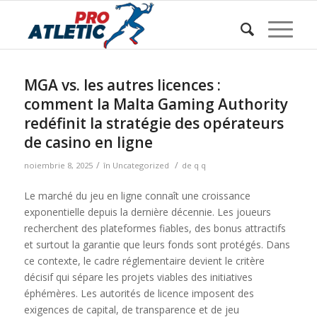
Sunteți aici:
Acasa
/
w Blog
/
Uncategorized
/
MGA vs. les autres licences : comment la Malta Gaming
Authority redéfinit ...
MGA vs. les autres licences :
comment la Malta Gaming Authority
redéfinit la stratégie des opérateurs
de casino en ligne
/
/
noiembrie 8, 2025
în
Uncategorized
de
q q
Le marché du jeu en ligne connaît une croissance
exponentielle depuis la dernière décennie. Les joueurs
recherchent des plateformes fiables, des bonus attractifs
et surtout la garantie que leurs fonds sont protégés. Dans
ce contexte, le cadre réglementaire devient le critère
décisif qui sépare les projets viables des initiatives
éphémères. Les autorités de licence imposent des
exigences de capital, de transparence et de jeu