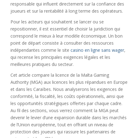
responsable qui influent directement sur la confiance des
joueurs et sur la rentabilité à long terme des opérateurs.
Pour les acteurs qui souhaitent se lancer ou se
repositionner, il est essentiel de choisir la juridiction qui
correspond le mieux à leur modèle économique. Un bon
point de départ consiste à consulter des ressources
indépendantes comme le site
casino en ligne sans wager
,
qui recense les principales exigences légales et les
meilleures pratiques du secteur.
Cet article compare la licence de la Malta Gaming
Authority (MGA) aux licences les plus répandues en Europe
et dans les Caraïbes. Nous analyserons les exigences de
conformité, la fiscalité, les coûts opérationnels, ainsi que
les opportunités stratégiques offertes par chaque cadre.
Au fil des sections, vous verrez comment la MGA peut
devenir le levier d’une expansion durable dans les marchés
de l’Union européenne, tout en offrant un niveau de
protection des joueurs qui rassure les partenaires de