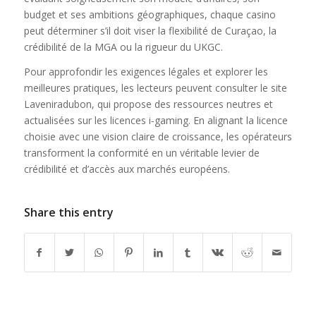
budget et ses ambitions géographiques, chaque casino
peut déterminer s’il doit viser la flexibilité de Curaçao, la
crédibilité de la MGA ou la rigueur du UKGC.
Pour approfondir les exigences légales et explorer les
meilleures pratiques, les lecteurs peuvent consulter le site
Laveniradubon, qui propose des ressources neutres et
actualisées sur les licences i‑gaming. En alignant la licence
choisie avec une vision claire de croissance, les opérateurs
transforment la conformité en un véritable levier de
crédibilité et d’accès aux marchés européens.
Share this entry