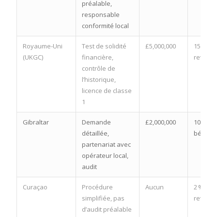
préalable,
responsable
conformité local
Royaume‑Uni
Test de solidité
£5,000,000
15 % du
(UKGC)
financière,
revenu 
contrôle de
l’historique,
licence de classe
1
Gibraltar
Demande
£2,000,000
10 % du
détaillée,
bénéfic
partenariat avec
opérateur local,
audit
Curaçao
Procédure
Aucun
2 % du
simplifiée, pas
revenu 
d’audit préalable