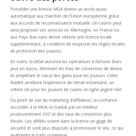
Posséder une licence MGA donne un accès quasi
automatique aux marchés de l’Union européenne grâce
aux accords de reconnaissance mutuelle. Un casino peut
ainsi proposer ses services en Allemagne, en France ou
aux Pays‑Bas sans devoir obtenir une licence locale
supplémentaire, à condition de respecter les règles locales
de protection des joueurs.
En outre, la MGA autorise les opérateurs à facturer leurs
jeux en euros, éliminant les frais de conversion de devise
et simplifiant le calcul des gains pour les joueurs. Cette
fluidité améliore l’expérience de retrait instantané, un
critère clé pour les joueurs de casino en ligne argent réel.
Du point de vue du marketing d’affiliation, la confiance
accordée à la MGA se traduit par un meilleur
positionnement SEO et des taux de conversion plus
élevés. Les affiliés voient dans la licence un gage de
sécurité et sont plus disposés à promouvoir le site, ce qui
augmente le trafic organique.