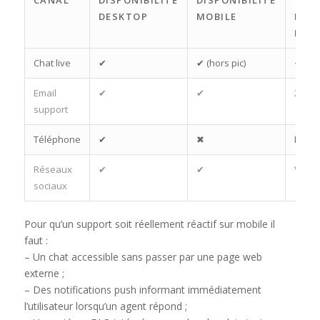
CANAL
DISPONIBILITÉ
DISPONIBILITÉ
TEM
DESKTOP
MOBILE
MOY
RÉP
Chat live
✔︎
✔︎ (hors pic)
< 2 mi
Email
✔︎
✔︎
24‑48
support
Téléphone
✔︎
✖︎
N/A
Réseaux
✔︎
✔︎
Varia
sociaux
Pour qu’un support soit réellement réactif sur mobile il
faut :
– Un chat accessible sans passer par une page web
externe ;
– Des notifications push informant immédiatement
l’utilisateur lorsqu’un agent répond ;