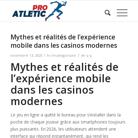
Sunteți aici:
Acasa
/
w Blog
/
Uncategorized
/
Mythes et réalités de l’expérience mobile dans les casinos
modernes...
Mythes et réalités de l’expérience
mobile dans les casinos modernes
/
/
noiembrie 13, 2025
în
Uncategorized
de
q q
Mythes et réalités de
l’expérience mobile
dans les casinos
modernes
Le jeu en ligne a quitté le bureau pour s’installer dans la
poche de chaque joueur grâce aux smartphones toujours
plus puissants. En 2026, les utilisateurs attendent une
interface qui répond instantanément, qui rend les