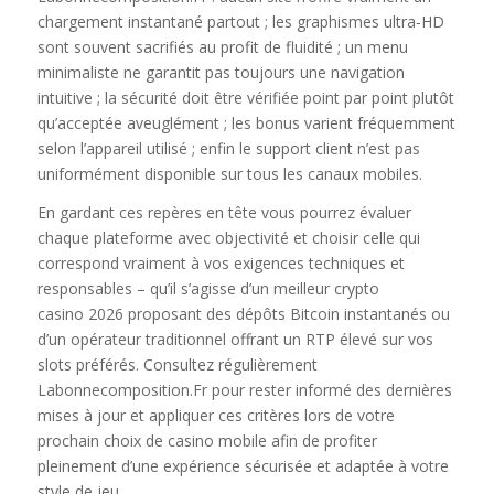
chargement instantané partout ; les graphismes ultra‑HD
sont souvent sacrifiés au profit de fluidité ; un menu
minimaliste ne garantit pas toujours une navigation
intuitive ; la sécurité doit être vérifiée point par point plutôt
qu’acceptée aveuglément ; les bonus varient fréquemment
selon l’appareil utilisé ; enfin le support client n’est pas
uniformément disponible sur tous les canaux mobiles.
En gardant ces repères en tête vous pourrez évaluer
chaque plateforme avec objectivité et choisir celle qui
correspond vraiment à vos exigences techniques et
responsables – qu’il s’agisse d’un meilleur crypto
casino 2026 proposant des dépôts Bitcoin instantanés ou
d’un opérateur traditionnel offrant un RTP élevé sur vos
slots préférés. Consultez régulièrement
Labonnecomposition.Fr pour rester informé des dernières
mises à jour et appliquer ces critères lors de votre
prochain choix de casino mobile afin de profiter
pleinement d’une expérience sécurisée et adaptée à votre
style de jeu.​