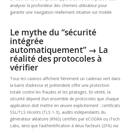
analyser la profondeur des chemins utilisateur pour
garantir une navigation réellement intuitive sur mobile.
Le mythe du “sécurité
intégrée
automatiquement” → La
réalité des protocoles à
vérifier
Tous les casinos affichent fièrement un cadenas vert dans
la barre d’adresse et prétendent offrir une protection
totale contre les fraudes et les piratages. En vérité, la
sécurité dépend d’un ensemble de protocoles que chaque
application doit mettre en œuvre explicitement : certificats
SSL/TLS récents (TLS 1‑3), audits indépendants du
générateur aléatoire (RNG) certifiés par eCOGRA ou iTech
Labs, ainsi que l’authentification à deux facteurs (2FA) via