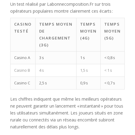
Un test réalisé par Labonnecomposition.Fr sur trois
opérateurs populaires montre clairement ces écarts :
CASINO
TEMPS MOYEN
TEMPS
TEMPS
TESTÉ
DE
MOYEN
MOYEN
CHARGEMENT
(4G)
(5G)
(3G)
Casino A
3 s
1 s
< 0,8 s
Casino B
4 s
1,5 s
< 1 s
Casino C
2,5 s
0,9 s
< 0,7 s
Les chiffres indiquent que même les meilleurs opérateurs
ne peuvent garantir un lancement « instantané » pour tous
les utilisateurs simultanément. Les joueurs situés en zone
rurale ou connectés via un réseau encombré subiront
naturellement des délais plus longs.