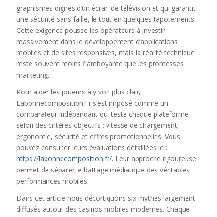
graphismes dignes d’un écran de télévision et qui garantit
une sécurité sans faille, le tout en quelques tapotements.
Cette exigence pousse les opérateurs à investir
massivement dans le développement d’applications
mobiles et de sites responsives, mais la réalité technique
reste souvent moins flamboyante que les promesses
marketing.
Pour aider les joueurs à y voir plus clair,
Labonnecomposition.Fr s’est imposé comme un
comparateur indépendant qui teste chaque plateforme
selon des critères objectifs : vitesse de chargement,
ergonomie, sécurité et offres promotionnelles. Vous
pouvez consulter leurs évaluations détaillées ici :
https://labonnecomposition.fr/
. Leur approche rigoureuse
permet de séparer le battage médiatique des véritables
performances mobiles.
Dans cet article nous décortiquons six mythes largement
diffusés autour des casinos mobiles modernes. Chaque