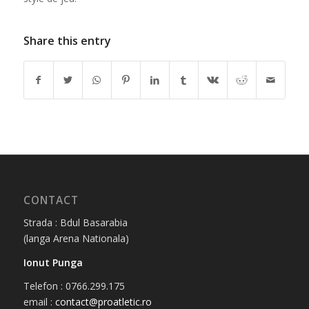
Share this entry
CONTACT
Strada : Bdul Basarabia
(langa Arena Nationala)
Ionut Punga
Telefon : 0766.299.175
email :
contact@proatletic.ro