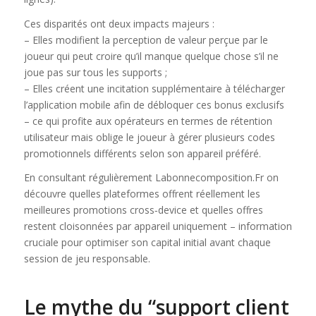
Ces disparités ont deux impacts majeurs :
– Elles modifient la perception de valeur perçue par le
joueur qui peut croire qu’il manque quelque chose s’il ne
joue pas sur tous les supports ;
– Elles créent une incitation supplémentaire à télécharger
l’application mobile afin de débloquer ces bonus exclusifs
– ce qui profite aux opérateurs en termes de rétention
utilisateur mais oblige le joueur à gérer plusieurs codes
promotionnels différents selon son appareil préféré.
En consultant régulièrement Labonnecomposition.Fr on
découvre quelles plateformes offrent réellement les
meilleures promotions cross‑device et quelles offres
restent cloisonnées par appareil uniquement – information
cruciale pour optimiser son capital initial avant chaque
session de jeu responsable.
Le mythe du “support client