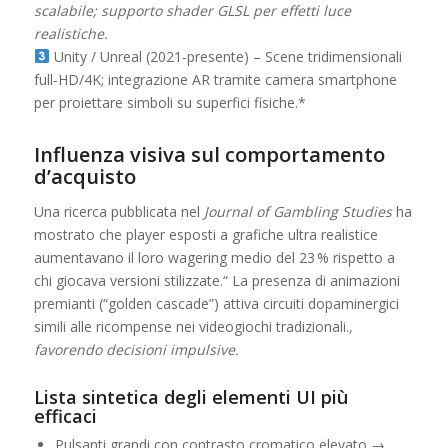
scalabile; supporto shader GLSL per effetti luce
realistiche.
Unity / Unreal (2021‑presente) – Scene tridimensionali
full‑HD/4K; integrazione AR tramite camera smartphone
per proiettare simboli su superfici fisiche.*
Influenza visiva sul comportamento
d’acquisto
Una ricerca pubblicata nel
Journal of Gambling Studies
ha
mostrato che player esposti a grafiche ultra realistice
aumentavano il loro wagering medio del 23 % rispetto a
chi giocava versioni stilizzate.“ La presenza di animazioni
premianti (“golden cascade”) attiva circuiti dopaminergici
simili alle ricompense nei videogiochi tradizionali.
,
favorendo decisioni impulsive.
Lista sintetica degli elementi UI più
efficaci
Pulsanti grandi con contrasto cromatico elevato →