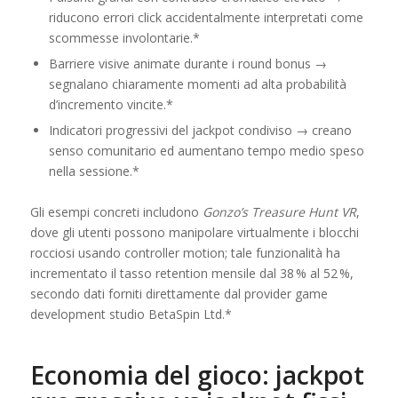
riducono errori click accidentalmente interpretati come
scommesse involontarie.*
Barriere visive animate durante i round bonus →
segnalano chiaramente momenti ad alta probabilità
d’incremento vincite.*
Indicatori progressivi del jackpot condiviso → creano
senso comunitario ed aumentano tempo medio speso
nella sessione.*
Gli esempi concreti includono
Gonzo’s Treasure Hunt VR
,
dove gli utenti possono manipolare virtualmente i blocchi
rocciosi usando controller motion; tale funzionalità ha
incrementato il tasso retention mensile dal 38 % al 52 %,
secondo dati forniti direttamente dal provider game
development studio BetaSpin Ltd.*
Economia del gioco: jackpot