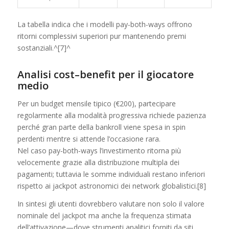
La tabella indica che i modelli pay‑both‑ways offrono
ritorni complessivi superiori pur mantenendo premi
sostanziali.^[7]^
Analisi cost–benefit per il giocatore
medio
Per un budget mensile tipico (€200), partecipare
regolarmente alla modalità progressiva richiede pazienza
perché gran parte della bankroll viene spesa in spin
perdenti mentre si attende l’occasione rara.
Nel caso pay‐both‐ways l’investimento ritorna più
velocemente grazie alla distribuzione multipla dei
pagamenti; tuttavia le somme individuali restano inferiori
rispetto ai jackpot astronomici dei network globalistici.[8]
In sintesi gli utenti dovrebbero valutare non solo il valore
nominale del jackpot ma anche la frequenza stimata
dell’attivazione—dove strumenti analitici forniti da siti