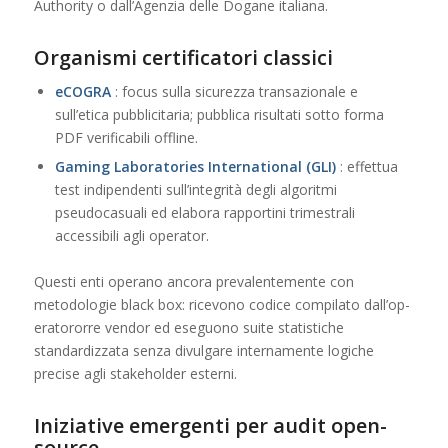
Authority o dall’Agenzia delle Dogane italiana.​
Organismi certificatori classici
eCOGRA
: focus sulla sicurezza transazionale e
sull’etica pubblicitaria; pubblica risultati sotto forma
PDF verificabili offline.​
Gaming Laboratories International (GLI)
: effettua
test indipendenti sull’integrità degli algoritmi
pseudocasuali ed elabora rapportini trimestrali
accessibili agli operator​​.​
Questi enti operano ancora prevalentemente con
metodologie black box: ricevono codice compilato dall’op­
er­at­or⁠or⁠re vendor ed eseguono suite statistiche
standardizzata senza divulgare internamente logiche
precise agli stakeholder esterni.​
Iniziative emergenti per audit open-
source