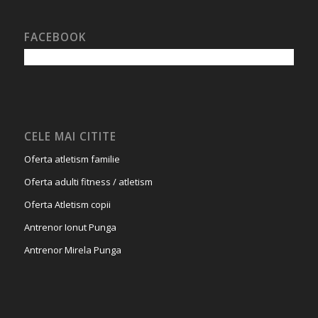
FACEBOOK
CELE MAI CITITE
Oferta atletism familie
Oferta adulti fitness / atletism
Oferta Atletism copii
Antrenor Ionut Punga
Antrenor Mirela Punga