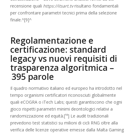
recensione quali
https://itsart.tv
risultano fondamentali
per confrontare parametri tecnici prima della selezione
finale.^[9]^
Regolamentazione e
certificazione: standard
legacy vs nuovi requisiti di
trasparenza algoritmica –
395 parole
Il quadro normativo italiano ed europeo ha introdotto nel
tempo organismi certificatori riconosciuti globalmente
quali eCOGRA o iTech Labs; questi garantiscono che ogni
gioco rispetti parametri minimi deontologici relativi a
randomizzazione ed equità.[¹⁰] Le audit tradizionali
prevedono test statistici su milioni di cicli RNG oltre alla
verifica delle licenze operative emesse dalla Malta Gaming