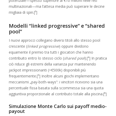
potenziale—spesso superiore ai €​10 milioni nelle reti
multinazionali—ma l’attesa media può superare le decine
migliaia di spin.[³]
Modelli “linked progressive” e “shared
pool”
I nuovi approcci collegano diversi titoli allo stesso pool
crescente (
linked progressive
) oppure dividono
equamente il premio tra tutti i giocatori che hanno
contribuito entro lo stesso ciclo (
shared pool
).[⁴] In pratica
ciò riduce gli estremi della varianza pur mantenendo
jackpot impressionanti (>€​500k) disponibili più
frequentemente.[⁵] Inoltre alcuni giochi implementano
meccanismi „pay-both-ways”: i vincitori ricevono sia una
percentuale fissa basata sulla scommessa sia una quota
aggiuntiva proporzionale al contributo totale alla piscina.[⁶]
Simulazione Monte Carlo sui payoff medio-
payout