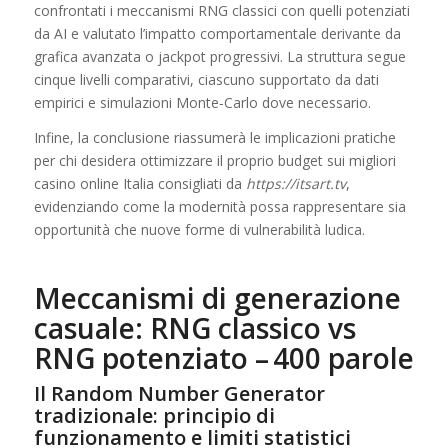
confrontati i meccanismi RNG classici con quelli potenziati
da AI e valutato l’impatto comportamentale derivante da
grafica avanzata o jackpot progressivi. La struttura segue
cinque livelli comparativi, ciascuno supportato da dati
empirici e simulazioni Monte‑Carlo dove necessario.
Infine, la conclusione riassumerà le implicazioni pratiche
per chi desidera ottimizzare il proprio budget sui migliori
casino online Italia consigliati da
https://itsart.tv
,
evidenziando come la modernità possa rappresentare sia
opportunità che nuove forme di vulnerabilità ludica.
Meccanismi di generazione
casuale: RNG classico vs
RNG potenziato – 400 parole
Il Random Number Generator
tradizionale: principio di
funzionamento e limiti statistici