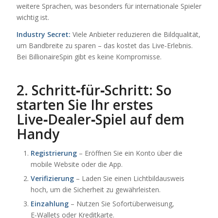
weitere Sprachen, was besonders für internationale Spieler
wichtig ist.
Industry Secret:
Viele Anbieter reduzieren die Bildqualität,
um Bandbreite zu sparen – das kostet das Live‑Erlebnis.
Bei BillionaireSpin gibt es keine Kompromisse.
2. Schritt‑für‑Schritt: So
starten Sie Ihr erstes
Live‑Dealer‑Spiel auf dem
Handy
Registrierung
– Eröffnen Sie ein Konto über die
mobile Website oder die App.
Verifizierung
– Laden Sie einen Lichtbildausweis
hoch, um die Sicherheit zu gewährleisten.
Einzahlung
– Nutzen Sie Sofortüberweisung,
E‑Wallets oder Kreditkarte.