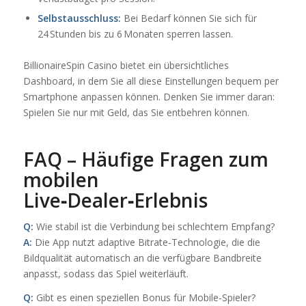
Selbstausschluss:
Bei Bedarf können Sie sich für
24 Stunden bis zu 6 Monaten sperren lassen.
BillionaireSpin Casino bietet ein übersichtliches
Dashboard, in dem Sie all diese Einstellungen bequem per
Smartphone anpassen können. Denken Sie immer daran:
Spielen Sie nur mit Geld, das Sie entbehren können.
FAQ – Häufige Fragen zum
mobilen
Live‑Dealer‑Erlebnis
Q:
Wie stabil ist die Verbindung bei schlechtem Empfang?
A:
Die App nutzt adaptive Bitrate‑Technologie, die die
Bildqualität automatisch an die verfügbare Bandbreite
anpasst, sodass das Spiel weiterläuft.
Q:
Gibt es einen speziellen Bonus für Mobile‑Spieler?