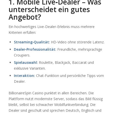
1. Mobile Live‑Dealer – Was
unterscheidet ein gutes
Angebot?
Ein hochwertiges Live‑Dealer‑Erlebnis muss mehrere
Kriterien erfüllen:
Streaming‑Qualität:
HD‑Video ohne störende Latenz.
Dealer‑Professionalität:
Freundliche, mehrsprachige
Croupiers.
Spielauswahl:
Roulette, Blackjack, Baccarat und
exklusive Varianten.
Interaktion:
Chat‑Funktion und persönliche Tipps vom
Dealer.
BillionaireSpin Casino punktet in allen Bereichen. Die
Plattform nutzt modernste Server, sodass das Bild flüssig
bleibt, selbst bei schwacher Mobilfunkverbindung. Die
Dealer sind geschult und sprechen Deutsch, Englisch und