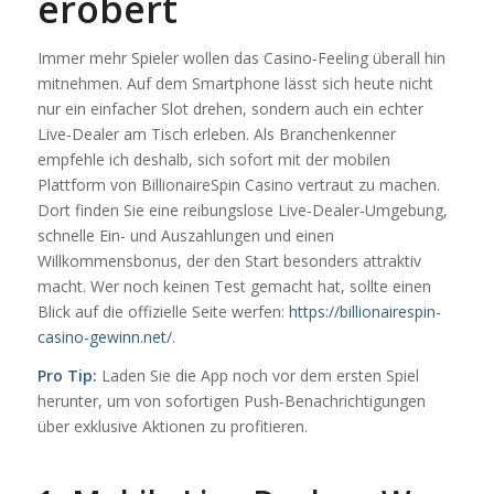
erobert
Immer mehr Spieler wollen das Casino‑Feeling überall hin
mitnehmen. Auf dem Smartphone lässt sich heute nicht
nur ein einfacher Slot drehen, sondern auch ein echter
Live‑Dealer am Tisch erleben. Als Branchenkenner
empfehle ich deshalb, sich sofort mit der mobilen
Plattform von BillionaireSpin Casino vertraut zu machen.
Dort finden Sie eine reibungslose Live‑Dealer‑Umgebung,
schnelle Ein‑ und Auszahlungen und einen
Willkommensbonus, der den Start besonders attraktiv
macht. Wer noch keinen Test gemacht hat, sollte einen
Blick auf die offizielle Seite werfen:
https://billionairespin-
casino-gewinn.net/
.
Pro Tip:
Laden Sie die App noch vor dem ersten Spiel
herunter, um von sofortigen Push‑Benachrichtigungen
über exklusive Aktionen zu profitieren.