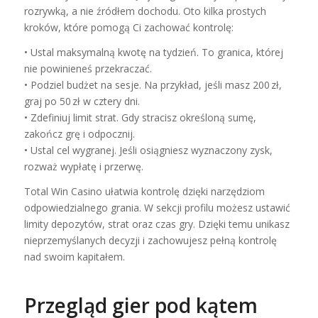
rozrywką, a nie źródłem dochodu. Oto kilka prostych
kroków, które pomogą Ci zachować kontrolę:
• Ustal maksymalną kwotę na tydzień. To granica, której
nie powinieneś przekraczać.
• Podziel budżet na sesje. Na przykład, jeśli masz 200 zł,
graj po 50 zł w cztery dni.
• Zdefiniuj limit strat. Gdy stracisz określoną sumę,
zakończ grę i odpocznij.
• Ustal cel wygranej. Jeśli osiągniesz wyznaczony zysk,
rozważ wypłatę i przerwę.
Total Win Casino ułatwia kontrolę dzięki narzędziom
odpowiedzialnego grania. W sekcji profilu możesz ustawić
limity depozytów, strat oraz czas gry. Dzięki temu unikasz
nieprzemyślanych decyzji i zachowujesz pełną kontrolę
nad swoim kapitałem.
Przegląd gier pod kątem