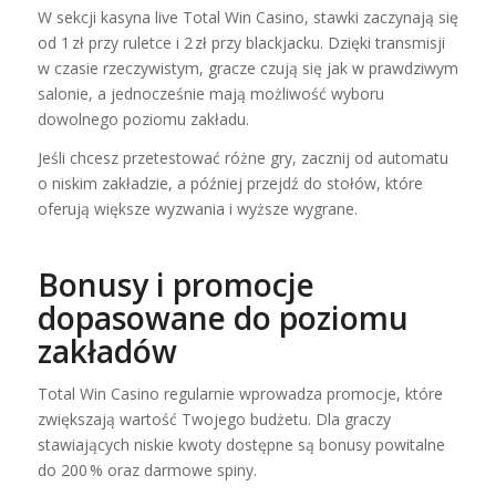
W sekcji kasyna live Total Win Casino, stawki zaczynają się
od 1 zł przy ruletce i 2 zł przy blackjacku. Dzięki transmisji
w czasie rzeczywistym, gracze czują się jak w prawdziwym
salonie, a jednocześnie mają możliwość wyboru
dowolnego poziomu zakładu.
Jeśli chcesz przetestować różne gry, zacznij od automatu
o niskim zakładzie, a później przejdź do stołów, które
oferują większe wyzwania i wyższe wygrane.
Bonusy i promocje
dopasowane do poziomu
zakładów
Total Win Casino regularnie wprowadza promocje, które
zwiększają wartość Twojego budżetu. Dla graczy
stawiających niskie kwoty dostępne są bonusy powitalne
do 200 % oraz darmowe spiny.