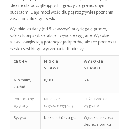
idealne dla początkujących i graczy z ograniczonym
budżetem. Dają możliwość długiej rozgrywki i poznania
zasad bez dużego ryzyka.
Wysokie zakłady (od 5 zł wzwyż) przyciągają graczy,
którzy lubią szybkie akcje i wysokie wygrane. Wysokie
stawki zwiększają potencjał jackpotów, ale też podnoszą
ryzyko szybkiego wyczerpania funduszy.
CECHA
NISKIE
WYSOKIE
STAWKI
STAWKI
Minimalny
0,10 zł
5 zł
zakład
Potencjalny
Mniejsze,
Duże, rzadkie
wygrany
częstsze wypłaty
wygrane
Ryzyko
Niskie, dłuższa gra
Wysokie, szybka
deplecja banku