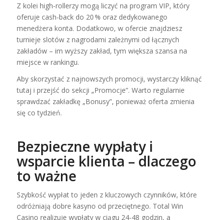
Z kolei high‑rollerzy mogą liczyć na program VIP, który
oferuje cash‑back do 20 % oraz dedykowanego
menedżera konta. Dodatkowo, w ofercie znajdziesz
turnieje slotów z nagrodami zależnymi od łącznych
zakładów – im wyższy zakład, tym większa szansa na
miejsce w rankingu.
Aby skorzystać z najnowszych promocji, wystarczy kliknąć
tutaj i przejść do sekcji „Promocje”. Warto regularnie
sprawdzać zakładkę „Bonusy”, ponieważ oferta zmienia
się co tydzień.
Bezpieczne wypłaty i
wsparcie klienta – dlaczego
to ważne
Szybkość wypłat to jeden z kluczowych czynników, które
odróżniają dobre kasyno od przeciętnego. Total Win
Casino realizuje wypłaty w ciągu 24‑48 godzin, a