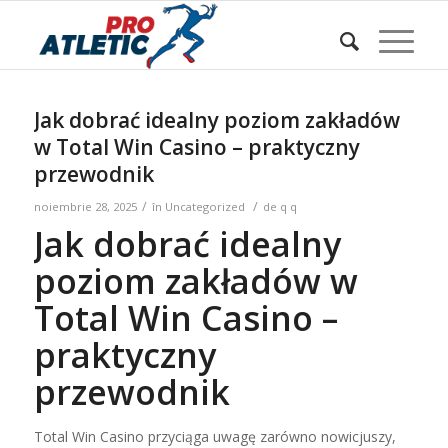
Sunteți aici:
Acasa
/
w Blog
/
Uncategorized
/
Jak dobrać idealny poziom zakładów w Total Win Casino –
praktyczny prze...
Jak dobrać idealny poziom zakładów
w Total Win Casino – praktyczny
przewodnik
/
/
noiembrie 28, 2025
în
Uncategorized
de
q q
Jak dobrać idealny
poziom zakładów w
Total Win Casino –
praktyczny
przewodnik
Total Win Casino przyciąga uwagę zarówno nowicjuszy,