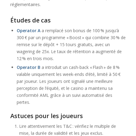
réglementaires.
Études de cas
Operator A
a remplacé son bonus de 100 % jusqu’à
300 € par un programme « Boost » qui combine 30 % de
remise sur le dépôt + 15 tours gratuits, avec un
wagering de 25x. Le taux de rétention a augmenté de
12 % en trois mois.
Operator B
a introduit un cash‑back « Flash » de 8 %
valable uniquement les week‑ends d’été, limité à 50 €
par joueur. Les joueurs ont signalé une meilleure
perception de l’équité, et le casino a maintenu sa
conformité AML grâce à un suivi automatisé des
pertes.
Astuces pour les joueurs
Lire attentivement les T&C : vérifiez le multiple de
mise, la durée de validité et les jeux exclus.