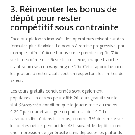
3. Réinventer les bonus de
dépôt pour rester
compétitif sous contrainte
Face aux plafonds imposés, les opérateurs misent sur des
formules plus flexibles. Le bonus à remise progressive, par
exemple, offre 10 % de bonus sur le premier dépôt, 7 %
sur le deuxième et 5 % sur le troisième, chaque tranche
étant soumise à un wagering de 20x. Cette approche incite
les joueurs à rester actifs tout en respectant les limites de
valeur.
Les tours gratuits conditionnés sont également
populaires. Un casino peut offrir 20 tours gratuits sur le
slot
Starburst
à condition que le joueur mise au moins
0,20 € par tour et atteigne un pari total de 10 €. Le
cash‑back limité dans le temps, comme 5 % de remise sur
les pertes nettes pendant les 48 h suivant le dépôt, donne
une impression de générosité sans dépasser les plafonds