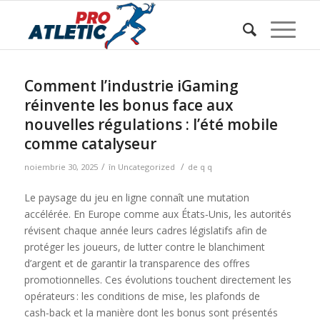
Sunteți aici:
Acasa
/
w Blog
/
Uncategorized
/
Comment l’industrie iGaming réinvente les bonus face aux
nouvelles régulations : l...
Comment l’industrie iGaming
réinvente les bonus face aux
nouvelles régulations : l’été mobile
comme catalyseur
/
/
noiembrie 30, 2025
în
Uncategorized
de
q q
Le paysage du jeu en ligne connaît une mutation
accélérée. En Europe comme aux États‑Unis, les autorités
révisent chaque année leurs cadres législatifs afin de
protéger les joueurs, de lutter contre le blanchiment
d’argent et de garantir la transparence des offres
promotionnelles. Ces évolutions touchent directement les
opérateurs : les conditions de mise, les plafonds de
cash‑back et la manière dont les bonus sont présentés