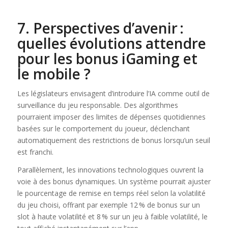
7. Perspectives d’avenir :
quelles évolutions attendre
pour les bonus iGaming et
le mobile ?
Les législateurs envisagent d’introduire l’IA comme outil de
surveillance du jeu responsable. Des algorithmes
pourraient imposer des limites de dépenses quotidiennes
basées sur le comportement du joueur, déclenchant
automatiquement des restrictions de bonus lorsqu’un seuil
est franchi.
Parallèlement, les innovations technologiques ouvrent la
voie à des bonus dynamiques. Un système pourrait ajuster
le pourcentage de remise en temps réel selon la volatilité
du jeu choisi, offrant par exemple 12 % de bonus sur un
slot à haute volatilité et 8 % sur un jeu à faible volatilité, le