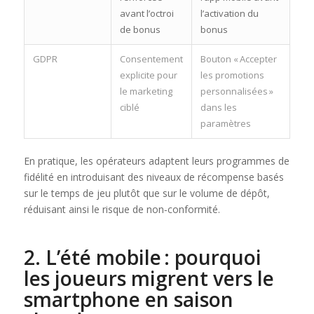
avant l’octroi
l’activation du
de bonus
bonus
GDPR
Consentement
Bouton « Accepter
explicite pour
les promotions
le marketing
personnalisées »
ciblé
dans les
paramètres
En pratique, les opérateurs adaptent leurs programmes de
fidélité en introduisant des niveaux de récompense basés
sur le temps de jeu plutôt que sur le volume de dépôt,
réduisant ainsi le risque de non‑conformité.
2. L’été mobile : pourquoi
les joueurs migrent vers le
smartphone en saison