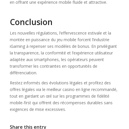
en offrant une expérience mobile fluide et attractive.
Conclusion
Les nouvelles régulations, l’effervescence estivale et la
montée en puissance du jeu mobile forcent l’industrie
iGaming à repenser ses modèles de bonus. En privilégiant
la transparence, la conformité et l’expérience utilisateur
adaptée aux smartphones, les opérateurs peuvent
transformer les contraintes en opportunités de
différenciation.
Restez informés des évolutions légales et profitez des
offres légales via le meilleur casino en ligne recommandé,
tout en gardant un œil sur les programmes de fidélité
mobile‑first qui offrent des récompenses durables sans
exigences de mise excessives.
Share this entry