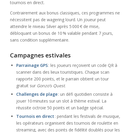
tournois en direct.
Contrairement aux bonus classiques, ces programmes ne
nécessitent pas de wagering lourd. Un joueur peut
atteindre le niveau Silver après 5 000 € de mise,
débloquant un bonus de 10 % valable pendant 7 jours,
sans condition supplémentaire.
Campagnes estivales
Parrainage GPS
: les joueurs reçoivent un code QR à
scanner dans des lieux touristiques. Chaque scan
rapporte 200 points, et le parrain obtient un tour
gratuit sur
Gonzo’s Quest
.
Challenges de plage
: un défi quotidien consiste à
jouer 10 minutes sur un slot à thème estival. La
réussite octroie 50 points et un badge spécial.
Tournois en direct
: pendant les festivals de musique,
les opérateurs organisent des tournois de roulette en
streaming, avec des points de fidélité doublés pour les