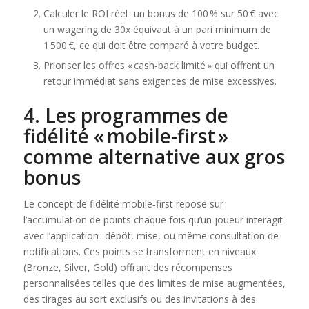
Calculer le ROI réel : un bonus de 100 % sur 50 € avec
un wagering de 30x équivaut à un pari minimum de
1 500 €, ce qui doit être comparé à votre budget.
Prioriser les offres « cash‑back limité » qui offrent un
retour immédiat sans exigences de mise excessives.
4. Les programmes de
fidélité « mobile‑first »
comme alternative aux gros
bonus
Le concept de fidélité mobile‑first repose sur
l’accumulation de points chaque fois qu’un joueur interagit
avec l’application : dépôt, mise, ou même consultation de
notifications. Ces points se transforment en niveaux
(Bronze, Silver, Gold) offrant des récompenses
personnalisées telles que des limites de mise augmentées,
des tirages au sort exclusifs ou des invitations à des