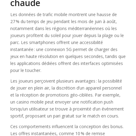
chaude
Les données de trafic mobile montrent une hausse de
27 % du temps de jeu pendant les mois de juin à août,
notamment dans les régions méditerranéennes où les
joueurs profitent du soleil pour jouer depuis la plage ou le
parc. Les smartphones offrent une accessibilité
instantanée : une connexion 5G permet de charger des
jeux en haute résolution en quelques secondes, tandis que
les applications dédiées offrent des interfaces optimisées
pour le toucher.
Les joueurs perçoivent plusieurs avantages : la possibilité
de jouer en plein air, la discrétion d’un appareil personnel
et la réception de promotions géo‑ciblées. Par exemple,
un casino mobile peut envoyer une notification push
lorsqu’un utilisateur se trouve à proximité d’un événement
sportif, proposant un pari gratuit sur le match en cours.
Ces comportements influencent la conception des bonus.
Les offres instantanées, comme 10 % de remise