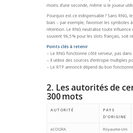
moins d’une seconde, même si le joueur utili
Pourquoi est‑ce indispensable ? Sans RNG, l
biais – par exemple, favoriser les symboles à 
rétention. Le RNG neutralise toute influence
souvent 96,5 % pour les slots français, soit 
Points clés à retenir
– Le RNG fonctionne côté serveur, pas dans l
– Il utilise des sources d’entropie multiples po
– Le RTP annoncé dépend du bon fonctionneme
2. Les autorités de ce
300 mots
AUTORITÉ
PAYS
D’ORIGINE
eCOGRA
Royaume‑Uni