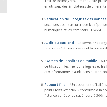
Test de Kolmogorov‑Smirnov) sur plusieur
trajets...
en utilisant des émulateurs de différente
Vérification de l’intégrité des donnée
sécurisés pour s’assurer que les réponse
numériques et les certificats TLS/SSL.
Audit du backend
– Le serveur hébergea
Les tests d’intrusion évaluent la possibil
Examen de l’application mobile
– Au n
certification, les mentions légales et les 
aux informations d’audit sans quitter l’ap
Rapport final
– Un document détaillé, so
points forts (ex. : “RNG conforme à la n
“latence de réponse supérieure à 300 ms