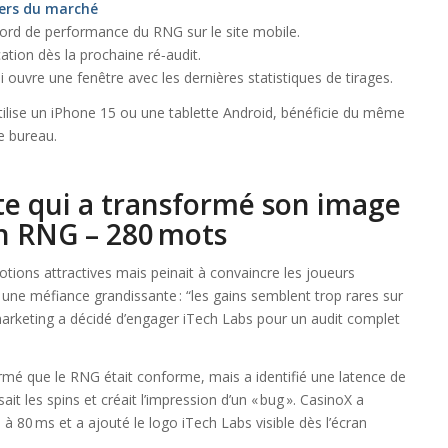
ders du marché
bord de performance du RNG sur le site mobile.
ation dès la prochaine ré‑audit.
i ouvre une fenêtre avec les dernières statistiques de tirages.
utilise un iPhone 15 ou une tablette Android, bénéficie du même
e bureau.
site qui a transformé son image
ion RNG – 280 mots
tions attractives mais peinait à convaincre les joueurs
t une méfiance grandissante : “les gains semblent trop rares sur
 marketing a décidé d’engager iTech Labs pour un audit complet
firmé que le RNG était conforme, mais a identifié une latence de
it les spins et créait l’impression d’un « bug ». CasinoX a
à 80 ms et a ajouté le logo iTech Labs visible dès l’écran