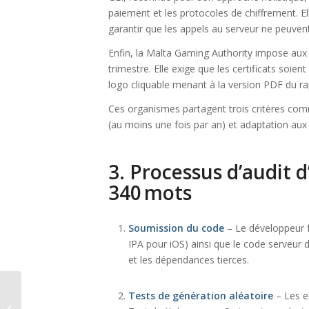
paiement et les protocoles de chiffrement. Ell
garantir que les appels au serveur ne peuvent
Enfin, la Malta Gaming Authority impose aux
trimestre. Elle exige que les certificats soien
logo cliquable menant à la version PDF du ra
Ces organismes partagent trois critères com
(au moins une fois par an) et adaptation aux s
3. Processus d’audit d
340 mots
Soumission du code
– Le développeur f
IPA pour iOS) ainsi que le code serveur
et les dépendances tierces.
Voyageurs du Jackpot : comment les
Tests de génération aléatoire
– Les ex
joueurs mobiles transforment leurs