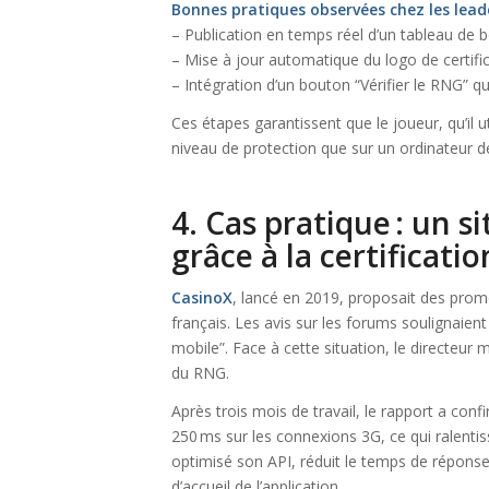
Bonnes pratiques observées chez les lea
– Publication en temps réel d’un tableau de 
– Mise à jour automatique du logo de certific
– Intégration d’un bouton “Vérifier le RNG” qu
Ces étapes garantissent que le joueur, qu’il 
niveau de protection que sur un ordinateur d
4. Cas pratique : un 
grâce à la certificat
CasinoX
, lancé en 2019, proposait des promo
français. Les avis sur les forums soulignaien
mobile”. Face à cette situation, le directeur
du RNG.
Après trois mois de travail, le rapport a con
250 ms sur les connexions 3G, ce qui ralentissa
optimisé son API, réduit le temps de réponse 
d’accueil de l’application.