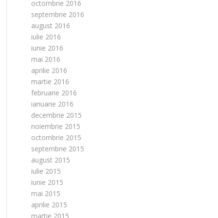
octombrie 2016
septembrie 2016
august 2016
iulie 2016
iunie 2016
mai 2016
aprilie 2016
martie 2016
februarie 2016
ianuarie 2016
decembrie 2015
noiembrie 2015
octombrie 2015
septembrie 2015
august 2015
iulie 2015
iunie 2015
mai 2015
aprilie 2015
martie 2015