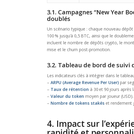
3.1. Campagnes “New Year Boos
doublés
Un scénario typique : chaque nouveau dépôt e
100 % jusqu’à 0,5 BTC, ainsi que le doublement
incluent le nombre de dépôts crypto, le mont
mise et le churn post‑promotion.
3.2. Tableau de bord de suivi
Les indicateurs clés à intégrer dans le tablea
–
ARPU (Average Revenue Per User)
par seg
–
Taux de rétention
à 30 et 90 jours après
–
Valeur du token
moyen par joueur (USD).
–
Nombre de tokens stakés
et rendement 
4. Impact sur l’expéri
rapidité et personnal