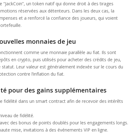
le “JackCoin”, un token natif qui donne droit à des tirages
romotions réservées aux détenteurs. Dans les deux cas, la
compenses et a renforcé la confiance des joueurs, qui voient
ortefeuille.
nouvelles monnaies de jeu
nctionnent comme une monnaie parallèle au fiat. Ils sont
pôts en crypto, puis utilisés pour acheter des crédits de jeu,
tatut. Leur valeur est généralement indexée sur le cours du
ection contre l’inflation du fiat.
élité pour des gains supplémentaires
e fidélité dans un smart contract afin de recevoir des intérêts
iveau de fidélité.
, avec des bonus de points doublés pour les engagements longs.
 haute mise, invitations à des événements VIP en ligne.