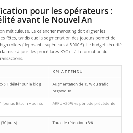
fication pour les opérateurs :
élité avant le Nouvel An
on méticuleuse. Le calendrier marketing doit aligner les
des fêtes, tandis que la segmentation des joueurs permet de
s high rollers (déposants supérieurs à 5 000 €). Le budget sécurité
, à la mise à jour des procédures KYC et à la formation du
transactions.
KPI ATTENDU
o & Fidélité” sur le blog
Augmentation de 15 % du trafic
organique
(bonus Bitcoin + points
ARPU +20 % vs période précédente
(30 jours)
Taux de rétention +8 %