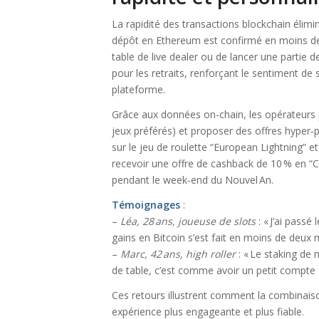
La rapidité des transactions blockchain élimin
dépôt en Ethereum est confirmé en moins d
table de live dealer ou de lancer une partie de 
pour les retraits, renforçant le sentiment de 
plateforme.
Grâce aux données on‑chain, les opérateurs 
jeux préférés) et proposer des offres hyper‑
sur le jeu de roulette “European Lightning” e
recevoir une offre de cashback de 10 % en “C
pendant le week‑end du Nouvel An.
Témoignages
:
–
Léa, 28 ans, joueuse de slots
: « J’ai passé
gains en Bitcoin s’est fait en moins de deux 
–
Marc, 42 ans, high roller
: « Le staking de
de table, c’est comme avoir un petit compte 
Ces retours illustrent comment la combinaiso
expérience plus engageante et plus fiable.