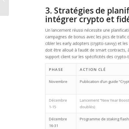
promotions guident les...
3. Stratégies de plani
intégrer crypto et fid
Un lancement réussi nécessite une planificati
campagnes de bonus avec les pics de trafic 
cibler les early adopters (crypto‑savvy) et le
doit être alloué à l’audit de smart contracts
support client sur les spécificités des crypto‑
PHASE
ACTION CLÉ
Novembre
Publication d’un guide “Crypt
Décembre
Lancement “New Year Boost” 
1‑15
doublés)
Décembre
Programme de staking flash 
16‑31