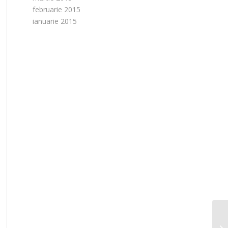
februarie 2015
ianuarie 2015
Gu
ju