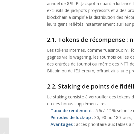
annuel de 8 %. BitJackpot a quant à lui lancé 
exclusifs de jackpots progressifs et à des p
blockchain a simplifié la distribution des ré
leurs gains reflétés instantanément sur leur p
2.1. Tokens de récompense : 
Les tokens internes, comme “CasinoCoin”, fo
gagnés via le wagering, les tournois ou les dé
des entrées de tournoi ou même des NFT de s
Bitcoin ou de l’Ethereum, offrant ainsi une prot
2.2. Staking de points de fid
Le staking consiste à verrouiller des tokens d
ou des bonus supplémentaires.
–
Taux de rendement
: 5 % à 12 % selon le n
–
Périodes de lock‑up
: 30, 90 ou 180 jours
–
Avantages
: accès prioritaire aux tables à
Choisir son niveau de mise :
comment les bonus et les