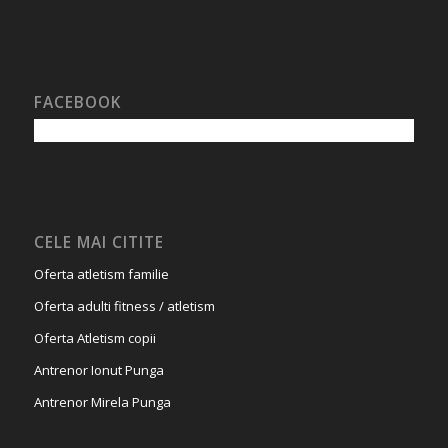
FACEBOOK
CELE MAI CITITE
Oferta atletism familie
Oferta adulti fitness / atletism
Oferta Atletism copii
Antrenor Ionut Punga
Antrenor Mirela Punga