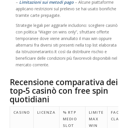
–
Limitazioni sui metodi pago
– Alcune piattaforme
applicano restrizioni sul prelievo se hai usato bonifiche
tramite carte prepagate.
Strategie legali per aggirarle includono: scegliere casinò
con politica “Wager on wins only”, sfruttare offerte
temporanee dove viene annullato il max win oppure
alternarsi fra diversi siti presenti nella top list elaborata
da Istruzionetaranto.It così da distribuire rischio e
beneficiare delle condizioni più favorevoli disponibili nel
mercato corrente.
Recensione comparativa dei
top‑5 casinò con free spin
quotidiani
CASINO
LICENZA
% RTP
LIMITE
FACILIT
MEDIO
MAX
CLAIM
SLOT
WIN