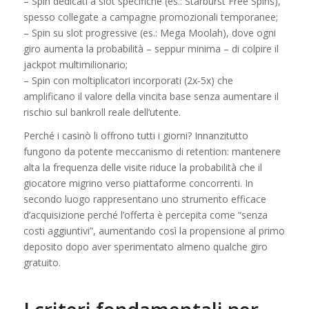
– Spin dedicati a slot specifiche (es.: Starburst Free Spins),
spesso collegate a campagne promozionali temporanee;
– Spin su slot progressive (es.: Mega Moolah), dove ogni
giro aumenta la probabilità – seppur minima – di colpire il
jackpot multimilionario;
– Spin con moltiplicatori incorporati (2x‑5x) che
amplificano il valore della vincita base senza aumentare il
rischio sul bankroll reale dell’utente.
Perché i casinò li offrono tutti i giorni? Innanzitutto
fungono da potente meccanismo di retention: mantenere
alta la frequenza delle visite riduce la probabilità che il
giocatore migrino verso piattaforme concorrenti. In
secondo luogo rappresentano uno strumento efficace
d’acquisizione perché l’offerta è percepita come “senza
costi aggiuntivi”, aumentando così la propensione al primo
deposito dopo aver sperimentato almeno qualche giro
gratuito.