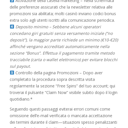
Attivazione della casella marketing – Nella schermata
delle preferenze assicurati che la newsletter relativa alle
promozioni sia abilitata; molti casinò inviano codici bonus
extra solo agli utenti iscritti alla comunicazione periodica.
Deposito minimo – Sebbene alcuni operatori
concedano giri gratuiti senza versamento iniziale (“no
deposit”), la maggior parte richiede un minimo (€10‑€20)
affinché vengano accreditati automaticamente nella
sezione “Bonus”. Effettua il pagamento tramite metodo
tracciabile (carta o wallet elettronico) per evitare blocchi
sul payout.
Controllo della pagina Promozioni – Dopo aver
completato la procedura sopra descritta visita
regolarmente la sezione “Free Spins” del tuo account; qui
troverai il pulsante “Claim Now” visibile subito dopo il login
quotidiano.*
Seguendo questi passaggi eviterai errori comuni come
omissione dell’e‑mail verificata o mancata accettazione
dei termini durante il claim—situazioni spesso penalizzanti