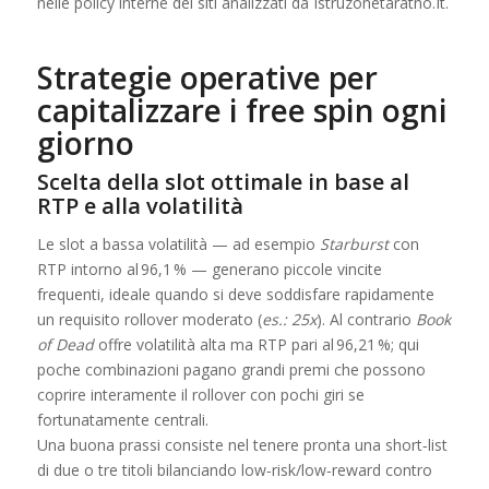
nelle policy interne dei siti analizzati da Istruzonetaratno.It.
Strategie operative per
capitalizzare i free spin ogni
giorno
Scelta della slot ottimale in base al
RTP e alla volatilità
Le slot a bassa volatilità — ad esempio
Starburst
con
RTP intorno al 96,1 % — generano piccole vincite
frequenti, ideale quando si deve soddisfare rapidamente
un requisito rollover moderato (
es.: 25x
). Al contrario
Book
of Dead
offre volatilità alta ma RTP pari al 96,21 %; qui
poche combinazioni pagano grandi premi che possono
coprire interamente il rollover con pochi giri se
fortunatamente centrali.
Una buona prassi consiste nel tenere pronta una short‑list
di due o tre titoli bilanciando low‑risk/low‑reward contro