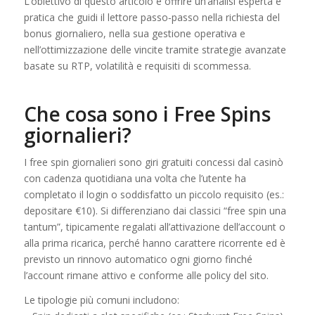
L’obiettivo di questo articolo è offrire un’analisi esperta e
pratica che guidi il lettore passo‑passo nella richiesta del
bonus giornaliero, nella sua gestione operativa e
nell’ottimizzazione delle vincite tramite strategie avanzate
basate su RTP, volatilità e requisiti di scommessa.
Che cosa sono i Free Spins
giornalieri?
I free spin giornalieri sono giri gratuiti concessi dal casinò
con cadenza quotidiana una volta che l’utente ha
completato il login o soddisfatto un piccolo requisito (es.:
depositare €10). Si differenziano dai classici “free spin una
tantum”, tipicamente regalati all’attivazione dell’account o
alla prima ricarica, perché hanno carattere ricorrente ed è
previsto un rinnovo automatico ogni giorno finché
l’account rimane attivo e conforme alle policy del sito.
Le tipologie più comuni includono: