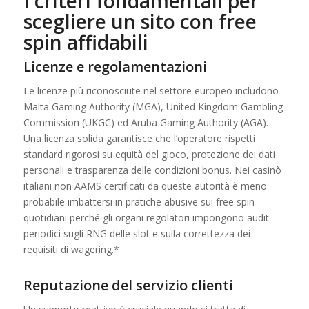
I criteri fondamentali per
scegliere un sito con free
spin affidabili
Licenze e regolamentazioni
Le licenze più riconosciute nel settore europeo includono
Malta Gaming Authority (MGA), United Kingdom Gambling
Commission (UKGC) ed Aruba Gaming Authority (AGA).
Una licenza solida garantisce che l’operatore rispetti
standard rigorosi su equità del gioco, protezione dei dati
personali e trasparenza delle condizioni bonus. Nei casinò
italiani non AAMS certificati da queste autorità è meno
probabile imbattersi in pratiche abusive sui free spin
quotidiani perché gli organi regolatori impongono audit
periodici sugli RNG delle slot e sulla correttezza dei
requisiti di wagering.*
Reputazione del servizio clienti