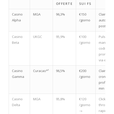
OFFERTE
SUI FS
Casino
MGA
96,3%
€150
Claim
Alpha
/giorno
automati
post login
Casino
UKGC
95,9%
€100
Pulsante
Beta
/giorno
manuale 
codice
promoss
via email
Casino
Curacao*¹
96,5%
€200
Claim ent
Gamma
/giorno
cronologi
profilo ‑1
min
Casino
MGA
95,8%
€120
Click-
Delta
/giorno
through
→
rapido +