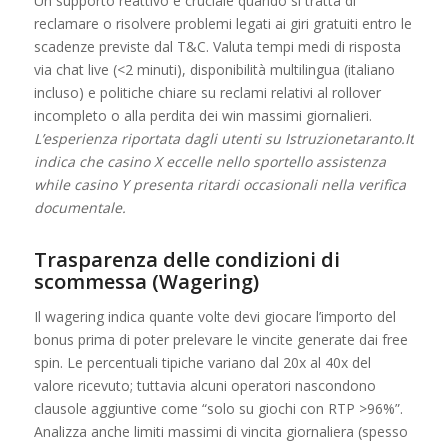
Un supporto reattivo è cruciale quando si tratta di
reclamare o risolvere problemi legati ai giri gratuiti entro le
scadenze previste dal T&C. Valuta tempi medi di risposta
via chat live (<2 minuti), disponibilità multilingua (italiano
incluso) e politiche chiare su reclami relativi al rollover
incompleto o alla perdita dei win massimi giornalieri.
L’esperienza riportata dagli utenti su Istruzionetaranto.It
indica che casino X eccelle nello sportello assistenza
while casino Y presenta ritardi occasionali nella verifica
documentale.
Trasparenza delle condizioni di
scommessa (Wagering)
Il wagering indica quante volte devi giocare l’importo del
bonus prima di poter prelevare le vincite generate dai free
spin. Le percentuali tipiche variano dal 20x al 40x del
valore ricevuto; tuttavia alcuni operatori nascondono
clausole aggiuntive come “solo su giochi con RTP >96%”.
Analizza anche limiti massimi di vincita giornaliera (spesso