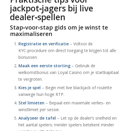
jackpot‑jagers bij live
dealer‑spellen
Stap‑voor‑stap gids om je winst te
maximaliseren
Registratie en verificatie
– Voltooi de
KYC‑procedure om direct toegang te krijgen tot alle
bonussen.
Maak een eerste storting
– Gebruik de
welkomstbonus van Loyal Casino om je startkapitaal
te vergroten.
Kies je spel
– Begin met live blackjack of roulette
vanwege hun hoge RTP.
Stel limieten
– Bepaal een maximale verlies‑ en
winstlimiet per sessie.
Analyseer de tafel
– Let op de dealer’s snelheid en
het aantal spelers; minder spelers betekent minder