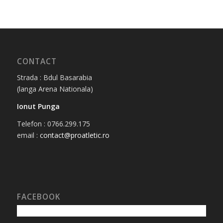
CONTACT
Strada : Bdul Basarabia
(langa Arena Nationala)
Ionut Punga
Telefon : 0766.299.175
email :
contact@proatletic.ro
FACEBOOK