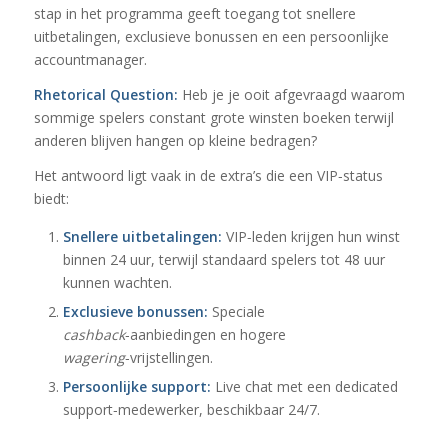
stap in het programma geeft toegang tot snellere
uitbetalingen, exclusieve bonussen en een persoonlijke
accountmanager.
Rhetorical Question:
Heb je je ooit afgevraagd waarom
sommige spelers constant grote winsten boeken terwijl
anderen blijven hangen op kleine bedragen?
Het antwoord ligt vaak in de extra’s die een VIP‑status
biedt:
Snellere uitbetalingen:
VIP‑leden krijgen hun winst
binnen 24 uur, terwijl standaard spelers tot 48 uur
kunnen wachten.
Exclusieve bonussen:
Speciale
cashback
‑aanbiedingen en hogere
wagering
‑vrijstellingen.
Persoonlijke support:
Live chat met een dedicated
support‑medewerker, beschikbaar 24/7.