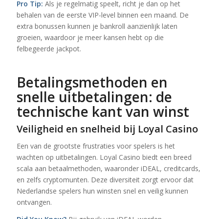
Pro Tip:
Als je regelmatig speelt, richt je dan op het
behalen van de eerste VIP‑level binnen een maand. De
extra bonussen kunnen je bankroll aanzienlijk laten
groeien, waardoor je meer kansen hebt op die
felbegeerde jackpot.
Betalingsmethoden en
snelle uitbetalingen: de
technische kant van winst
Veiligheid en snelheid bij Loyal Casino
Een van de grootste frustraties voor spelers is het
wachten op uitbetalingen. Loyal Casino biedt een breed
scala aan betaalmethoden, waaronder iDEAL, creditcards,
en zelfs cryptomunten. Deze diversiteit zorgt ervoor dat
Nederlandse spelers hun winsten snel en veilig kunnen
ontvangen.