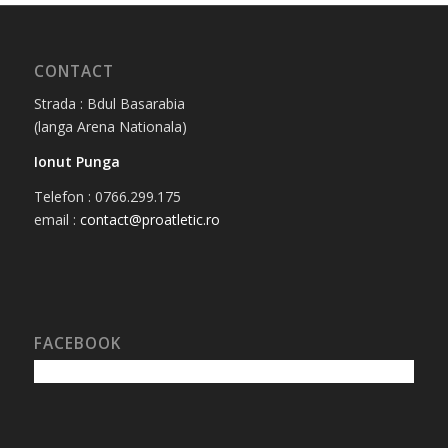
CONTACT
Strada : Bdul Basarabia
(langa Arena Nationala)
Ionut Punga
Telefon : 0766.299.175
email :
contact@proatletic.ro
FACEBOOK