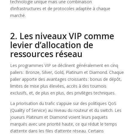
technologie unique mais une combinaison
d’infrastructures et de protocoles adaptée à chaque
marché.
2. Les niveaux VIP comme
levier d’allocation de
ressources réseau
Les programmes VIP se déclinent généralement en cinq
paliers : Bronze, Silver, Gold, Platinum et Diamond. Chaque
palier apporte des avantages croissants : bonus de dépôt,
limites de mise plus élevées, accès à des tournois
exclusifs, et, de plus en plus, des privilèges techniques.
La priorisation du trafic s’appuie sur des politiques QoS
(Quality of Service) au niveau du routeur et du switch. Les
joueurs Platinum et Diamond voient leurs paquets
marqués avec une priorité haute, ce qui réduit le temps
d’attente dans les files d’attente réseau. Certains