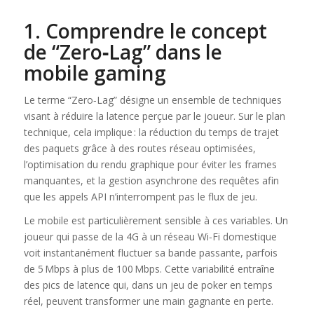
1. Comprendre le concept
de “Zero‑Lag” dans le
mobile gaming
Le terme “Zero‑Lag” désigne un ensemble de techniques
visant à réduire la latence perçue par le joueur. Sur le plan
technique, cela implique : la réduction du temps de trajet
des paquets grâce à des routes réseau optimisées,
l’optimisation du rendu graphique pour éviter les frames
manquantes, et la gestion asynchrone des requêtes afin
que les appels API n’interrompent pas le flux de jeu.
Le mobile est particulièrement sensible à ces variables. Un
joueur qui passe de la 4G à un réseau Wi‑Fi domestique
voit instantanément fluctuer sa bande passante, parfois
de 5 Mbps à plus de 100 Mbps. Cette variabilité entraîne
des pics de latence qui, dans un jeu de poker en temps
réel, peuvent transformer une main gagnante en perte.