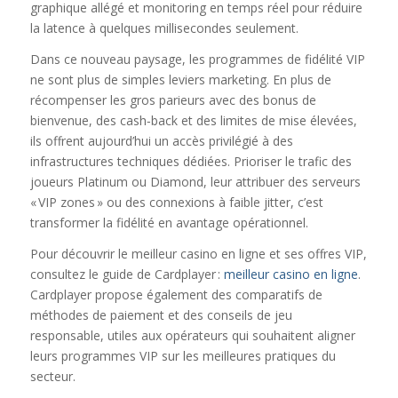
graphique allégé et monitoring en temps réel pour réduire
la latence à quelques millisecondes seulement.
Dans ce nouveau paysage, les programmes de fidélité VIP
ne sont plus de simples leviers marketing. En plus de
récompenser les gros parieurs avec des bonus de
bienvenue, des cash‑back et des limites de mise élevées,
ils offrent aujourd’hui un accès privilégié à des
infrastructures techniques dédiées. Prioriser le trafic des
joueurs Platinum ou Diamond, leur attribuer des serveurs
« VIP zones » ou des connexions à faible jitter, c’est
transformer la fidélité en avantage opérationnel.
Pour découvrir le meilleur casino en ligne et ses offres VIP,
consultez le guide de Cardplayer :
meilleur casino en ligne
.
Cardplayer propose également des comparatifs de
méthodes de paiement et des conseils de jeu
responsable, utiles aux opérateurs qui souhaitent aligner
leurs programmes VIP sur les meilleures pratiques du
secteur.