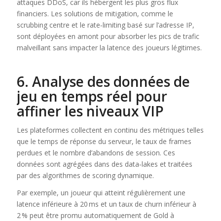
attaques DDoS, car ils hébergent les plus gros flux
financiers. Les solutions de mitigation, comme le
scrubbing centre et le rate‑limiting basé sur l’adresse IP,
sont déployées en amont pour absorber les pics de trafic
malveillant sans impacter la latence des joueurs légitimes.
6. Analyse des données de
jeu en temps réel pour
affiner les niveaux VIP
Les plateformes collectent en continu des métriques telles
que le temps de réponse du serveur, le taux de frames
perdues et le nombre d’abandons de session. Ces
données sont agrégées dans des data‑lakes et traitées
par des algorithmes de scoring dynamique.
Par exemple, un joueur qui atteint régulièrement une
latence inférieure à 20 ms et un taux de churn inférieur à
2 % peut être promu automatiquement de Gold à