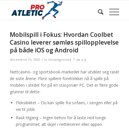
Sunteți aici:
Acasa
/
w Blog
/
Uncategorized
/
Mobilspill i Fokus: Hvordan Coolbet Casino leverer sømløs
spillopplevelse p...
Mobilspill i Fokus: Hvordan Coolbet
Casino leverer sømløs spillopplevelse
på både iOS og Android
/
/
decembrie 15, 2025
în
Uncategorized
de
q q
Nettcasino‑ og sportsbook‑markedet har utviklet seg raskt
de siste årene. Flere spillere foretrekker nå å spille på
mobilen i stedet for på en stasjonær PC. Det er flere gode
grunner til dette:
Fleksibilitet – Du kan spille fra sofaen, i sengen eller på
vei til jobb.
Rask tilgang – Ingen behov for å laste ned tunge
programmer; alt skjer i nettleseren eller appen.