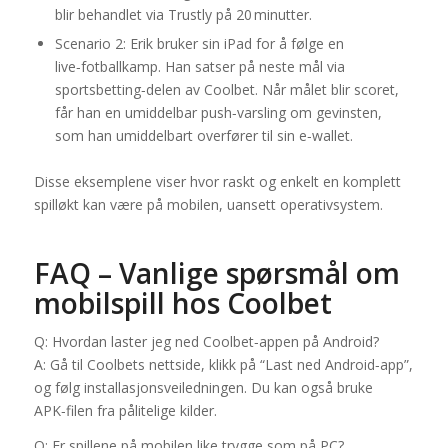
blir behandlet via Trustly på 20 minutter.
Scenario 2: Erik bruker sin iPad for å følge en
live‑fotballkamp. Han satser på neste mål via
sportsbetting‑delen av Coolbet. Når målet blir scoret,
får han en umiddelbar push‑varsling om gevinsten,
som han umiddelbart overfører til sin e‑wallet.
Disse eksemplene viser hvor raskt og enkelt en komplett
spilløkt kan være på mobilen, uansett operativsystem.
FAQ – Vanlige spørsmål om
mobilspill hos Coolbet
Q: Hvordan laster jeg ned Coolbet‑appen på Android?
A: Gå til Coolbets nettside, klikk på “Last ned Android‑app”,
og følg installasjonsveiledningen. Du kan også bruke
APK‑filen fra pålitelige kilder.
Q: Er spillene på mobilen like trygge som på PC?