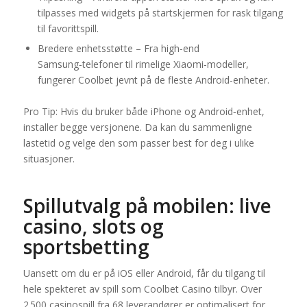
tilpasses med widgets på startskjermen for rask tilgang
til favorittspill.
Bredere enhetsstøtte – Fra high‑end
Samsung‑telefoner til rimelige Xiaomi‑modeller,
fungerer Coolbet jevnt på de fleste Android‑enheter.
Pro Tip: Hvis du bruker både iPhone og Android‑enhet,
installer begge versjonene. Da kan du sammenligne
lastetid og velge den som passer best for deg i ulike
situasjoner.
Spillutvalg på mobilen: live
casino, slots og
sportsbetting
Uansett om du er på iOS eller Android, får du tilgang til
hele spekteret av spill som Coolbet Casino tilbyr. Over
2 500 casinospill fra 68 leverandører er optimalisert for