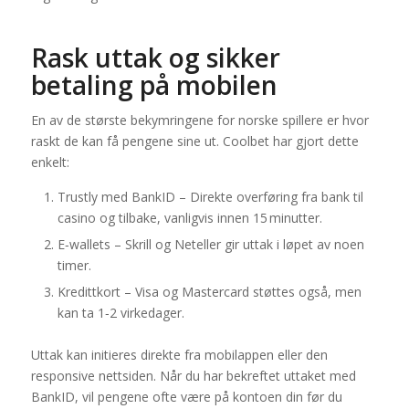
Rask uttak og sikker
betaling på mobilen
En av de største bekymringene for norske spillere er hvor
raskt de kan få pengene sine ut. Coolbet har gjort dette
enkelt:
Trustly med BankID – Direkte overføring fra bank til
casino og tilbake, vanligvis innen 15 minutter.
E‑wallets – Skrill og Neteller gir uttak i løpet av noen
timer.
Kredittkort – Visa og Mastercard støttes også, men
kan ta 1‑2 virkedager.
Uttak kan initieres direkte fra mobilappen eller den
responsive nettsiden. Når du har bekreftet uttaket med
BankID, vil pengene ofte være på kontoen din før du