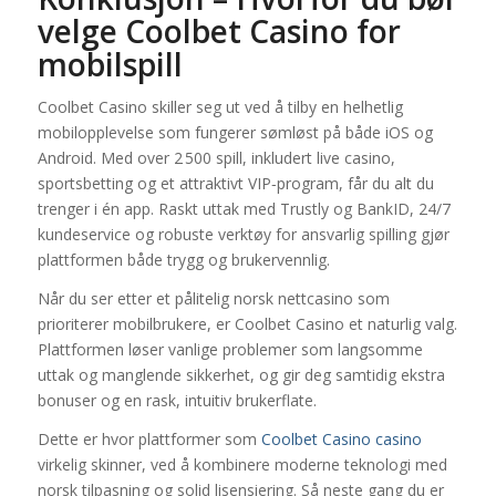
velge Coolbet Casino for
mobilspill
Coolbet Casino skiller seg ut ved å tilby en helhetlig
mobilopplevelse som fungerer sømløst på både iOS og
Android. Med over 2 500 spill, inkludert live casino,
sportsbetting og et attraktivt VIP‑program, får du alt du
trenger i én app. Raskt uttak med Trustly og BankID, 24/7
kundeservice og robuste verktøy for ansvarlig spilling gjør
plattformen både trygg og brukervennlig.
Når du ser etter et pålitelig norsk nettcasino som
prioriterer mobilbrukere, er Coolbet Casino et naturlig valg.
Plattformen løser vanlige problemer som langsomme
uttak og manglende sikkerhet, og gir deg samtidig ekstra
bonuser og en rask, intuitiv brukerflate.
Dette er hvor plattformer som
Coolbet Casino casino
virkelig skinner, ved å kombinere moderne teknologi med
norsk tilpasning og solid lisensiering. Så neste gang du er