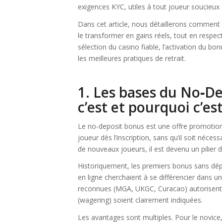
exigences KYC, utiles à tout joueur soucieux 
Dans cet article, nous détaillerons comment c
le transformer en gains réels, tout en resp
sélection du casino fiable, l’activation du bo
les meilleures pratiques de retrait.
1. Les bases du No‑De
c’est et pourquoi c’est
Le no‑deposit bonus est une offre promotionne
joueur dès l’inscription, sans qu’il soit néces
de nouveaux joueurs, il est devenu un pilier
Historiquement, les premiers bonus sans dép
en ligne cherchaient à se différencier dans un
reconnues (MGA, UKGC, Curacao) autorisent c
(wagering) soient clairement indiquées.
Les avantages sont multiples. Pour le novice, 