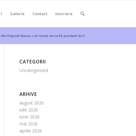
ri
Galerie
Contact
Inscriere
No‑Deposit Bonus » en toute sécurité pendant les f...
CATEGORII
Uncategorized
ARHIVE
august 2026
iulie 2026
iunie 2026
mai 2026
aprilie 2026