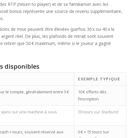
s RTP (return to player) et de se familiariser avec les
deposit bonus représente une source de revenu supplémentaire,
s.
ions de mise peuvent être élevées (parfois 30 x ou 40 x le
argent réel. De plus, les plafonds de retrait sont souvent
 de retirer que 50 € maximum, même si le joueur a gagné
s disponibles
EXEMPLE TYPIQUE
sur le compte, généralement entre 5 €
10 € offerts dès
l’inscription
 spins sur une machine à sous
20 tours sur
Starburst
ash + tours, souvent réservé aux
5 € + 15 tours sur