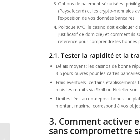
Options de paiement sécurisées : privilégi
(Paysafecard) et les crypto‑monnaies av
l’exposition de vos données bancaires.
Politique KYC : le casino doit expliquer 
justificatif de domicile) et comment ils 
référence pour comprendre les bonnes pra
2.1. Tester la rapidité et la t
Délais moyens : les casinos de bonne réput
3‑5 jours ouvrés pour les cartes bancaires
Frais éventuels : certains établissements 
mais les retraits via Skrill ou Neteller son
Limites liées au no‑deposit bonus : un pla
montant maximal correspond à vos object
3. Comment activer et
sans compromettre sa
Dominer les tournois de Pai Gow
Poker : le guide complet pour