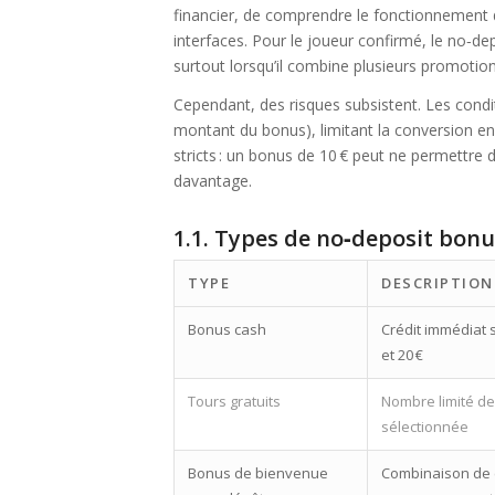
financier, de comprendre le fonctionnement de
interfaces. Pour le joueur confirmé, le no‑
surtout lorsqu’il combine plusieurs promotion
Cependant, des risques subsistent. Les condit
montant du bonus), limitant la conversion en 
stricts : un bonus de 10 € peut ne permettre
davantage.
1.1. Types de no‑deposit bonu
TYPE
DESCRIPTION
Bonus cash
Crédit immédiat 
et 20 €
Tours gratuits
Nombre limité de
sélectionnée
Bonus de bienvenue
Combinaison de c