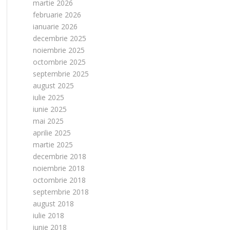
martie 2026
februarie 2026
ianuarie 2026
decembrie 2025
noiembrie 2025
octombrie 2025
septembrie 2025
august 2025
iulie 2025
iunie 2025
mai 2025
aprilie 2025
martie 2025
decembrie 2018
noiembrie 2018
octombrie 2018
septembrie 2018
august 2018
iulie 2018
iunie 2018