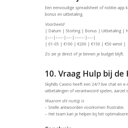
Een eenvoudige spreadsheet of notitie-app k
bonus en uitbetaling.
Voorbeeld
| Datum | Storting | Bonus | Uitbetaling | 
|––-|–––-|––-|––––-|––-|
| 01‑05 | €100 | €200 | €150 | €50 winst |
Zo zie je direct of je binnen je budget blijft.
10. Vraag Hulp bij de
Skyhills Casino heeft een 24/7 live chat en 
uitbetalingen of verantwoord spelen, aarzel
Waarom dit nuttig is
– Snelle antwoorden voorkomen frustratie.
– Het team kan je helpen bij het optimalisere