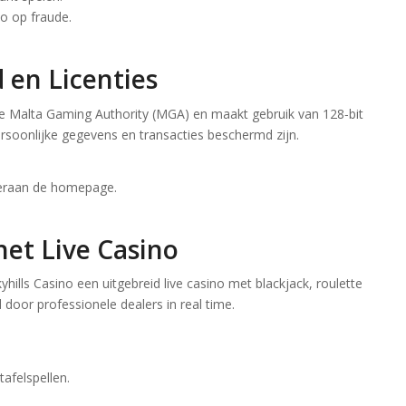
o op fraude.
d en Licenties
de Malta Gaming Authority (MGA) en maakt gebruik van 128‑bit
ersoonlijke gegevens en transacties beschermd zijn.
nderaan de homepage.
het Live Casino
hills Casino een uitgebreid live casino met blackjack, roulette
door professionele dealers in real time.
afelspellen.