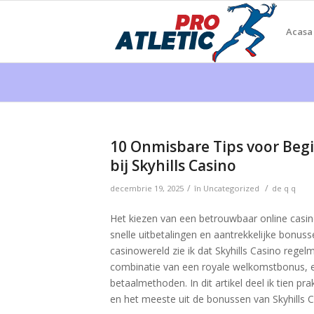
Acasa
10 Onmisbare Tips voor Beg
bij Skyhills Casino
/
/
decembrie 19, 2025
în
Uncategorized
de
q q
Het kiezen van een betrouwbaar online casino 
snelle uitbetalingen en aantrekkelijke bonuss
casinowereld zie ik dat Skyhills Casino reg
combinatie van een royale welkomstbonus, e
betaalmethoden. In dit artikel deel ik tien 
en het meeste uit de bonussen van Skyhills C