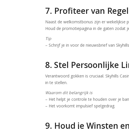
7. Profiteer van Reg
Naast de welkomstbonus zijn er wekelijkse p
Houd de promotiepagina in de gaten zodat je
Tip
– Schrijf je in voor de nieuwsbrief van Skyhi
8. Stel Persoonlijke L
Verantwoord gokken is cruciaal. Skyhills Casin
in te stellen.
Waarom dit belangrijk is
– Het helpt je controle te houden over je bank
– Het voorkomt impulsief spelgedrag.
9. Houd je Winsten en