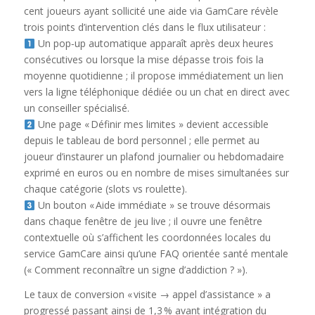
cent joueurs ayant sollicité une aide via GamCare révèle
trois points d’intervention clés dans le flux utilisateur :
Un pop‑up automatique apparaît après deux heures
consécutives ou lorsque la mise dépasse trois fois la
moyenne quotidienne ; il propose immédiatement un lien
vers la ligne téléphonique dédiée ou un chat en direct avec
un conseiller spécialisé.
Une page « Définir mes limites » devient accessible
depuis le tableau de bord personnel ; elle permet au
joueur d’instaurer un plafond journalier ou hebdomadaire
exprimé en euros ou en nombre de mises simultanées sur
chaque catégorie (slots vs roulette).
Un bouton « Aide immédiate » se trouve désormais
dans chaque fenêtre de jeu live ; il ouvre une fenêtre
contextuelle où s’affichent les coordonnées locales du
service GamCare ainsi qu’une FAQ orientée santé mentale
(« Comment reconnaître un signe d’addiction ? »).
Le taux de conversion « visite → appel d’assistance » a
progressé passant ainsi de 1,3 % avant intégration du