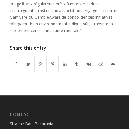
image®,aux régulateurs prêts à imposer cadres
contraignants ainsi qu’aux associations engagées comme
GamCare ou GambleAware·de consolider ces initiatives
afin garantir un environnement ludique sûr、transparentet
réellement centrésurla santé mentale.”
Share this entry
CONTACT
Strada : Bdul Basarabia