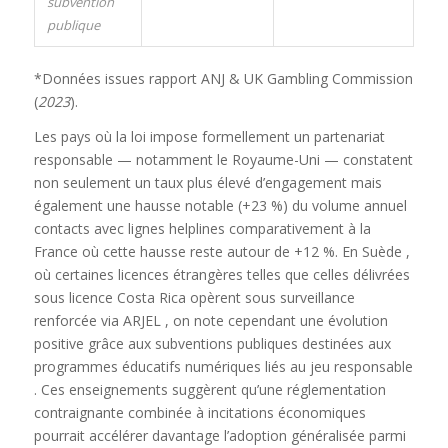
subvention
publique
*Données issues rapport ANJ & UK Gambling Commission
(
2023
).
Les pays où la loi impose formellement un partenariat
responsable — notamment le Royaume-Uni — constatent
non seulement un taux plus élevé d’engagement mais
également une hausse notable (+23 %) du volume annuel
contacts avec lignes helplines comparativement à la
France où cette hausse reste autour de +12 %. En Suède ,
où certaines licences étrangères telles que celles délivrées
sous licence Costa Rica opèrent sous surveillance
renforcée via ARJEL , on note cependant une évolution
positive grâce aux subventions publiques destinées aux
programmes éducatifs numériques liés au jeu responsable
. Ces enseignements suggèrent qu’une réglementation
contraignante combinée à incitations économiques
pourrait accélérer davantage l’adoption généralisée parmi