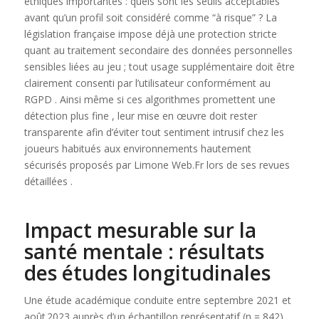
éthiques importantes : quels sont les seuils acceptables
avant qu’un profil soit considéré comme “à risque” ? La
législation française impose déjà une protection stricte
quant au traitement secondaire des données personnelles
sensibles liées au jeu ; tout usage supplémentaire doit être
clairement consenti par l’utilisateur conformément au
RGPD . Ainsi même si ces algorithmes promettent une
détection plus fine , leur mise en œuvre doit rester
transparente afin d’éviter tout sentiment intrusif chez les
joueurs habitués aux environnements hautement
sécurisés proposés par Limone Web.Fr lors de ses revues
détaillées .
Impact mesurable sur la
santé mentale : résultats
des études longitudinales
Une étude académique conduite entre septembre 2021 et
août 2023 auprès d’un échantillon représentatif (n = 842)