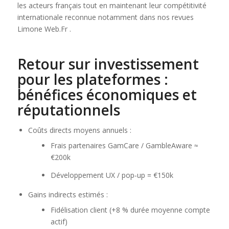
les acteurs français tout en maintenant leur compétitivité
internationale reconnue notamment dans nos revues
Limone Web.Fr .
Retour sur investissement
pour les plateformes :
bénéfices économiques et
réputationnels
Coûts directs moyens annuels :
Frais partenaires GamCare / GambleAware ≈
€200k
Développement UX / pop‑up = €150k
Gains indirects estimés :
Fidélisation client (+8 % durée moyenne compte
actif)