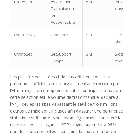
LuckySpin
Association
5 M
Jeux de c
Française du
classique
Jeu
Responsable
FortunePlay
GamCare
9 M
Live casin
slots
CryptoBet
BetSupport
3 M
Slots
Europe
crypto‑fri
Les plateformes listées ci‑dessus affichent toutes un
partenariat officiel avec un organisme d’aide reconnu par
l’État français ou européen. Le critère principal retenu pour
cette sélection est le volume de trafic mensuel déclaré à
l’ANJ : seules les sites dépassant le seuil de trois millions
d’euros de mise sont incluses afin d’assurer une pertinence
statistique suffisante. Nous avons également considéré la
diversité des catalogues – RTP moyen supérieur à 96 %
pour les slots présentés – ainsi que la capacité à toucher