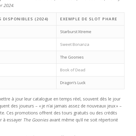
r 2024
.
 DISPONIBLES (2024)
EXEMPLE DE SLOT PHARE
Starburst Xtreme
Sweet Bonanza
The Goonies
Book of Dead
Dragon’s Luck
ttre à jour leur catalogue en temps réel, souvent dès le jour
réquent des joueurs – « je n’ai jamais assez de nouveaux jeux » –
e. Ces promotions offrent des tours gratuits ou des crédits
eur à essayer
The Goonies
avant même qu’il ne soit répertorié