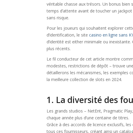
véritable chasse aux trésors. Un bonus bien 
temps d’attente avant de toucher un jackpot
sans risque.
Pour les joueurs qui souhaitent explorer cet
d’identification, le site
casino en ligne sans K
d’identité est either minimale ou inexistante.
plus récents.
Le fil conducteur de cet article montre com
modestes, restrictions de dépôt – trouve un
détaillerons les mécanismes, les exemples co
la meilleure collection de slots en 2024.
1. La diversité des fo
Les grands studios – NetEnt, Pragmatic Play,
chaque année plus d’une centaine de titres.
Grâce à des accords de licence exclusifs, le
tous ces fournisseurs, créant ainsi un catal