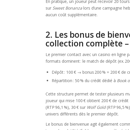
En pratique, un joueur peut recevoir 20 tours
sur
Sweet Bonanza
lors d’une campagne hebd
aucun coût supplémentaire.
2. Les bonus de bienv
collection complète –
Le premier contact avec un casino en ligne 
formats dominent : le match de dépôt (ex. 200
Dépôt : 100 € → bonus 200 % = 200 € de cré
Répartition : 50 % du crédit dédié à
Book o
Cette structure permet de tester plusieurs ma
joueur qui mise 100 € obtient 200 € de crédit et
(RTP 96,1 %), 30 € sur
Wolf Gold
(RTP 96,5 %)
univers différents dès le premier dépôt.
Le bonus de bienvenue agit également comme u