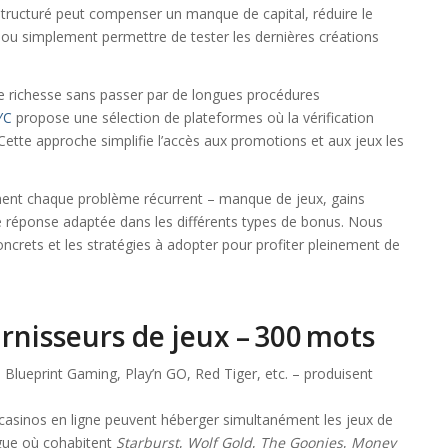
structuré peut compenser un manque de capital, réduire le
 ou simplement permettre de tester les dernières créations
te richesse sans passer par de longues procédures
YC
propose une sélection de plateformes où la vérification
 Cette approche simplifie l’accès aux promotions et aux jeux les
ment chaque problème récurrent – manque de jeux, gains
e réponse adaptée dans les différents types de bonus. Nous
ncrets et les stratégies à adopter pour profiter pleinement de
urnisseurs de jeux – 300 mots
 Blueprint Gaming, Play’n GO, Red Tiger, etc. – produisent
s casinos en ligne peuvent héberger simultanément les jeux de
ogue où cohabitent
Starburst
,
Wolf Gold
,
The Goonies
,
Money