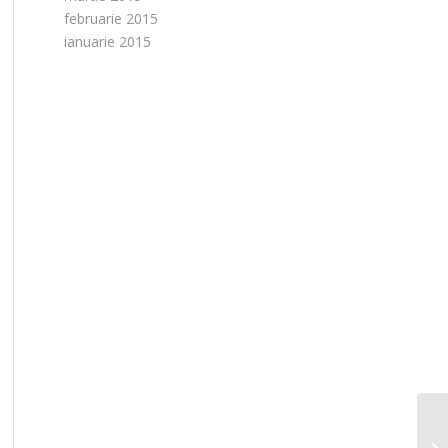
februarie 2015
ianuarie 2015
L’
qu