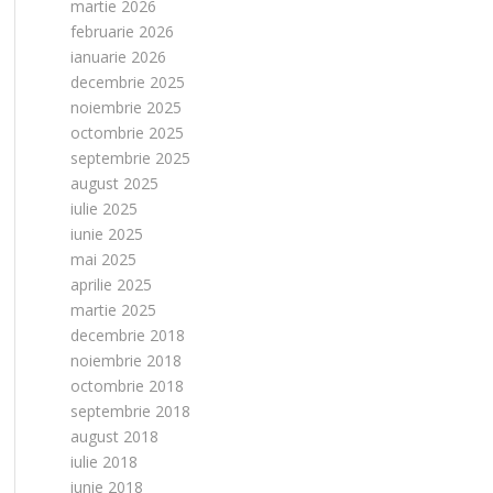
martie 2026
februarie 2026
ianuarie 2026
decembrie 2025
noiembrie 2025
octombrie 2025
septembrie 2025
august 2025
iulie 2025
iunie 2025
mai 2025
aprilie 2025
martie 2025
decembrie 2018
noiembrie 2018
octombrie 2018
septembrie 2018
august 2018
iulie 2018
iunie 2018