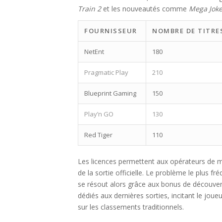
Train 2
et les nouveautés comme
Mega Joke
FOURNISSEUR
NOMBRE DE TITRES
NetEnt
180
Pragmatic Play
210
Blueprint Gaming
150
Play’n GO
130
Red Tiger
110
Les licences permettent aux opérateurs de me
de la sortie officielle. Le problème le plus f
se résout alors grâce aux bonus de découvert
dédiés aux dernières sorties, incitant le jou
sur les classements traditionnels.