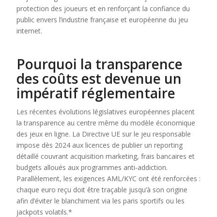
protection des joueurs et en renforçant la confiance du
public envers l’industrie française et européenne du jeu
internet.
Pourquoi la transparence
des coûts est devenue un
impératif réglementaire
Les récentes évolutions législatives européennes placent
la transparence au centre même du modèle économique
des jeux en ligne. La Directive UE sur le jeu responsable
impose dès 2024 aux licences de publier un reporting
détaillé couvrant acquisition marketing, frais bancaires et
budgets alloués aux programmes anti‑addiction.
Parallèlement, les exigences AML/KYC ont été renforcées :
chaque euro reçu doit être traçable jusqu’à son origine
afin d’éviter le blanchiment via les paris sportifs ou les
jackpots volatils.*