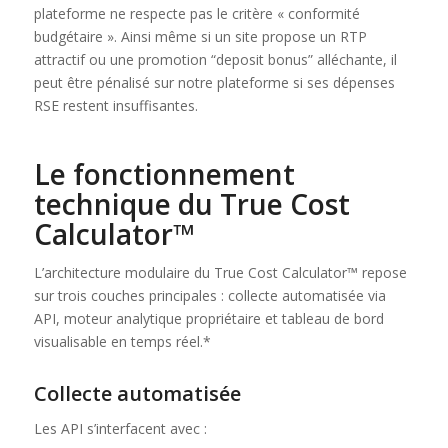
plateforme ne respecte pas le critère « conformité
budgétaire ». Ainsi même si un site propose un RTP
attractif ou une promotion “deposit bonus” alléchante, il
peut être pénalisé sur notre plateforme si ses dépenses
RSE restent insuffisantes.
Le fonctionnement
technique du True Cost
Calculator™
L’architecture modulaire du True Cost Calculator™ repose
sur trois couches principales : collecte automatisée via
API, moteur analytique propriétaire et tableau de bord
visualisable en temps réel.*
Collecte automatisée
Les API s’interfacent avec :