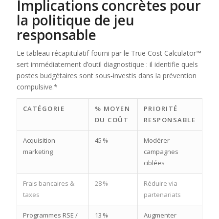
Implications concrètes pour
la politique de jeu
responsable
Le tableau récapitulatif fourni par le True Cost Calculator™
sert immédiatement d’outil diagnostique : il identifie quels
postes budgétaires sont sous‑investis dans la prévention
compulsive.*
CATÉGORIE
% MOYEN
PRIORITÉ
DU COÛT
RESPONSABLE
Acquisition
45 %
Modérer
marketing
campagnes
ciblées
Frais bancaires &
28 %
Réduire via
taxes
partenariats
Programmes RSE /
13 %
Augmenter