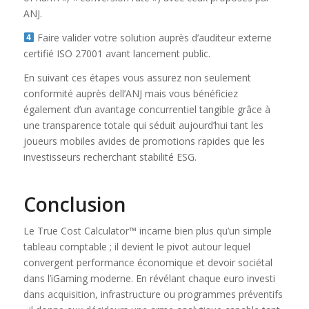
ANJ.
Faire valider votre solution auprès d’auditeur externe
certifié ISO 27001 avant lancement public.
En suivant ces étapes vous assurez non seulement
conformité auprès dell’ANJ mais vous bénéficiez
également d’un avantage concurrentiel tangible grâce à
une transparence totale qui séduit aujourd’hui tant les
joueurs mobiles avides de promotions rapides que les
investisseurs recherchant stabilité ESG.
Conclusion
Le True Cost Calculator™ incarne bien plus qu’un simple
tableau comptable ; il devient le pivot autour lequel
convergent performance économique et devoir sociétal
dans l’iGaming moderne. En révélant chaque euro investi
dans acquisition, infrastructure ou programmes préventifs