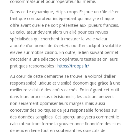
consommateur et pour l’opérateur lui‑même.
Dans cette dynamique, Httpstroops.Fr joue un rôle clé en
tant que comparateur indépendant qui analyse chaque
offre avant qu’elle ne soit présentée aux joueurs français.
Le calculateur devient alors un allié pour ces revues
spécialisées qui cherchent à mesurer la vraie valeur
ajoutée d’un bonus de
freebets
ou d’un jackpot à volatilité
élevée sur mobile casino. En outre, le lien suivant permet
d’accéder à une sélection d’opérateurs testés selon leurs
pratiques responsables :
https://troops.fr/
Au cœur de cette démarche se trouve la volonté d’allier
responsabilité ludique et viabilité économique grâce à une
meilleure visibilité des coûts cachés. En intégrant cet outil
dans leurs processus décisionnels, les acteurs peuvent
non seulement optimiser leurs marges mais aussi
concevoir des politiques de jeu responsable fondées sur
des données tangibles. Cet aperçu analysera comment le
calculateur transforme la gouvernance financière des sites
de jeux en ligne tout en soutenant les objectifs de