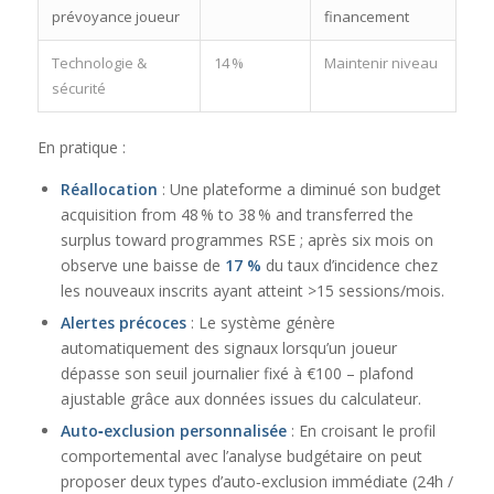
prévoyance joueur
financement
Technologie &
14 %
Maintenir niveau
sécurité
En pratique :
Réallocation
: Une plateforme a diminué son budget
acquisition from 48 % to 38 % and transferred the
surplus toward programmes RSE ; après six mois on
observe une baisse de
17 %
du taux d’incidence chez
les nouveaux inscrits ayant atteint >15 sessions/mois.
Alertes précoces
: Le système génère
automatiquement des signaux lorsqu’un joueur
dépasse son seuil journalier fixé à €100 – plafond
ajustable grâce aux données issues du calculateur.
Auto‑exclusion personnalisée
: En croisant le profil
comportemental avec l’analyse budgétaire on peut
proposer deux types d’auto‑exclusion immédiate (24h /