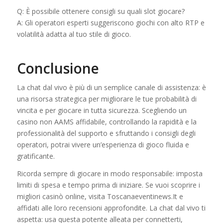
Q: È possibile ottenere consigli su quali slot giocare?
A: Gli operatori esperti suggeriscono giochi con alto RTP e
volatilità adatta al tuo stile di gioco.
Conclusione
La chat dal vivo è più di un semplice canale di assistenza: è
una risorsa strategica per migliorare le tue probabilità di
vincita e per giocare in tutta sicurezza. Scegliendo un
casino non AAMS affidabile, controllando la rapidità e la
professionalità del supporto e sfruttando i consigli degli
operatori, potrai vivere un’esperienza di gioco fluida e
gratificante.
Ricorda sempre di giocare in modo responsabile: imposta
limiti di spesa e tempo prima di iniziare. Se vuoi scoprire i
migliori casinò online, visita Toscanaeventinews.It e
affidati alle loro recensioni approfondite. La chat dal vivo ti
aspetta: usa questa potente alleata per connetterti,