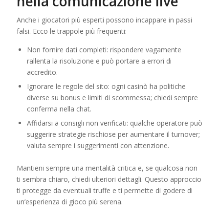
nella comunicazione live
Anche i giocatori più esperti possono incappare in passi
falsi. Ecco le trappole più frequenti:
Non fornire dati completi: rispondere vagamente
rallenta la risoluzione e può portare a errori di
accredito.
Ignorare le regole del sito: ogni casinò ha politiche
diverse su bonus e limiti di scommessa; chiedi sempre
conferma nella chat.
Affidarsi a consigli non verificati: qualche operatore può
suggerire strategie rischiose per aumentare il turnover;
valuta sempre i suggerimenti con attenzione.
Mantieni sempre una mentalità critica e, se qualcosa non
ti sembra chiaro, chiedi ulteriori dettagli. Questo approccio
ti protegge da eventuali truffe e ti permette di godere di
un’esperienza di gioco più serena.