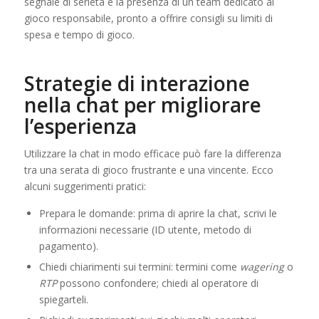
segnale di serietà è la presenza di un team dedicato al
gioco responsabile, pronto a offrire consigli su limiti di
spesa e tempo di gioco.
Strategie di interazione
nella chat per migliorare
l’esperienza
Utilizzare la chat in modo efficace può fare la differenza
tra una serata di gioco frustrante e una vincente. Ecco
alcuni suggerimenti pratici:
Prepara le domande: prima di aprire la chat, scrivi le
informazioni necessarie (ID utente, metodo di
pagamento).
Chiedi chiarimenti sui termini: termini come
wagering
o
RTP
possono confondere; chiedi al operatore di
spiegarteli.