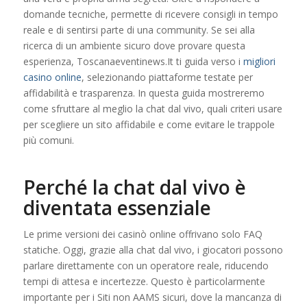
domande tecniche, permette di ricevere consigli in tempo
reale e di sentirsi parte di una community. Se sei alla
ricerca di un ambiente sicuro dove provare questa
esperienza, Toscanaeventinews.It ti guida verso i
migliori
casino online
, selezionando piattaforme testate per
affidabilità e trasparenza. In questa guida mostreremo
come sfruttare al meglio la chat dal vivo, quali criteri usare
per scegliere un sito affidabile e come evitare le trappole
più comuni.
Perché la chat dal vivo è
diventata essenziale
Le prime versioni dei casinò online offrivano solo FAQ
statiche. Oggi, grazie alla chat dal vivo, i giocatori possono
parlare direttamente con un operatore reale, riducendo
tempi di attesa e incertezze. Questo è particolarmente
importante per i Siti non AAMS sicuri, dove la mancanza di