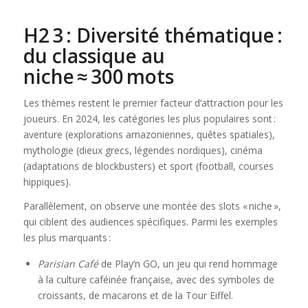
H2 3 : Diversité thématique :
du classique au
niche ≈ 300 mots
Les thèmes restent le premier facteur d’attraction pour les
joueurs. En 2024, les catégories les plus populaires sont :
aventure (explorations amazoniennes, quêtes spatiales),
mythologie (dieux grecs, légendes nordiques), cinéma
(adaptations de blockbusters) et sport (football, courses
hippiques).
Parallèlement, on observe une montée des slots « niche »,
qui ciblent des audiences spécifiques. Parmi les exemples
les plus marquants :
Parisian Café
de Play’n GO, un jeu qui rend hommage
à la culture caféinée française, avec des symboles de
croissants, de macarons et de la Tour Eiffel.