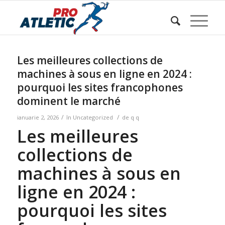
Sunteți aici:
Acasa
/
w Blog
/
Uncategorized
/
Les meilleures collections de machines à sous en ligne en
2024 : pourquoi ...
Les meilleures collections de
machines à sous en ligne en 2024 :
pourquoi les sites francophones
dominent le marché
/
/
ianuarie 2, 2026
în
Uncategorized
de
q q
Les meilleures
collections de
machines à sous en
ligne en 2024 :
pourquoi les sites