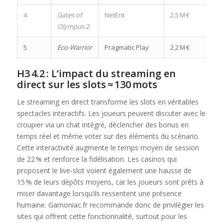
4
Gates of
NetEnt
2,5 M €
1/
Olympus 2
5
Eco‑Warrior
Pragmatic Play
2,2 M €
1/
H3 4.2 : L’impact du streaming en
direct sur les slots ≈ 130 mots
Le streaming en direct transforme les slots en véritables
spectacles interactifs. Les joueurs peuvent discuter avec le
croupier via un chat intégré, déclencher des bonus en
temps réel et même voter sur des éléments du scénario.
Cette interactivité augmente le temps moyen de session
de 22 % et renforce la fidélisation. Les casinos qui
proposent le live‑slot voient également une hausse de
15 % de leurs dépôts moyens, car les joueurs sont prêts à
miser davantage lorsqu’ils ressentent une présence
humaine. Gamoniac.fr recommande donc de privilégier les
sites qui offrent cette fonctionnalité, surtout pour les