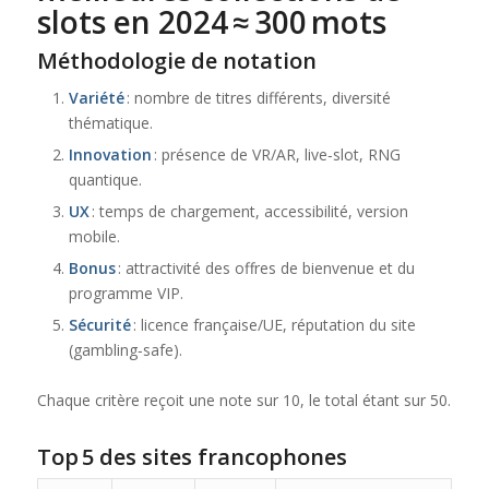
slots en 2024 ≈ 300 mots
Méthodologie de notation
Variété
: nombre de titres différents, diversité
thématique.
Innovation
: présence de VR/AR, live‑slot, RNG
quantique.
UX
: temps de chargement, accessibilité, version
mobile.
Bonus
: attractivité des offres de bienvenue et du
programme VIP.
Sécurité
: licence française/UE, réputation du site
(gambling‑safe).
Chaque critère reçoit une note sur 10, le total étant sur 50.
Top 5 des sites francophones