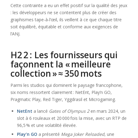
Cette contrainte a eu un effet positif sur la qualité des jeux
: les développeurs ne se contentent plus de créer des
graphismes tape‑à‑l’œil, ils veillent à ce que chaque titre
soit équilibré, équitable et conforme aux exigences de
l’ANJ.
H2 2 : Les fournisseurs qui
façonnent la « meilleure
collection » ≈ 350 mots
Parmi les studios qui dominent le paysage francophone,
six noms ressortent clairement : NetEnt, Play’n GO,
Pragmatic Play, Red Tiger, Yggdrasil et Microgaming.
NetEnt
a lancé
Gates of Olympus 2
en mars 2024, un
slot à 6 rouleaux et 20 000 fois la mise, avec un RTP de
96,5 % et une volatilité élevée.
Play’n GO
a présenté
Mega Joker Reloaded
, une