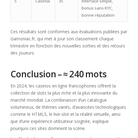
5
CasinoE
35
Interface simple,
bonus sans KYC,
bonne réputation
Ces résultats sont conformes aux évaluations publiées par
Gamoniac.fr, qui met à jour son classement chaque
trimestre en fonction des nouvelles sorties et des retours
des joueurs.
Conclusion – ≈ 240 mots
En 2024, les casinos en ligne francophones offrent la
collection de slots la plus riche et la plus innovante du
marché mondial. La combinaison d’un catalogue
volumineux, de thèmes variés, d’avancées technologiques
comme le HTML5, le live‑slot et la réalité virtuelle, ainsi
que d’une expérience utilisateur soignée, explique
pourquoi ces sites dominent la scène.