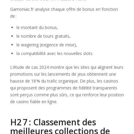
Gamoniac.fr analyse chaque offre de bonus en fonction
de :
le montant du bonus,
le nombre de tours gratuits,
le wagering (exigence de mise),
la compatibilité avec les nouvelles slots.
L’étude de cas 2024 montre que les sites qui alignent leurs
promotions sur les lancements de jeux obtiennent une
hausse de 18 % du trafic organique. De plus, les casinos
qui proposent des programmes de fidélité transparents
sont perçus comme plus sûrs, ce qui renforce leur position
de casino fiable en ligne.
H2 7 : Classement des
meilleures collections de