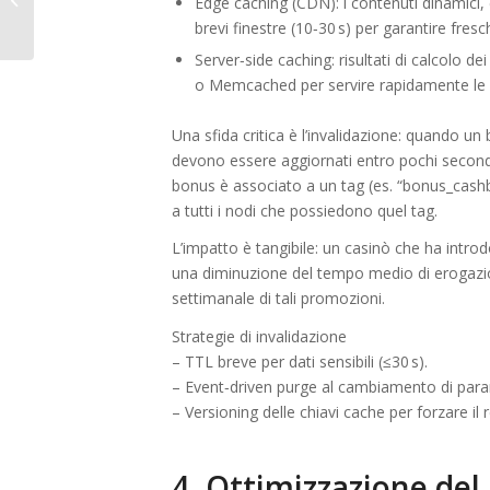
Edge caching (CDN): i contenuti dinamici,
2026
brevi finestre (10‑30 s) per garantire fres
Server‑side caching: risultati di calcolo 
o Memcached per servire rapidamente le r
Una sfida critica è l’invalidazione: quando un 
devono essere aggiornati entro pochi secondi.
bonus è associato a un tag (es. “bonus_cashb
a tutti i nodi che possiedono quel tag.
L’impatto è tangibile: un casinò che ha introd
una diminuzione del tempo medio di erogazion
settimanale di tali promozioni.
Strategie di invalidazione
– TTL breve per dati sensibili (≤30 s).
– Event‑driven purge al cambiamento di para
– Versioning delle chiavi cache per forzare il 
4. Ottimizzazione del