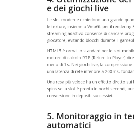
e dei giochi live
Le slot moderne richiedono una grande quanti
le texture, insieme a WebGL per il rendering 3D
streaming adattivo consente di caricare progr
giocatore, evitando blocchi durante il gamepl
HTML5 è ormai lo standard per le slot mobile
motore di calcolo RTP (Return to Player) dire
meno di 1 s. Nei giochi live, la compressione
una latenza di rete inferiore a 200 ms, fon
Una resa più veloce ha un effetto diretto sui bo
spins se la slot è pronta in pochi secondi, au
conversione in depositi successivi.
5. Monitoraggio in te
automatici