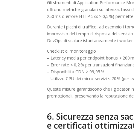
Gli strumenti di Application Performance Mo
offrono metriche granulari su latenza, tassi di
250 ms o errore HTTP 5xx > 0,5 %) permette d
Durante i picchi di traffico, ad esempio i tor
improvviso del tempo di risposta del servizi
DevOps di scalare istantaneamente i worker di
Checklist di monitoraggio
– Latency media per endpoint bonus < 200 m
– Error rate < 0,2 % per transazioni finanziarie
– Disponibilità CDN > 99,95 %.
– Utilizzo CPU dei micro‑servizi < 70 % (per evi
Queste misure garantiscono che i giocatori no
promozionali, preservando la reputazione del
6. Sicurezza senza sacr
e certificati ottimizza