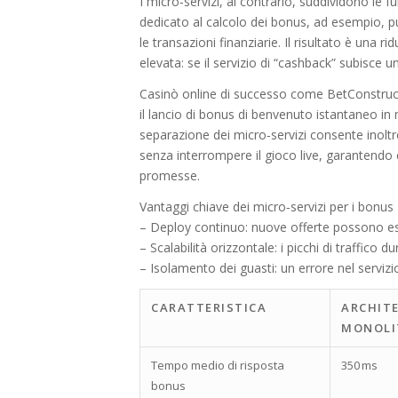
I micro‑servizi, al contrario, suddividono le 
dedicato al calcolo dei bonus, ad esempio, 
le transazioni finanziarie. Il risultato è una 
elevata: se il servizio di “cashback” subisce u
Casinò online di successo come BetConstruc
il lancio di bonus di benvenuto istantaneo i
separazione dei micro‑servizi consente inoltr
senza interrompere il gioco live, garantendo
promesse.
Vantaggi chiave dei micro‑servizi per i bonus
– Deploy continuo: nuove offerte possono ess
– Scalabilità orizzontale: i picchi di traffico
– Isolamento dei guasti: un errore nel serviz
CARATTERISTICA
ARCHIT
MONOLI
Tempo medio di risposta
350 ms
bonus