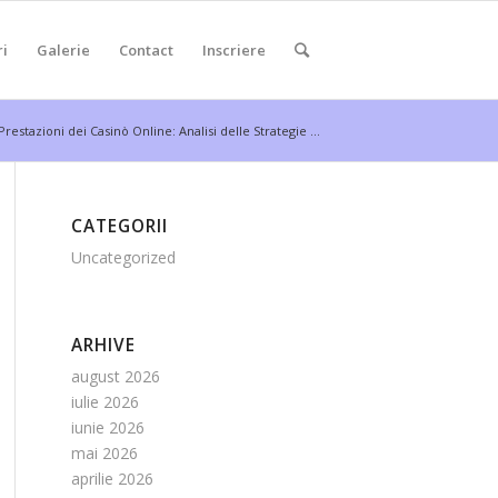
ri
Galerie
Contact
Inscriere
restazioni dei Casinò Online: Analisi delle Strategie ...
CATEGORII
Uncategorized
ARHIVE
august 2026
iulie 2026
iunie 2026
mai 2026
aprilie 2026