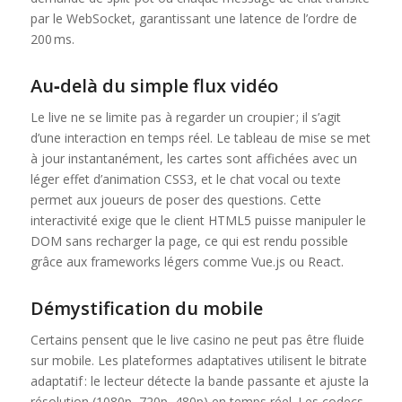
par le WebSocket, garantissant une latence de l’ordre de
200 ms.
Au‑delà du simple flux vidéo
Le live ne se limite pas à regarder un croupier ; il s’agit
d’une interaction en temps réel. Le tableau de mise se met
à jour instantanément, les cartes sont affichées avec un
léger effet d’animation CSS3, et le chat vocal ou texte
permet aux joueurs de poser des questions. Cette
interactivité exige que le client HTML5 puisse manipuler le
DOM sans recharger la page, ce qui est rendu possible
grâce aux frameworks légers comme Vue.js ou React.
Démystification du mobile
Certains pensent que le live casino ne peut pas être fluide
sur mobile. Les plateformes adaptatives utilisent le bitrate
adaptatif : le lecteur détecte la bande passante et ajuste la
résolution (1080p, 720p, 480p) en temps réel. Les codecs