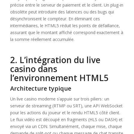
précise entre le serveur de paiement et le client. Un plug‑in
obsolète peut introduire des latences ou des bugs qui
désynchronisent le compteur. En éliminant ces
intermédiaires, le HTML5 réduit les points de défaillance,
assurant que le montant affiché correspond exactement à
la somme réellement accumulée.
2. L’intégration du live
casino dans
l’environnement HTML5
Architecture typique
Un live casino moderne s’appuie sur trois piliers : un
serveur de streaming (RTMP ou SRT), une API WebSocket
pour les actions du joueur et le rendu HTML5 côté client.
Le flux vidéo est découpé en fragments (HLS ou DASH) et
envoyé via un CDN. Simultanément, chaque mise, chaque
demande de split‑pot ou chaque message de chat transite