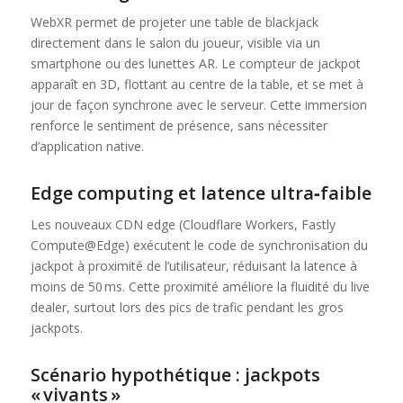
WebXR permet de projeter une table de blackjack
directement dans le salon du joueur, visible via un
smartphone ou des lunettes AR. Le compteur de jackpot
apparaît en 3D, flottant au centre de la table, et se met à
jour de façon synchrone avec le serveur. Cette immersion
renforce le sentiment de présence, sans nécessiter
d’application native.
Edge computing et latence ultra‑faible
Les nouveaux CDN edge (Cloudflare Workers, Fastly
Compute@Edge) exécutent le code de synchronisation du
jackpot à proximité de l’utilisateur, réduisant la latence à
moins de 50 ms. Cette proximité améliore la fluidité du live
dealer, surtout lors des pics de trafic pendant les gros
jackpots.
Scénario hypothétique : jackpots
« vivants »