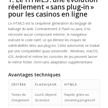
réellement « sans plug‑in »
pour les casinos en ligne
Le HTML5 est la cinquième génération du langage de
balisage du web. Contrairement à Flash ou Java, il ne
nécessite aucun composant externe ; le navigateur
exécute le code natif, ce qui élimine les risques de
vulnérabilités liées aux plug‑ins. Cette autonomie se traduit
par une compatibilité quasi universelle : Windows, macOS,
iOS, Android et même les consoles de jeu peuvent lancer
le même fichier
.html
sans adaptation supplémentaire.
Avantages techniques
CRITÈRE
FLASH/JAVA
HTML5
Temps de
Lourd, dépend
Rapide, grâce au
chargement
du lecteur
streaming progressif