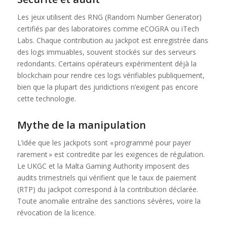
Les jeux utilisent des RNG (Random Number Generator)
certifiés par des laboratoires comme eCOGRA ou iTech
Labs. Chaque contribution au jackpot est enregistrée dans
des logs immuables, souvent stockés sur des serveurs
redondants. Certains opérateurs expérimentent déjà la
blockchain pour rendre ces logs vérifiables publiquement,
bien que la plupart des juridictions n’exigent pas encore
cette technologie.
Mythe de la manipulation
L’idée que les jackpots sont « programmé pour payer
rarement » est contredite par les exigences de régulation.
Le UKGC et la Malta Gaming Authority imposent des
audits trimestriels qui vérifient que le taux de paiement
(RTP) du jackpot correspond à la contribution déclarée.
Toute anomalie entraîne des sanctions sévères, voire la
révocation de la licence.