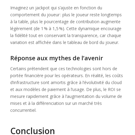
Imaginez un jackpot qui s’ajuste en fonction du
comportement du joueur : plus le joueur reste longtemps
à la table, plus le pourcentage de contribution augmente
légèrement (de 1 % à 1,5 %). Cette dynamique encourage
la fidélité tout en conservant la transparence, car chaque
variation est affichée dans le tableau de bord du joueur.
Réponse aux mythes de l’avenir
Certains prétendent que ces technologies sont hors de
portée financière pour les opérateurs. En réalité, les coûts
d’infrastructure sont amortis grâce à l’évolutivité du cloud
et aux modèles de paiement à l’usage. De plus, le ROI se
mesure rapidement grâce à l’augmentation du volume de
mises et à la différenciation sur un marché très
concurrentiel.
Conclusion