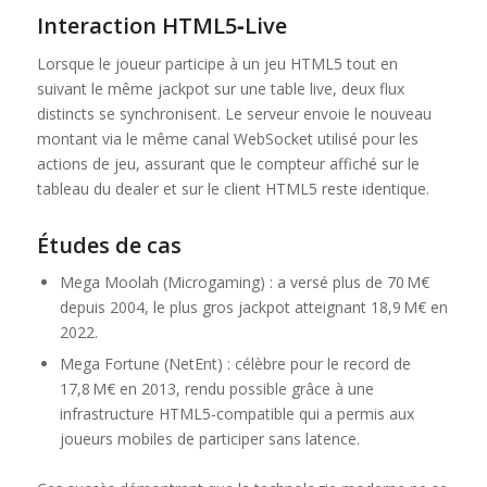
Interaction HTML5‑Live
Lorsque le joueur participe à un jeu HTML5 tout en
suivant le même jackpot sur une table live, deux flux
distincts se synchronisent. Le serveur envoie le nouveau
montant via le même canal WebSocket utilisé pour les
actions de jeu, assurant que le compteur affiché sur le
tableau du dealer et sur le client HTML5 reste identique.
Études de cas
Mega Moolah (Microgaming) : a versé plus de 70 M€
depuis 2004, le plus gros jackpot atteignant 18,9 M€ en
2022.
Mega Fortune (NetEnt) : célèbre pour le record de
17,8 M€ en 2013, rendu possible grâce à une
infrastructure HTML5‑compatible qui a permis aux
joueurs mobiles de participer sans latence.