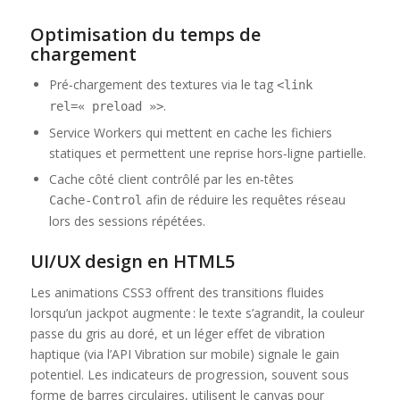
Optimisation du temps de
chargement
Pré‑chargement des textures via le tag
<link
.
rel=« preload »>
Service Workers qui mettent en cache les fichiers
statiques et permettent une reprise hors‑ligne partielle.
Cache côté client contrôlé par les en‑têtes
afin de réduire les requêtes réseau
Cache‑Control
lors des sessions répétées.
UI/UX design en HTML5
Les animations CSS3 offrent des transitions fluides
lorsqu’un jackpot augmente : le texte s’agrandit, la couleur
passe du gris au doré, et un léger effet de vibration
haptique (via l’API Vibration sur mobile) signale le gain
potentiel. Les indicateurs de progression, souvent sous
forme de barres circulaires, utilisent le canvas pour