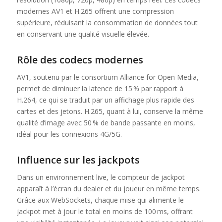
modernes AV1 et H.265 offrent une compression
supérieure, réduisant la consommation de données tout
en conservant une qualité visuelle élevée.
Rôle des codecs modernes
AV1, soutenu par le consortium Alliance for Open Media,
permet de diminuer la latence de 15 % par rapport à
H.264, ce qui se traduit par un affichage plus rapide des
cartes et des jetons. H.265, quant à lui, conserve la même
qualité d’image avec 50 % de bande passante en moins,
idéal pour les connexions 4G/5G.
Influence sur les jackpots
Dans un environnement live, le compteur de jackpot
apparaît à l’écran du dealer et du joueur en même temps.
Grâce aux WebSockets, chaque mise qui alimente le
jackpot met à jour le total en moins de 100 ms, offrant