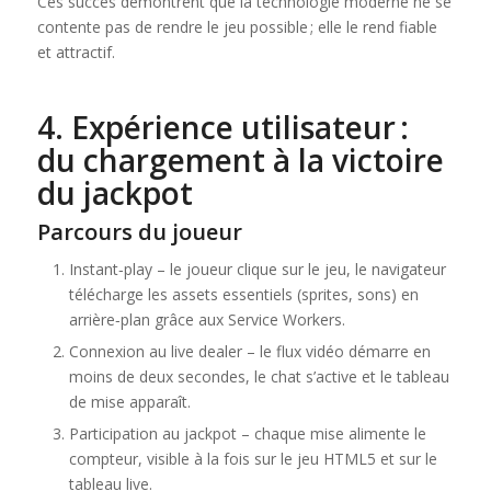
Ces succès démontrent que la technologie moderne ne se
contente pas de rendre le jeu possible ; elle le rend fiable
et attractif.
4. Expérience utilisateur :
du chargement à la victoire
du jackpot
Parcours du joueur
Instant‑play – le joueur clique sur le jeu, le navigateur
télécharge les assets essentiels (sprites, sons) en
arrière‑plan grâce aux Service Workers.
Connexion au live dealer – le flux vidéo démarre en
moins de deux secondes, le chat s’active et le tableau
de mise apparaît.
Participation au jackpot – chaque mise alimente le
compteur, visible à la fois sur le jeu HTML5 et sur le
tableau live.