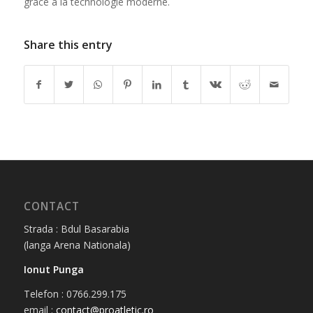
grâce à la technologie moderne.
Share this entry
CONTACT
Strada : Bdul Basarabia
(langa Arena Nationala)
Ionut Punga
Telefon : 0766.299.175
email :
contact@proatletic.ro