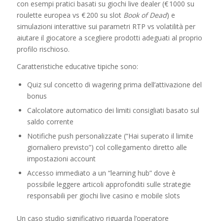
con esempi pratici basati su giochi live dealer (€ 1000 su
roulette europea vs € 200 su slot
Book of Dead
) e
simulazioni interattive sui parametri RTP vs volatilità per
aiutare il giocatore a scegliere prodotti adeguati al proprio
profilo rischioso.
Caratteristiche educative tipiche sono:
Quiz sul concetto di wagering prima dell’attivazione del
bonus
Calcolatore automatico dei limiti consigliati basato sul
saldo corrente
Notifiche push personalizzate (“Hai superato il limite
giornaliero previsto”) col collegamento diretto alle
impostazioni account
Accesso immediato a un “learning hub” dove è
possibile leggere articoli approfonditi sulle strategie
responsabili per giochi live casino e mobile slots
Un caso studio significativo riguarda l’operatore