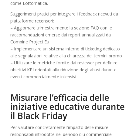
come Lottomatica​.
Suggerimenti pratici per integrare i feedback ricevuti da
piattaforme recensori:
– Aggiornare trimestralmente la sezione FAQ con le
raccomandazioni emerse dai report annualizzati da
Combine Project.Eu
– Implementare un sistema interno di ticketing dedicato
alle segnalazioni relative alla chiarezza dei termini promo
– Utilizzare le metriche fornite dai reviewer per definire
obiettivi KPI orientati alla riduzione degli abusi durante
eventi commercialmente intensivi
Misurare l’efficacia delle
iniziative educative durante
il Black Friday
Per valutare concretamente l’impatto delle misure
responsabili introdotte nel periodo più commerciale