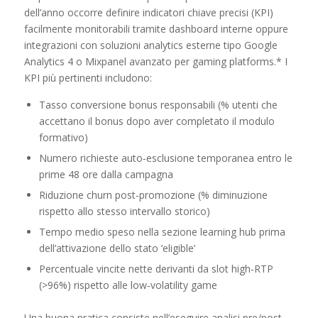
dell’anno occorre definire indicatori chiave precisi (KPI)
facilmente monitorabili tramite dashboard interne oppure
integrazioni con soluzioni analytics esterne tipo Google
Analytics 4 o Mixpanel avanzato per gaming platforms.* I
KPI più pertinenti includono:
Tasso conversione bonus responsabili (% utenti che
accettano il bonus dopo aver completato il modulo
formativo)
Numero richieste auto‑esclusione temporanea entro le
prime 48 ore dalla campagna
Riduzione churn post‑promozione (% diminuzione
rispetto allo stesso intervallo storico)
Tempo medio speso nella sezione learning hub prima
dell’attivazione dello stato ‘eligible’
Percentuale vincite nette derivanti da slot high‑RTP
(>96%) rispetto alle low‑volatility game
Una buona pratica consiste nell’eseguire analisi pre/post