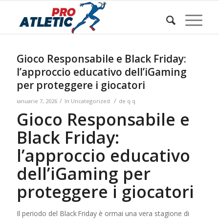
Sunteți aici:
Acasa
/
w Blog
/
Uncategorized
/
Gioco Responsabile e Black Friday: l’approccio educativo
dell’iGaming per...
Gioco Responsabile e Black Friday:
l’approccio educativo dell’iGaming
per proteggere i giocatori
/
/
ianuarie 7, 2026
în
Uncategorized
de
q q
Gioco Responsabile e
Black Friday:
l’approccio educativo
dell’iGaming per
proteggere i giocatori
Il periodo del Black Friday è ormai una vera stagione di