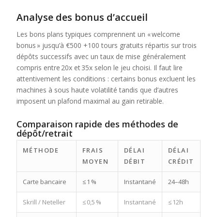
Analyse des bonus d’accueil
Les bons plans typiques comprennent un « welcome
bonus » jusqu’à €500 +100 tours gratuits répartis sur trois
dépôts successifs avec un taux de mise généralement
compris entre 20x et 35x selon le jeu choisi. Il faut lire
attentivement les conditions : certains bonus excluent les
machines à sous haute volatilité tandis que d’autres
imposent un plafond maximal au gain retirable.
Comparaison rapide des méthodes de
dépôt/retrait
MÉTHODE
FRAIS
DÉLAI
DÉLAI
MOYEN
DÉBIT
CRÉDIT
Carte bancaire
≤ 1 %
Instantané
24–48h
Skrill / Neteller
≤ 0,5 %
Instantané
≤ 12h