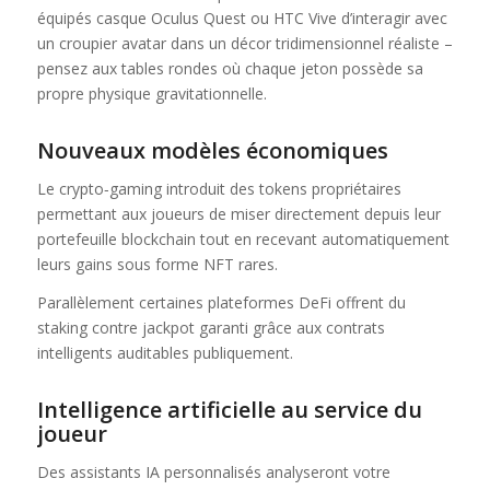
équipés casque Oculus Quest ou HTC Vive d’interagir avec
un croupier avatar dans un décor tridimensionnel réaliste –
pensez aux tables rondes où chaque jeton possède sa
propre physique gravitationnelle.
Nouveaux modèles économiques
Le crypto‑gaming introduit des tokens propriétaires
permettant aux joueurs de miser directement depuis leur
portefeuille blockchain tout en recevant automatiquement
leurs gains sous forme NFT rares.
Parallèlement certaines plateformes DeFi offrent du
staking contre jackpot garanti grâce aux contrats
intelligents auditables publiquement.
Intelligence artificielle au service du
joueur
Des assistants IA personnalisés analyseront votre