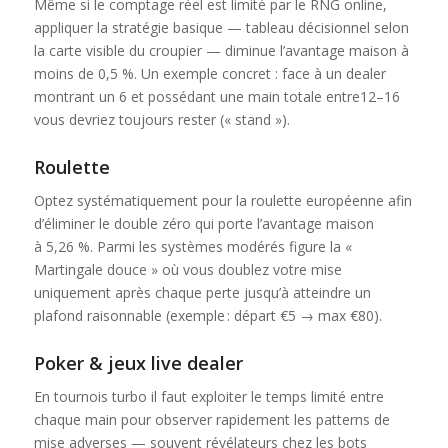
Même si le comptage réel est limité par le RNG online,
appliquer la stratégie basique — tableau décisionnel selon
la carte visible du croupier — diminue l’avantage maison à
moins de 0,5 %. Un exemple concret : face à un dealer
montrant un 6 et possédant une main totale entre12–16
vous devriez toujours rester (« stand »).
Roulette
Optez systématiquement pour la roulette européenne afin
d’éliminer le double zéro qui porte l’avantage maison
à 5,26 %. Parmi les systèmes modérés figure la «
Martingale douce » où vous doublez votre mise
uniquement après chaque perte jusqu’à atteindre un
plafond raisonnable (exemple : départ €5 → max €80).
Poker & jeux live dealer
En tournois turbo il faut exploiter le temps limité entre
chaque main pour observer rapidement les patterns de
mise adverses — souvent révélateurs chez les bots