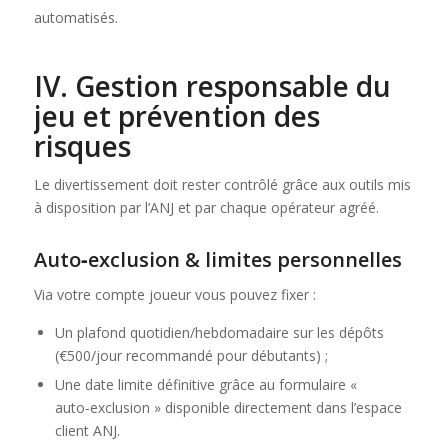
automatisés.
IV. Gestion responsable du
jeu et prévention des
risques
Le divertissement doit rester contrôlé grâce aux outils mis
à disposition par l’ANJ et par chaque opérateur agréé.
Auto‑exclusion & limites personnelles
Via votre compte joueur vous pouvez fixer :
Un plafond quotidien/hebdomadaire sur les dépôts
(€500/jour recommandé pour débutants) ;
Une date limite définitive grâce au formulaire «
auto‑exclusion » disponible directement dans l’espace
client ANJ.