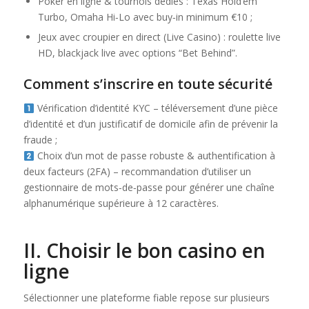
Poker en ligne & tournois dédiés : Texas Hold’em
Turbo, Omaha Hi‑Lo avec buy‑in minimum €10 ;
Jeux avec croupier en direct (Live Casino) : roulette live
HD, blackjack live avec options “Bet Behind”.
Comment s’inscrire en toute sécurité
Vérification d’identité KYC – téléversement d’une pièce
d’identité et d’un justificatif de domicile afin de prévenir la
fraude ;
Choix d’un mot de passe robuste & authentification à
deux facteurs (2FA) – recommandation d’utiliser un
gestionnaire de mots‑de‑passe pour générer une chaîne
alphanumérique supérieure à 12 caractères.
II. Choisir le bon casino en
ligne
Sélectionner une plateforme fiable repose sur plusieurs