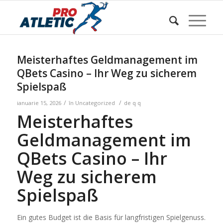
Sunteți aici:
Acasa
/
w Blog
/
Uncategorized
/
Meisterhaftes Geldmanagement im QBets Casino – Ihr Weg
zu sicherem Spi...
Meisterhaftes Geldmanagement im
QBets Casino – Ihr Weg zu sicherem
Spielspaß
/
/
ianuarie 15, 2026
în
Uncategorized
de
q q
Meisterhaftes
Geldmanagement im
QBets Casino – Ihr
Weg zu sicherem
Spielspaß
Ein gutes Budget ist die Basis für langfristigen Spielgenuss.