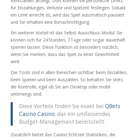
Kennzahlen anzeigt. Dort können Sie persönliche Limits
für Einzahlungen, Verluste und Spielzeit festlegen. Sobald
ein Limit erreicht ist, wird das Spiel automatisch pausiert
und Sie erhalten eine Benachrichtigung.
Ein weiterer Vorteil ist das Selbst‑Ausschluss‑Modul. Sie
können sich für 24 Stunden, 7 Tage oder sogar dauerhaft
sperren lassen. Diese Funktion ist besonders nützlich,
wenn Sie merken, dass das Spiel zu einer Gewohnheit
wird.
Die Tools sind in allen Bereichen sichtbar: beim Einzahlen,
beim Spielen und beim Auszahlen. So behalten Sie stets
die Kontrolle, egal ob Sie am Desktop oder mobil
unterwegs sind.
Diese Vorteile finden Sie exakt bei
QBets
Casino Casino
, das ein umfassendes
Budget‑Management bereitstellt.
Zusätzlich bietet das Casino Echtzeit‑Statistiken, die