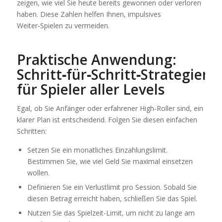
zeigen, wie viel Sie heute bereits gewonnen oder verloren
haben. Diese Zahlen helfen Ihnen, impulsives
Weiter‑Spielen zu vermeiden.
Praktische Anwendung:
Schritt‑für‑Schritt‑Strategien
für Spieler aller Levels
Egal, ob Sie Anfänger oder erfahrener High‑Roller sind, ein
klarer Plan ist entscheidend. Folgen Sie diesen einfachen
Schritten:
Setzen Sie ein monatliches Einzahlungslimit.
Bestimmen Sie, wie viel Geld Sie maximal einsetzen
wollen.
Definieren Sie ein Verlustlimit pro Session. Sobald Sie
diesen Betrag erreicht haben, schließen Sie das Spiel.
Nutzen Sie das Spielzeit‑Limit, um nicht zu lange am