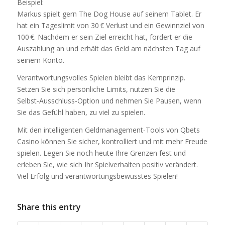
Beispiel:
Markus spielt gern The Dog House auf seinem Tablet. Er
hat ein Tageslimit von 30 € Verlust und ein Gewinnziel von
100 €. Nachdem er sein Ziel erreicht hat, fordert er die
Auszahlung an und erhält das Geld am nächsten Tag auf
seinem Konto.
Verantwortungsvolles Spielen bleibt das Kernprinzip.
Setzen Sie sich persönliche Limits, nutzen Sie die
Selbst‑Ausschluss‑Option und nehmen Sie Pausen, wenn
Sie das Gefühl haben, zu viel zu spielen.
Mit den intelligenten Geldmanagement‑Tools von Qbets
Casino können Sie sicher, kontrolliert und mit mehr Freude
spielen. Legen Sie noch heute Ihre Grenzen fest und
erleben Sie, wie sich Ihr Spielverhalten positiv verändert.
Viel Erfolg und verantwortungsbewusstes Spielen!
Share this entry