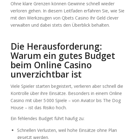
Ohne klare Grenzen können Gewinne schnell wieder
verloren gehen. In diesem Leitfaden erfahren Sie, wie Sie
mit den Werkzeugen von Qbets Casino Ihr Geld clever
verwalten und dabei stets den Überblick behalten.
Die Herausforderung:
Warum ein gutes Budget
beim Online Casino
unverzichtbar ist
Viele Spieler starten begeistert, verlieren aber schnell die
Kontrolle über ihre Einsätze. Besonders in einem Online
Casino mit über 5 000 Spiele – von Aviator bis The Dog
House – ist das Risiko hoch.
Ein fehlendes Budget führt häufig zu:
Schnellen Verlusten, weil hohe Einsätze ohne Plan
gesetzt werden.