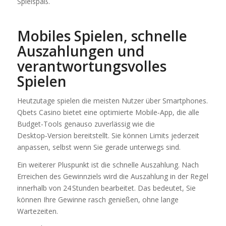
Spielspaß.
Mobiles Spielen, schnelle
Auszahlungen und
verantwortungsvolles
Spielen
Heutzutage spielen die meisten Nutzer über Smartphones.
Qbets Casino bietet eine optimierte Mobile‑App, die alle
Budget‑Tools genauso zuverlässig wie die
Desktop‑Version bereitstellt. Sie können Limits jederzeit
anpassen, selbst wenn Sie gerade unterwegs sind.
Ein weiterer Pluspunkt ist die schnelle Auszahlung. Nach
Erreichen des Gewinnziels wird die Auszahlung in der Regel
innerhalb von 24 Stunden bearbeitet. Das bedeutet, Sie
können Ihre Gewinne rasch genießen, ohne lange
Wartezeiten.