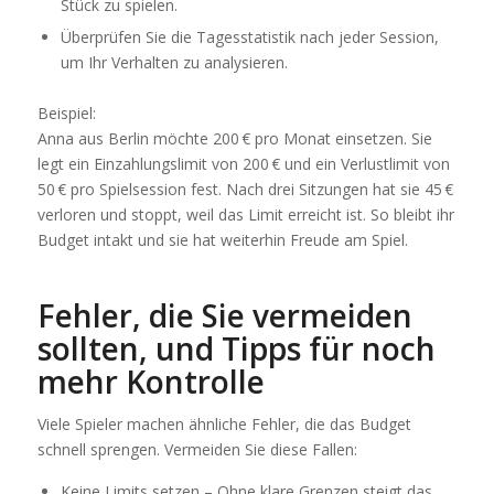
Stück zu spielen.
Überprüfen Sie die Tagesstatistik nach jeder Session,
um Ihr Verhalten zu analysieren.
Beispiel:
Anna aus Berlin möchte 200 € pro Monat einsetzen. Sie
legt ein Einzahlungslimit von 200 € und ein Verlustlimit von
50 € pro Spielsession fest. Nach drei Sitzungen hat sie 45 €
verloren und stoppt, weil das Limit erreicht ist. So bleibt ihr
Budget intakt und sie hat weiterhin Freude am Spiel.
Fehler, die Sie vermeiden
sollten, und Tipps für noch
mehr Kontrolle
Viele Spieler machen ähnliche Fehler, die das Budget
schnell sprengen. Vermeiden Sie diese Fallen:
Keine Limits setzen – Ohne klare Grenzen steigt das