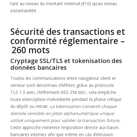
tant au niveau du montant minimal (€10) qu’au niveau
instantanéité.
Sécurité des transactions et
conformité réglementaire –
260 mots
Cryptage SSL/TLS et tokenisation des
données bancaires
Toutes les communications entre navigateur client et
serveur sont désormais chiffrées grâce au protocole
TLS 1.​3 avec chiffrement AES‑256 bits ; cela empêche
toute interception malveillante pendant la phase critique
du dépôt ou retrait.
La tokenisation convertit chaque
donnée sensible en jeton alphanumérique unique
utilisé uniquement pour valider la transaction future.
Cette approche minimise l’exposition directe aux bases
bancaires internes afin que même en cas d’intrusion