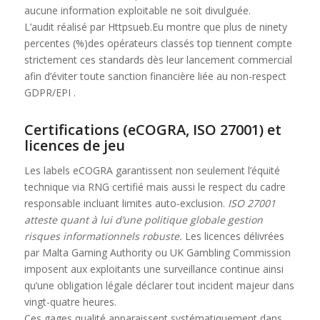
aucune information exploitable ne soit divulguée.
L’audit réalisé par Httpsueb.Eu montre que plus de ninety
percentes (%)des opérateurs classés top tiennent compte
strictement ces standards dès leur lancement commercial
afin d’éviter toute sanction financière liée au non-respect
GDPR/EPI .
Certifications (eCOGRA, ISO 27001) et
licences de jeu
Les labels eCOGRA garantissent non seulement l’équité
technique via RNG certifié mais aussi le respect du cadre
responsable incluant limites auto‑exclusion.
ISO 27001
atteste quant à lui d’une politique globale gestion
risques informationnels robuste.
Les licences délivrées
par Malta Gaming Authority ou UK Gambling Commission
imposent aux exploitants une surveillance continue ainsi
qu’une obligation légale déclarer tout incident majeur dans
vingt-quatre heures.
Ces gages qualité apparaissent systématiquement dans