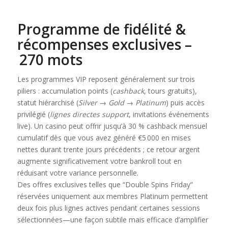
Programme de fidélité &
récompenses exclusives –
270 mots
Les programmes VIP reposent généralement sur trois
piliers : accumulation points (
cashback
, tours gratuits),
statut hiérarchisé (
Silver → Gold → Platinum
) puis accès
privilégié (
lignes directes support
, invitations événements
live). Un casino peut offrir jusqu’à 30 % cashback mensuel
cumulatif dès que vous avez généré €5 000 en mises
nettes durant trente jours précédents ; ce retour argent
augmente significativement votre bankroll tout en
réduisant votre variance personnelle.
Des offres exclusives telles que “Double Spins Friday”
réservées uniquement aux membres Platinum permettent
deux fois plus lignes actives pendant certaines sessions
sélectionnées—une façon subtile mais efficace d’amplifier