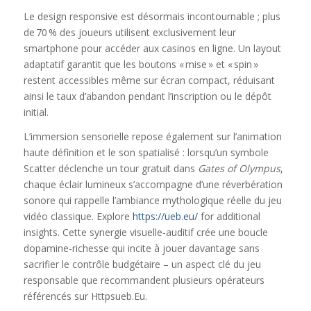
Le design responsive est désormais incontournable ; plus
de 70 % des joueurs utilisent exclusivement leur
smartphone pour accéder aux casinos en ligne. Un layout
adaptatif garantit que les boutons « mise » et « spin »
restent accessibles même sur écran compact, réduisant
ainsi le taux d’abandon pendant l’inscription ou le dépôt
initial.
L’immersion sensorielle repose également sur l’animation
haute définition et le son spatialisé : lorsqu’un symbole
Scatter déclenche un tour gratuit dans
Gates of Olympus
,
chaque éclair lumineux s’accompagne d’une réverbération
sonore qui rappelle l’ambiance mythologique réelle du jeu
vidéo classique. Explore
https://ueb.eu/
for additional
insights. Cette synergie visuelle‑auditif crée une boucle
dopamine‑richesse qui incite à jouer davantage sans
sacrifier le contrôle budgétaire – un aspect clé du jeu
responsable que recommandent plusieurs opérateurs
référencés sur Httpsueb.Eu.