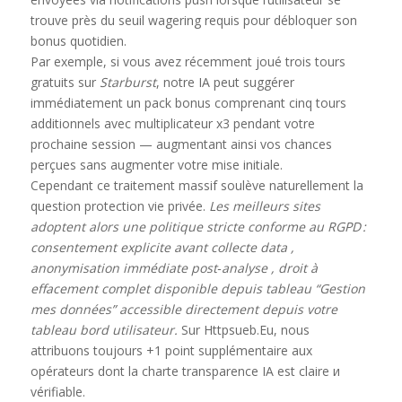
trouve près du seuil wagering requis pour débloquer son
bonus quotidien.
Par exemple, si vous avez récemment joué trois tours
gratuits sur
Starburst
, notre IA peut suggérer
immédiatement un pack bonus comprenant cinq tours
additionnels avec multiplicateur x3 pendant votre
prochaine session — augmentant ainsi vos chances
perçues sans augmenter votre mise initiale.
Cependant ce traitement massif soulève naturellement la
question protection vie privée.
Les meilleurs sites
adoptent alors une politique stricte conforme au RGPD :
consentement explicite avant collecte data ,
anonymisation immédiate post‑analyse , droit à
effacement complet disponible depuis tableau “Gestion
mes données” accessible directement depuis votre
tableau bord utilisateur.
Sur Httpsueb.Eu, nous
attribuons toujours +1 point supplémentaire aux
opérateurs dont la charte transparence IA est claire и
vérifiable.​