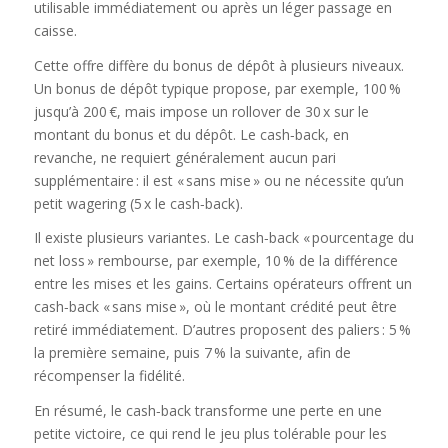
utilisable immédiatement ou après un léger passage en
caisse.
Cette offre diffère du bonus de dépôt à plusieurs niveaux.
Un bonus de dépôt typique propose, par exemple, 100 %
jusqu’à 200 €, mais impose un rollover de 30 x sur le
montant du bonus et du dépôt. Le cash‑back, en
revanche, ne requiert généralement aucun pari
supplémentaire : il est « sans mise » ou ne nécessite qu’un
petit wagering (5 x le cash‑back).
Il existe plusieurs variantes. Le cash‑back « pourcentage du
net loss » rembourse, par exemple, 10 % de la différence
entre les mises et les gains. Certains opérateurs offrent un
cash‑back « sans mise », où le montant crédité peut être
retiré immédiatement. D’autres proposent des paliers : 5 %
la première semaine, puis 7 % la suivante, afin de
récompenser la fidélité.
En résumé, le cash‑back transforme une perte en une
petite victoire, ce qui rend le jeu plus tolérable pour les