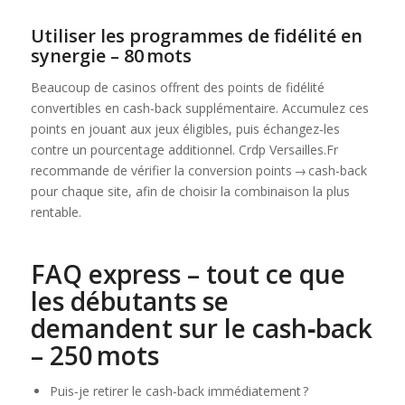
Utiliser les programmes de fidélité en
synergie – 80 mots
Beaucoup de casinos offrent des points de fidélité
convertibles en cash‑back supplémentaire. Accumulez ces
points en jouant aux jeux éligibles, puis échangez‑les
contre un pourcentage additionnel. Crdp Versailles.Fr
recommande de vérifier la conversion points → cash‑back
pour chaque site, afin de choisir la combinaison la plus
rentable.
FAQ express – tout ce que
les débutants se
demandent sur le cash‑back
– 250 mots
Puis‑je retirer le cash‑back immédiatement ?