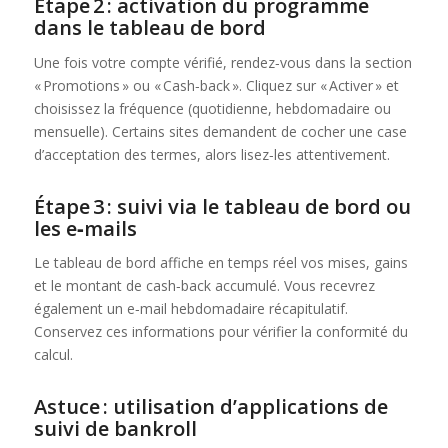
Étape 2 : activation du programme
dans le tableau de bord
Une fois votre compte vérifié, rendez‑vous dans la section
« Promotions » ou « Cash‑back ». Cliquez sur « Activer » et
choisissez la fréquence (quotidienne, hebdomadaire ou
mensuelle). Certains sites demandent de cocher une case
d’acceptation des termes, alors lisez‑les attentivement.
Étape 3 : suivi via le tableau de bord ou
les e‑mails
Le tableau de bord affiche en temps réel vos mises, gains
et le montant de cash‑back accumulé. Vous recevrez
également un e‑mail hebdomadaire récapitulatif.
Conservez ces informations pour vérifier la conformité du
calcul.
Astuce : utilisation d’applications de
suivi de bankroll