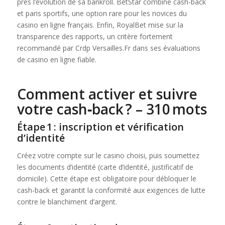
près l’évolution de sa bankroll. BetStar combine cash‑back
et paris sportifs, une option rare pour les novices du
casino en ligne français. Enfin, RoyalBet mise sur la
transparence des rapports, un critère fortement
recommandé par Crdp Versailles.Fr dans ses évaluations
de casino en ligne fiable.
Comment activer et suivre
votre cash‑back ? – 310 mots
Étape 1 : inscription et vérification
d’identité
Créez votre compte sur le casino choisi, puis soumettez
les documents d’identité (carte d’identité, justificatif de
domicile). Cette étape est obligatoire pour débloquer le
cash‑back et garantit la conformité aux exigences de lutte
contre le blanchiment d’argent.