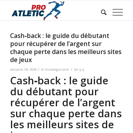
Sunteți aici:
Acasa
/
w Blog
/
Uncategorized
/
Cash‑back : le guide du débutant pour récupérer de l’argent
sur chaque...
Cash‑back : le guide du débutant
pour récupérer de l’argent sur
chaque perte dans les meilleurs sites
de jeux
/
/
ianuarie 18, 2026
în
Uncategorized
de
q q
Cash‑back : le guide
du débutant pour
récupérer de l’argent
sur chaque perte dans
les meilleurs sites de