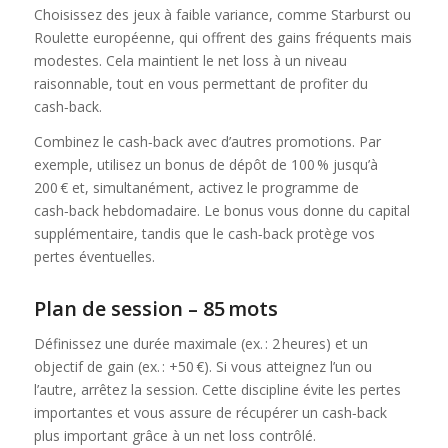
Choisissez des jeux à faible variance, comme Starburst ou
Roulette européenne, qui offrent des gains fréquents mais
modestes. Cela maintient le net loss à un niveau
raisonnable, tout en vous permettant de profiter du
cash‑back.
Combinez le cash‑back avec d’autres promotions. Par
exemple, utilisez un bonus de dépôt de 100 % jusqu’à
200 € et, simultanément, activez le programme de
cash‑back hebdomadaire. Le bonus vous donne du capital
supplémentaire, tandis que le cash‑back protège vos
pertes éventuelles.
Plan de session – 85 mots
Définissez une durée maximale (ex. : 2 heures) et un
objectif de gain (ex. : +50 €). Si vous atteignez l’un ou
l’autre, arrêtez la session. Cette discipline évite les pertes
importantes et vous assure de récupérer un cash‑back
plus important grâce à un net loss contrôlé.