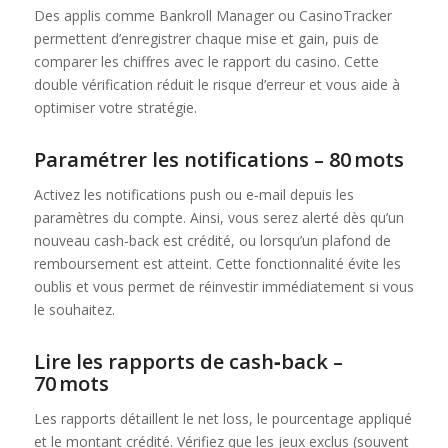
Des applis comme Bankroll Manager ou CasinoTracker
permettent d’enregistrer chaque mise et gain, puis de
comparer les chiffres avec le rapport du casino. Cette
double vérification réduit le risque d’erreur et vous aide à
optimiser votre stratégie.
Paramétrer les notifications – 80 mots
Activez les notifications push ou e‑mail depuis les
paramètres du compte. Ainsi, vous serez alerté dès qu’un
nouveau cash‑back est crédité, ou lorsqu’un plafond de
remboursement est atteint. Cette fonctionnalité évite les
oublis et vous permet de réinvestir immédiatement si vous
le souhaitez.
Lire les rapports de cash‑back –
70 mots
Les rapports détaillent le net loss, le pourcentage appliqué
et le montant crédité. Vérifiez que les jeux exclus (souvent