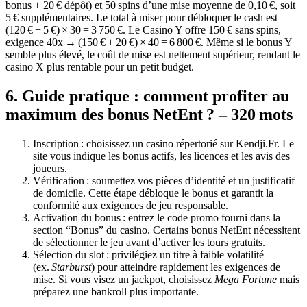
bonus + 20 € dépôt) et 50 spins d’une mise moyenne de 0,10 €, soit
5 € supplémentaires. Le total à miser pour débloquer le cash est
(120 € + 5 €) × 30 = 3 750 €. Le Casino Y offre 150 € sans spins,
exigence 40x → (150 € + 20 €) × 40 = 6 800 €. Même si le bonus Y
semble plus élevé, le coût de mise est nettement supérieur, rendant le
casino X plus rentable pour un petit budget.
6. Guide pratique : comment profiter au
maximum des bonus NetEnt ? – 320 mots
Inscription : choisissez un casino répertorié sur Kendji.Fr. Le
site vous indique les bonus actifs, les licences et les avis des
joueurs.
Vérification : soumettez vos pièces d’identité et un justificatif
de domicile. Cette étape débloque le bonus et garantit la
conformité aux exigences de jeu responsable.
Activation du bonus : entrez le code promo fourni dans la
section “Bonus” du casino. Certains bonus NetEnt nécessitent
de sélectionner le jeu avant d’activer les tours gratuits.
Sélection du slot : privilégiez un titre à faible volatilité
(ex.
Starburst
) pour atteindre rapidement les exigences de
mise. Si vous visez un jackpot, choisissez
Mega Fortune
mais
préparez une bankroll plus importante.