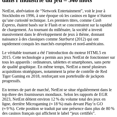
NetEnt, abréviation de “Network Entertainment”, voit le jour à
Stockholm en 1996, à une époque où les casinos en ligne n’étaient
qu’une curiosité technique. Les premiers titres, comme
Cash
Express
, étaient basés sur le Flash et se concentraient sur la rapidité
de chargement. Au tournant du millénaire, la société a investi
massivement dans le développement de jeux à thème, donnant
naissance à des classiques comme
Starburst
(2012) qui ont
rapidement conquis les marchés européens et nord‑américains.
Le véritable tournant a été l’introduction du moteur HTML5 en
2015. Cette technologie a permis aux jeux NetEnt de fonctionner sur
tous les appareils : ordinateurs, tablettes et smartphones, sans perte
de qualité graphique. En même temps, NetEnt a mené plusieurs
acquisitions stratégiques, notamment la prise de contrôle de Red
Tiger Gaming en 2018, renforçant son portefeuille de jackpots
progressifs.
En termes de part de marché, NetEnt se situe régulièrement dans le
top‑three des fournisseurs mondiaux. Selon les rapports de EGR
2023, NetEnt détient environ 12 % du volume total des jeux en
ligne, derrière Microgaming (≈ 18 %) mais devant Play’n GO
(≈ 9 %). Cette position se traduit par une présence dans plus de 80 %
des casinos français qui affichent le label “jeux certifiés”.