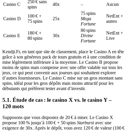
250 € sans
Casino C
40x
–
Aucun
spins
75 spins
100 € +
NetEnt +
Casino D
25x
Mega
75 spins
autres
Fortune
80 spins
180 € +
NetEnt +
Casino E
30x
Divine
80 spins
Live
Fortune
Kendji.Fr, en tant que site de classement, place le Casino A en tête
grâce à son généreux pack de tours gratuits et à une condition de
mise légèrement inférieure à la moyenne. Le Casino B propose
moins de spins mais compense avec une offre valable sur tous les
jeux, ce qui peut convenir aux joueurs qui souhaitent explorer
d’autres fournisseurs. Le Casino C mise sur un gros montant sans
spins, idéal pour les gros dépôts mais moins attractif pour les
débutants qui préfèrent tester avant d’investir.
5.1. Étude de cas : le casino X vs. le casino Y –
120 mots
Supposons que vous disposiez de 20 € à miser. Le Casino X
propose 100 % jusqu’à 100 € + 50 spins
Starburst
avec une
exigence de 30x. Après le dépôt, vous avez 120 € de valeur (100 €