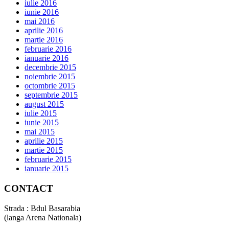
iulie 2016
iunie 2016
mai 2016
aprilie 2016
martie 2016
februarie 2016
ianuarie 2016
decembrie 2015
noiembrie 2015
octombrie 2015
septembrie 2015
august 2015
iulie 2015
iunie 2015
mai 2015
aprilie 2015
martie 2015
februarie 2015
ianuarie 2015
CONTACT
Strada : Bdul Basarabia
(langa Arena Nationala)