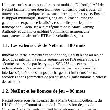
L’impact sur les casinos modernes est multiple. D’abord, l’API de
NetEnt facilite l’intégration technique : un casino peut ajouter un
nouveau slot en quelques clics, sans interrompre le service. Ensuite,
le support multilingue (français, anglais, allemand, espagnol…)
garantit une expérience localisée, essentielle pour le public
francophone. Enfin, les audits réguliers de la Malta Gaming
Authority et du UK Gambling Commission assurent une
transparence totale sur le RTP et la volatilité des jeux.
1.1. Les valeurs clés de NetEnt – 100 mots
Innovation reste le moteur : chaque année, NetEnt lance au moins
deux titres intégrant la réalité augmentée ou l’IA générative. La
sécurité est assurée par le cryptage SSL 256‑bits et des audits
indépendants. L’expérience utilisateur se mesure à travers des
interfaces épurées, des temps de chargement inférieurs à deux
secondes et des paramètres de jeu ajustables (mise minimale, vitesse
de rotation).
1.2. NetEnt et les licences de jeu – 80 mots
NetEnt opère sous les licences de la Malta Gaming Authority, du
UK Gambling Commission et de la Commission de jeux de
Curaçao. Ces agréments obligent le développeur à publier les