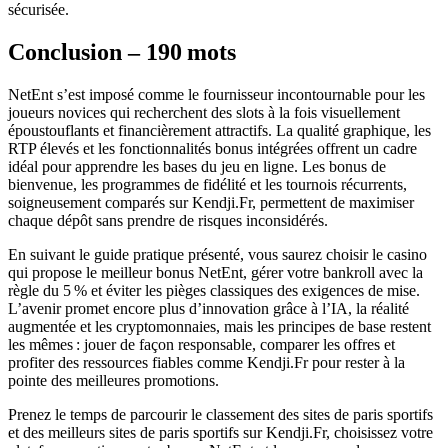
sécurisée.
Conclusion – 190 mots
NetEnt s’est imposé comme le fournisseur incontournable pour les
joueurs novices qui recherchent des slots à la fois visuellement
époustouflants et financièrement attractifs. La qualité graphique, les
RTP élevés et les fonctionnalités bonus intégrées offrent un cadre
idéal pour apprendre les bases du jeu en ligne. Les bonus de
bienvenue, les programmes de fidélité et les tournois récurrents,
soigneusement comparés sur Kendji.Fr, permettent de maximiser
chaque dépôt sans prendre de risques inconsidérés.
En suivant le guide pratique présenté, vous saurez choisir le casino
qui propose le meilleur bonus NetEnt, gérer votre bankroll avec la
règle du 5 % et éviter les pièges classiques des exigences de mise.
L’avenir promet encore plus d’innovation grâce à l’IA, la réalité
augmentée et les cryptomonnaies, mais les principes de base restent
les mêmes : jouer de façon responsable, comparer les offres et
profiter des ressources fiables comme Kendji.Fr pour rester à la
pointe des meilleures promotions.
Prenez le temps de parcourir le classement des sites de paris sportifs
et des meilleurs sites de paris sportifs sur Kendji.Fr, choisissez votre