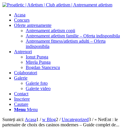
Acasa
Concurs
Oferte antrenamente
Antrenament atletism copii
Antrenament atletism familie – Oferta indisponibila
Antrenament fitness/atletism adulti – Oferta
indisponibila
Antrenori
Ionut Punga
Mirela Punga
Bogdan Stancescu
Colaboratori
Galerie
Galerie foto
Galerie video
Contact
Inscriere
Cautare
Menu
Menu
Sunteți aici:
Acasa
1
/
w Blog
2
/
Uncategorized
3
/
« NetEnt : le
partenaire de choix des casinos modernes – Guide complet de...