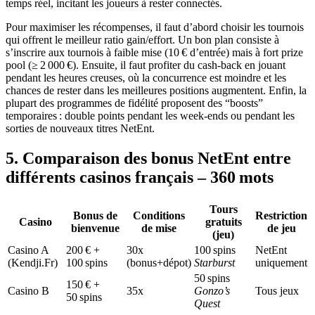
temps réel, incitant les joueurs à rester connectés.
Pour maximiser les récompenses, il faut d’abord choisir les tournois
qui offrent le meilleur ratio gain/effort. Un bon plan consiste à
s’inscrire aux tournois à faible mise (10 € d’entrée) mais à fort prize
pool (≥ 2 000 €). Ensuite, il faut profiter du cash‑back en jouant
pendant les heures creuses, où la concurrence est moindre et les
chances de rester dans les meilleures positions augmentent. Enfin, la
plupart des programmes de fidélité proposent des “boosts”
temporaires : double points pendant les week‑ends ou pendant les
sorties de nouveaux titres NetEnt.
5. Comparaison des bonus NetEnt entre
différents casinos français – 360 mots
Tours
Bonus de
Conditions
Restriction
Casino
gratuits
bienvenue
de mise
de jeu
(jeu)
Casino A
200 € +
30x
100 spins
NetEnt
(Kendji.Fr)
100 spins
(bonus+dépot)
Starburst
uniquement
50 spins
150 € +
Casino B
35x
Gonzo’s
Tous jeux
50 spins
Quest