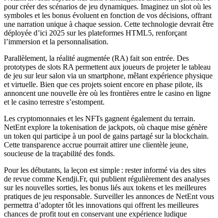
pour créer des scénarios de jeu dynamiques. Imaginez un slot où les
symboles et les bonus évoluent en fonction de vos décisions, offrant
une narration unique à chaque session. Cette technologie devrait être
déployée d’ici 2025 sur les plateformes HTML5, renforçant
l’immersion et la personnalisation.
Parallèlement, la réalité augmentée (RA) fait son entrée. Des
prototypes de slots RA permettent aux joueurs de projeter le tableau
de jeu sur leur salon via un smartphone, mêlant expérience physique
et virtuelle. Bien que ces projets soient encore en phase pilote, ils
annoncent une nouvelle ère où les frontières entre le casino en ligne
et le casino terrestre s’estompent.
Les cryptomonnaies et les NFTs gagnent également du terrain.
NetEnt explore la tokenisation de jackpots, où chaque mise génère
un token qui participe à un pool de gains partagé sur la blockchain.
Cette transparence accrue pourrait attirer une clientèle jeune,
soucieuse de la traçabilité des fonds.
Pour les débutants, la leçon est simple : rester informé via des sites
de revue comme Kendji.Fr, qui publient régulièrement des analyses
sur les nouvelles sorties, les bonus liés aux tokens et les meilleures
pratiques de jeu responsable. Surveiller les annonces de NetEnt vous
permettra d’adopter tôt les innovations qui offrent les meilleures
chances de profit tout en conservant une expérience ludique